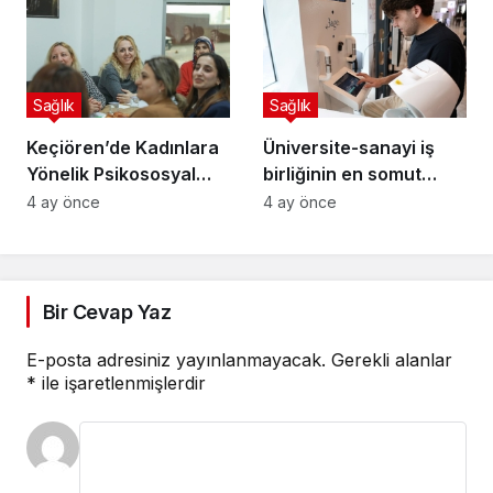
Sağlık
Sağlık
Keçiören’de Kadınlara
Üniversite-sanayi iş
Yönelik Psikososyal
birliğinin en somut
Destek Programı
örneği: eCliniq
4 ay önce
4 ay önce
Başladı
Bir Cevap Yaz
E-posta adresiniz yayınlanmayacak.
Gerekli alanlar
*
ile işaretlenmişlerdir