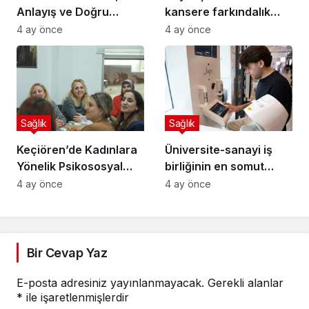
Anlayış ve Doğru
kansere farkındalık
Tedavi Hayat
çağrısı
4 ay önce
4 ay önce
Değiştiriyor
Sağlık
Sağlık
Keçiören’de Kadınlara
Üniversite-sanayi iş
Yönelik Psikososyal
birliğinin en somut
Destek Programı
örneği: eCliniq
4 ay önce
4 ay önce
Başladı
Bir Cevap Yaz
E-posta adresiniz yayınlanmayacak.
Gerekli alanlar
*
ile işaretlenmişlerdir