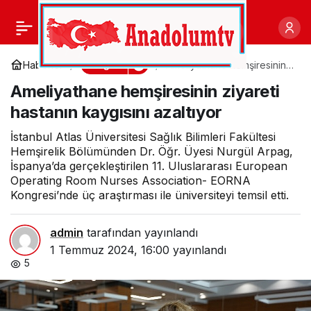
Sıcak hava sosyal
0
Paylaş
ilişkileri olumsuz
Sağlık
Haberler
Ameliyathane hemşiresinin
ziyareti hastanın kaygısını
Ameliyathane hemşiresinin ziyareti
azaltıyor
etkileyebiliyor
hastanın kaygısını azaltıyor
İstanbul Atlas Üniversitesi Sağlık Bilimleri Fakültesi
Hemşirelik Bölümünden Dr. Öğr. Üyesi Nurgül Arpag,
İspanya’da gerçekleştirilen 11. Uluslararası European
Operating Room Nurses Association- EORNA
Kongresi’nde üç araştırması ile üniversiteyi temsil etti.
admin
tarafından yayınlandı
1 Temmuz 2024, 16:00
yayınlandı
5