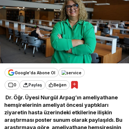
Google'da Abone Ol
0
Paylaş
Beğen
Dr. Öğr. Üyesi Nurgül Arpag’ın ameliyathane
hemşirelerinin ameliyat öncesi yaptıkları
ziyaretin hasta üzerindeki etkilerine ilişkin
araştırması poster sunum olarak paylaşıldı. Bu
araştırmaya göre, ameliyathane hemşiresinin