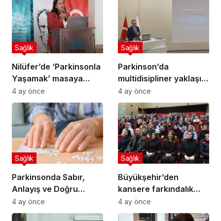
Sağlık
Sağlık
Nilüfer’de ‘Parkinsonla
Parkinson’da
Yaşamak’ masaya
multidisipliner yaklaşım
yatırıldı
yaşam kalitesini
4 ay önce
4 ay önce
iyileştiriyor
Sağlık
Sağlık
Parkinsonda Sabır,
Büyükşehir’den
Anlayış ve Doğru
kansere farkındalık
Tedavi Hayat
çağrısı
4 ay önce
4 ay önce
Değiştiriyor