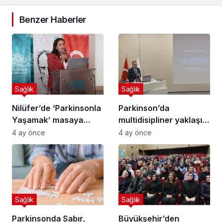
Benzer Haberler
Sağlık
Sağlık
Nilüfer’de ‘Parkinsonla
Parkinson’da
Yaşamak’ masaya
multidisipliner yaklaşım
yatırıldı
yaşam kalitesini
4 ay önce
4 ay önce
iyileştiriyor
Sağlık
Sağlık
Parkinsonda Sabır,
Büyükşehir’den