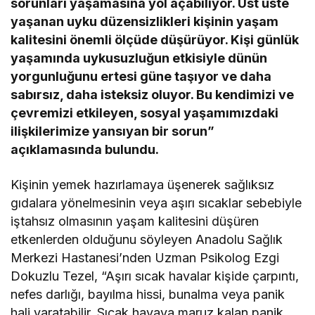
sorunları yaşamasına yol açabiliyor. Üst üste
yaşanan uyku düzensizlikleri kişinin yaşam
kalitesini önemli ölçüde düşürüyor. Kişi günlük
yaşamında uykusuzluğun etkisiyle dünün
yorgunluğunu ertesi güne taşıyor ve daha
sabırsız, daha isteksiz oluyor. Bu kendimizi ve
çevremizi etkileyen, sosyal yaşamımızdaki
ilişkilerimize yansıyan bir sorun”
açıklamasında bulundu.
Kişinin yemek hazırlamaya üşenerek sağlıksız
gıdalara yönelmesinin veya aşırı sıcaklar sebebiyle
iştahsız olmasının yaşam kalitesini düşüren
etkenlerden olduğunu söyleyen Anadolu Sağlık
Merkezi Hastanesi’nden Uzman Psikolog Ezgi
Dokuzlu Tezel, “Aşırı sıcak havalar kişide çarpıntı,
nefes darlığı, bayılma hissi, bunalma veya panik
hali yaratabilir. Sıcak havaya maruz kalan panik