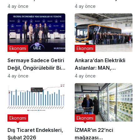
ağırladı
4 ay önce
4 ay önce
Ekonomi
Ekonomi
Sermaye Sadece Getiri
Ankara’dan Elektrikli
Değil, Öngörülebilir Bir
Aslanlar: MAN,
Ortam Arıyor
Ankara’daki
4 ay önce
4 ay önce
fabrikasında eBus
üretimine başladı
Ekonomi
Ekonomi
Dış Ticaret Endeksleri,
İZMAR’ın 22’nci
Şubat 2026
mağazası