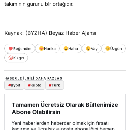
takımının gururlu bir ortağıdır.
Kaynak: (BYZHA) Beyaz Haber Ajansı
Beğendim
Harika
Haha
Vay
Üzgün
Kızgın
HABERLE ILGILI DAHA FAZLASI
#
Bybit
#
Kripto
#
Türk
Tamamen Ücretsiz Olarak Bültenimize
Abone Olabilirsin
Yeni haberlerden haberdar olmak için fırsatı
kaçırma ve ücretsiz e-posta aboneliğini hemen