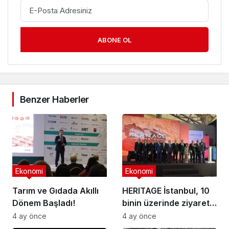
ABONE OL
Benzer Haberler
Ekonomi
Ekonomi
Tarım ve Gıdada Akıllı
HERITAGE İstanbul, 10
Dönem Başladı!
binin üzerinde ziyaretçi
ağırladı
4 ay önce
4 ay önce