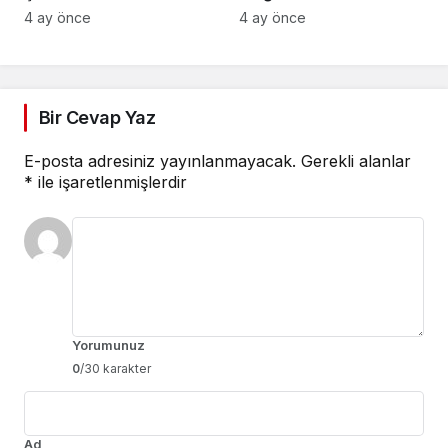
Osmangazi’de açıldı
4 ay önce
4 ay önce
Bir Cevap Yaz
E-posta adresiniz yayınlanmayacak.
Gerekli alanlar
*
ile işaretlenmişlerdir
Yorumunuz
0
/30 karakter
Ad