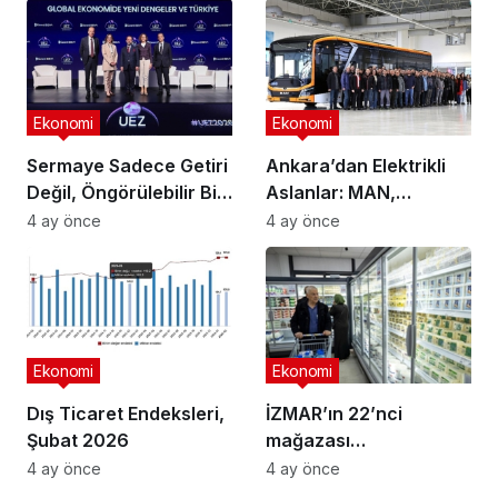
Ekonomi
Ekonomi
Sermaye Sadece Getiri
Ankara’dan Elektrikli
Değil, Öngörülebilir Bir
Aslanlar: MAN,
Ortam Arıyor
Ankara’daki
4 ay önce
4 ay önce
fabrikasında eBus
üretimine başladı
Ekonomi
Ekonomi
Dış Ticaret Endeksleri,
İZMAR’ın 22’nci
Şubat 2026
mağazası
Osmangazi’de açıldı
4 ay önce
4 ay önce