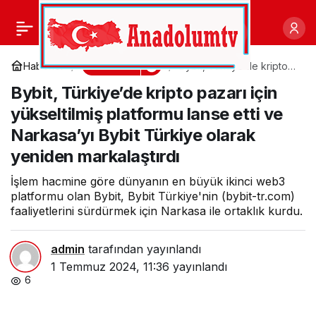
Türk gıda sektörü ABD
0
Paylaş
pazarında büyüyor
Ekonomi
Haberler
Bybit, Türkiye’de kripto
pazarı için yükseltilmiş
Bybit, Türkiye’de kripto pazarı için
platformu lanse etti ve
Narkasa’yı Bybit Türkiye
yükseltilmiş platformu lanse etti ve
olarak yeniden
markalaştırdı
Narkasa’yı Bybit Türkiye olarak
yeniden markalaştırdı
İşlem hacmine göre dünyanın en büyük ikinci web3
platformu olan Bybit, Bybit Türkiye'nin (bybit-tr.com)
faaliyetlerini sürdürmek için Narkasa ile ortaklık kurdu.
admin
tarafından yayınlandı
1 Temmuz 2024, 11:36
yayınlandı
6