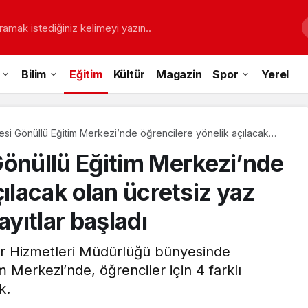
ramak istediğiniz kelimeyi yazın..
Bilim
Eğitim
Kültür
Magazin
Spor
Yerel
si Gönüllü Eğitim Merkezi’nde öğrencilere yönelik açılacak
dönemi kursları için kayıtlar başladı
Gönüllü Eğitim Merkezi’nde
çılacak olan ücretsiz yaz
ayıtlar başladı
or Hizmetleri Müdürlüğü bünyesinde
m Merkezi’nde, öğrenciler için 4 farklı
k.