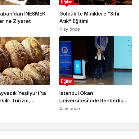
Eğitim
Taban’dan İNESMEK
Gölcük’te Miniklere “Sıfır
erine Ziyaret
Atık” Eğitimi
4 ay önce
Eğitim
yvacık Yeşilyurt’ta
İstanbul Okan
bilir Turizm,
Üniversitesi’nde Rehberlik
el Üretim ve
Semineri: Riskler ve Çözüm
4 ay önce
minin Yükselen
Yolları Ele Alındı