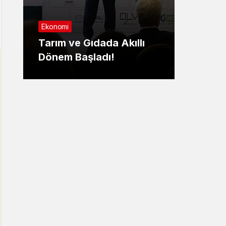
Sağlık
Nilüfer’de ‘Parkinsonla
ıllı
Yaşamak’ masaya
yatırıldı