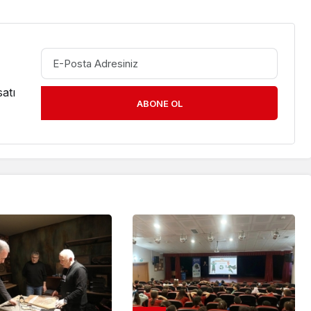
atı
ABONE OL