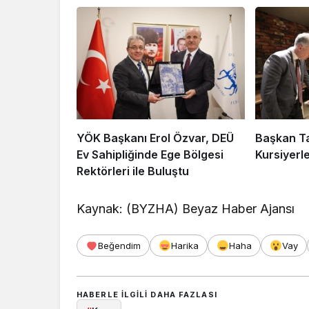
YÖK Başkanı Erol Özvar, DEÜ
Başkan T
Ev Sahipliğinde Ege Bölgesi
Kursiyerl
Rektörleri ile Buluştu
Kaynak: (BYZHA) Beyaz Haber Ajansı
Beğendim
Harika
Haha
Vay
HABERLE ILGILI DAHA FAZLASI