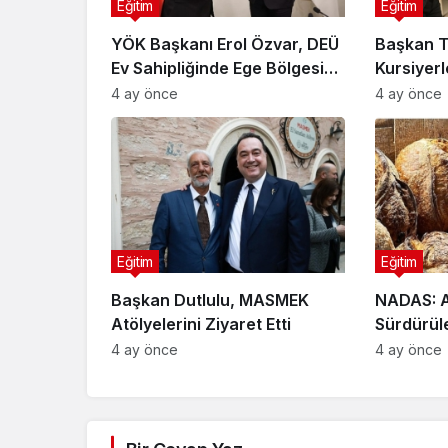
Eğitim
Eğitim
YÖK Başkanı Erol Özvar, DEÜ
Başkan 
Ev Sahipliğinde Ege Bölgesi
Kursiyerl
Rektörleri ile Buluştu
4 ay önce
4 ay önce
Eğitim
Eğitim
Başkan Dutlulu, MASMEK
NADAS: A
Atölyelerini Ziyaret Etti
Sürdürüle
Geleneks
4 ay önce
4 ay önce
Gastrono
Markası