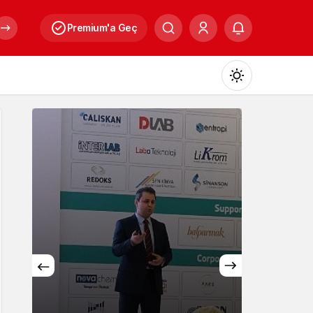
Premium'a Geç
Mod
değiştir
Gündüz Modu
Gündüz modunu seçin.
Gece Modu
Gece modunu seçin.
Sistem Modu
Sistem modunu seçin.