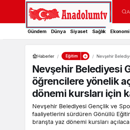
A
Gündem
Dünya
Siyaset
Sağlık
Ekonomi
Eğitim
Haberler
Nevşehir Belediye
olan ücretsiz yaz 
Nevşehir Belediyesi 
öğrencilere yönelik a
dönemi kursları için k
Nevşehir Belediyesi Gençlik ve Sp
faaliyetlerini sürdüren Gönüllü Eğiti
branşta yaz dönemi kursları açılaca