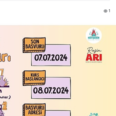
1
Ekonomi
iye’nin En Uzun
Tarım ve Gıdada Ak
tonu Başladı
Dönem Başladı!