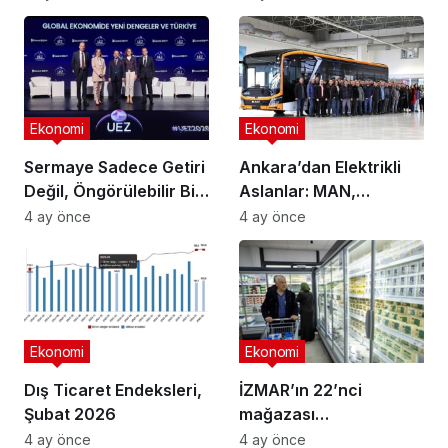
Ekonomi
Ekonomi
Sermaye Sadece Getiri
Ankara’dan Elektrikli
Değil, Öngörülebilir Bir
Aslanlar: MAN,
Ortam Arıyor
Ankara’daki
4 ay önce
4 ay önce
fabrikasında eBus
üretimine başladı
Ekonomi
Ekonomi
Dış Ticaret Endeksleri,
İZMAR’ın 22’nci
Şubat 2026
mağazası
Osmangazi’de açıldı
4 ay önce
4 ay önce