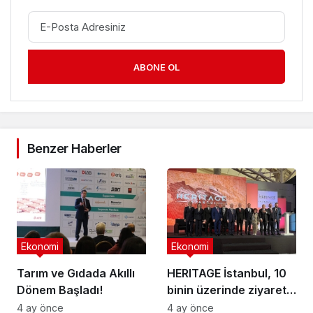
ABONE OL
Benzer Haberler
Ekonomi
Ekonomi
Tarım ve Gıdada Akıllı
HERITAGE İstanbul, 10
Dönem Başladı!
binin üzerinde ziyaretçi
ağırladı
4 ay önce
4 ay önce