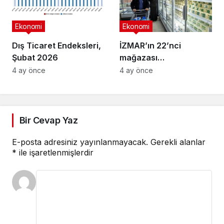
Ekonomi
Ekonomi
Dış Ticaret Endeksleri,
İZMAR’ın 22’nci
Şubat 2026
mağazası
Osmangazi’de açıldı
4 ay önce
4 ay önce
Bir Cevap Yaz
E-posta adresiniz yayınlanmayacak.
Gerekli alanlar
*
ile işaretlenmişlerdir