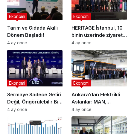
Ekonomi
Ekonomi
Tarım ve Gıdada Akıllı
HERITAGE İstanbul, 10
Dönem Başladı!
binin üzerinde ziyaretçi
ağırladı
4 ay önce
4 ay önce
Ekonomi
Ekonomi
Sermaye Sadece Getiri
Ankara’dan Elektrikli
Değil, Öngörülebilir Bir
Aslanlar: MAN,
Ortam Arıyor
Ankara’daki
4 ay önce
4 ay önce
fabrikasında eBus
üretimine başladı