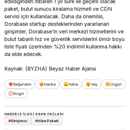
edildiğinden itibaren 1 yıl süre ile geçerli olacak
paket, bulut sunucu kiralama hizmeti ve CDN
servisi için kullanılacak. Daha da önemlisi,
Dorabase startup desteklerinden yararlanan
girişimler, Dorabase’in veri merkezi hizmetlerini ve
bulut tabanlı hız ve güvenlik servislerini ömür boyu
liste fiyatı üzerinden %20 indirimli kullanma hakkı
da elde edecek.
Kaynak: (BYZHA) Beyaz Haber Ajansı
Beğendim
Harika
Haha
Vay
Üzgün
Kızgın
HABERLE ILGILI DAHA FAZLASI
#
Girişimci
#
Hibe Paketi