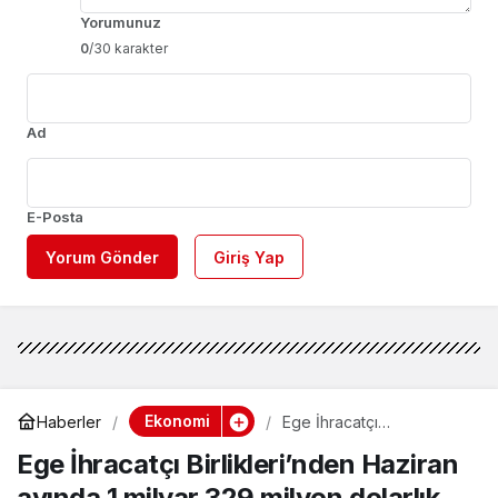
Yorumunuz
0
/30 karakter
Ad
E-Posta
Yorum Gönder
Giriş Yap
Ekonomi
Haberler
Ege İhracatçı
Birlikleri’nden Haziran
Ege İhracatçı Birlikleri’nden Haziran
ayında 1 milyar 329
milyon dolarlık ihracat
ayında 1 milyar 329 milyon dolarlık