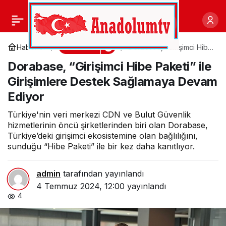
Ege İhracatçı
0
Paylaş
Birlikleri’nden Haziran
Ekonomi
Haberler
Dorabase, “Girişimci Hibe
Paketi” ile Girişimlere
Dorabase, “Girişimci Hibe Paketi” ile
Destek Sağlamaya
ayında 1 milyar 329
Devam Ediyor
Girişimlere Destek Sağlamaya Devam
Ediyor
milyon dolarlık ihracat
Türkiye'nin veri merkezi CDN ve Bulut Güvenlik
hizmetlerinin öncü şirketlerinden biri olan Dorabase,
Türkiye’deki girişimci ekosistemine olan bağlılığını,
sunduğu “Hibe Paketi” ile bir kez daha kanıtlıyor.
admin
tarafından yayınlandı
4 Temmuz 2024, 12:00
yayınlandı
4