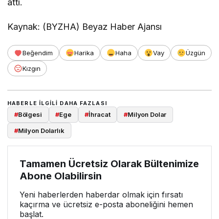
attı.
Kaynak: (BYZHA) Beyaz Haber Ajansı
Beğendim
Harika
Haha
Vay
Üzgün
Kızgın
HABERLE ILGILI DAHA FAZLASI
#
Bölgesi
#
Ege
#
İhracat
#
Milyon Dolar
#
Milyon Dolarlık
Tamamen Ücretsiz Olarak Bültenimize
Abone Olabilirsin
Yeni haberlerden haberdar olmak için fırsatı
kaçırma ve ücretsiz e-posta aboneliğini hemen
başlat.