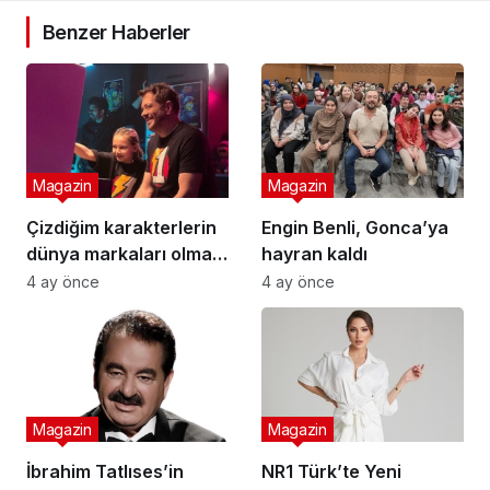
Benzer Haberler
Magazin
Magazin
Çizdiğim karakterlerin
Engin Benli, Gonca’ya
dünya markaları olması
hayran kaldı
en büyük hedefim
4 ay önce
4 ay önce
Magazin
Magazin
İbrahim Tatlıses’in
NR1 Türk’te Yeni