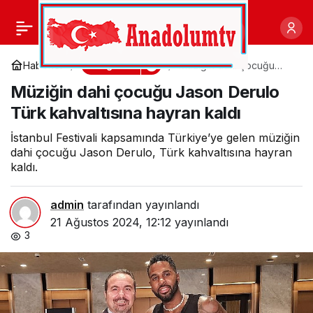
Melisa Özmen kendi
0
Paylaş
markası ve orijinal
Magazin
Haberler
Müziğin dahi çocuğu
Jason Derulo Türk
Müziğin dahi çocuğu Jason Derulo
kahvaltısına hayran kaldı
ürünleriyle çok iddialı
Türk kahvaltısına hayran kaldı
İstanbul Festivali kapsamında Türkiye’ye gelen müziğin
dahi çocuğu Jason Derulo, Türk kahvaltısına hayran
kaldı.
admin
tarafından yayınlandı
21 Ağustos 2024, 12:12
yayınlandı
3