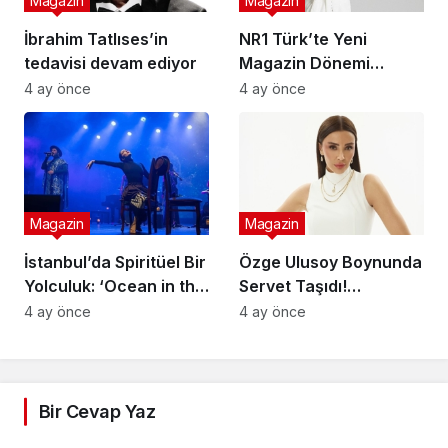
Magazin
Magazin
İbrahim Tatlıses’in
NR1 Türk’te Yeni
tedavisi devam ediyor
Magazin Dönemi
Başlıyor: Ünlü Model ve
4 ay önce
4 ay önce
Sunucu Tuğçe Aral
Ekranlara Dönüyor
Magazin
Magazin
İstanbul’da Spiritüel Bir
Özge Ulusoy Boynunda
Yolculuk: ‘Ocean in the
Servet Taşıdı!
Desert Show’ Sahnede
Genola’dan Düğün
4 ay önce
4 ay önce
Hediyesi Sürprizi
Bir Cevap Yaz