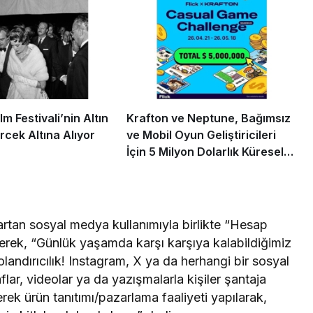
m Festivali’nin Altın
Krafton ve Neptune, Bağımsız
rcek Altına Alıyor
ve Mobil Oyun Geliştiricileri
İçin 5 Milyon Dolarlık Küresel
Oyun Yarışmasını Başlattı
rtan sosyal medya kullanımıyla birlikte “Hesap
etirerek, “Günlük yaşamda karşı karşıya kalabildiğimiz
 dolandırıcılık! Instagram, X ya da herhangi bir sosyal
ar, videolar ya da yazışmalarla kişiler şantaja
rek ürün tanıtımı/pazarlama faaliyeti yapılarak,