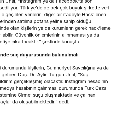
un Ünal, “Instagram ya da Facebook’ta son
ediliyor. Türkiye’de de pek çok büyük şirkette veri
Ele geçirilen verilerin, diğer bir ifadeyle Hack’lenen
üzerinden satılma potansiyeline sahip olduğu
efinde olan kişilerin ya da kurumların gerek hack’leme
rılabilir. Güvenlik önlemlerinin alınmaması ya da
avetiye çıkartacaktır.” şeklinde konuştu.
ğinde suç duyurusunda bulunulmalı
i durumunda kişilerin, Cumhuriyet Savcılığına ya da
e getiren Doç. Dr. Aylin Tutgun Ünal, “Suç
ldirim gerçekleşmiş olacaktır. Instagram hesabının
al medya hesabının çalınması durumunda Türk Ceza
stemine Girme’ suçu oluşmaktadır ve çalınan
uçlar da oluşabilmektedir.” dedi.