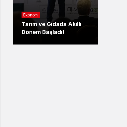
Sağlık
Ekonomi
Nilüf
Tarım ve Gıdada Akıllı
Yaşa
Dönem Başladı!
yatırıl