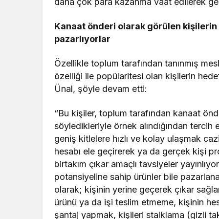
daha çok para kazanma vaat edilerek geniş
Kanaat önderi olarak görülen kişilerin 
pazarlıyorlar
Özellikle toplum tarafından tanınmış mesl
özelliği ile popülaritesi olan kişilerin h
Ünal, şöyle devam etti:
“Bu kişiler, toplum tarafından kanaat önd
söyledikleriyle örnek alındığından tercih 
geniş kitlelere hızlı ve kolay ulaşmak caz
hesabı ele geçirerek ya da gerçek kişi pr
birtakım çıkar amaçlı tavsiyeler yayınlıyorl
potansiyeline sahip ürünler bile pazarlanab
olarak; kişinin yerine geçerek çıkar sağl
ürünü ya da işi teslim etmeme, kişinin hes
şantaj yapmak, kişileri stalklama (gizli tak