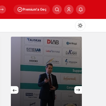
Premium'a Geç
Mod
değiştir
Gündüz Modu
Gündüz modunu seçin.
Gece Modu
Gece modunu seçin.
Sistem Modu
Sistem modunu seçin.