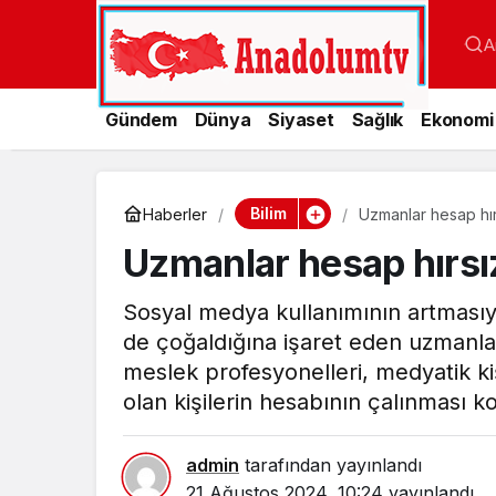
A
Gündem
Dünya
Siyaset
Sağlık
Ekonomi
Bilim
Haberler
Uzmanlar hesap hır
Uzmanlar hesap hırsız
Sosyal medya kullanımının artmasıyla 
de çoğaldığına işaret eden uzmanlar
meslek profesyonelleri, medyatik kiş
olan kişilerin hesabının çalınması k
admin
tarafından yayınlandı
21 Ağustos 2024, 10:24
yayınlandı