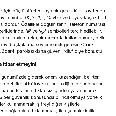
 için güçlü şifreler koymak gerektiğini kaydeden
ayı, sembol (&, ?, #, !, % vb.) ve büyük-küçük harf
ası zordur. Özellikle doğum tarihi, telefon numarası
eriklerinde, ‘#’ ve ‘@’ sembolleri tercih edilebilir.
atta kullanılan pek çok mecrada kullanmamak, belirli
ifreyi başkalarına söylememek gerekir. Örnek
dar4! parolası daha güvenilirdir.” diye konuştu.
a itibar etmeyin!
ın günümüzde giderek önem kazandığını belirten
 getirilerini kötüye kullanan dijital dolandırıcılar,
madan kişilerin dikkatsizliğinden yararlanarak
r. Siber güvenlik konusunda bilinçli olmaya yönelik
eler kullanmamak, şifreyi diğer kişilerle
 bağlantılara tıklamamak, iki aşamalı kimlik