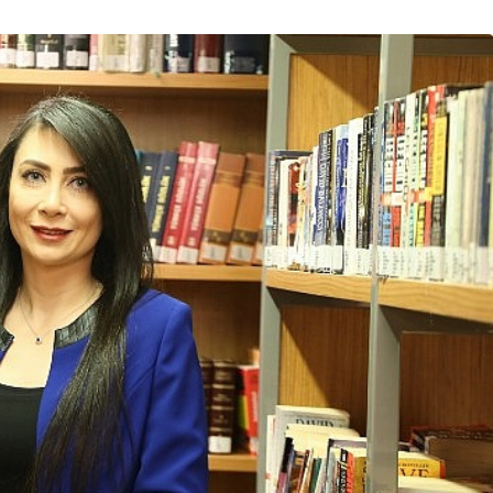
Spor
Türkiye’nin En Uzun
Maratonu Başladı