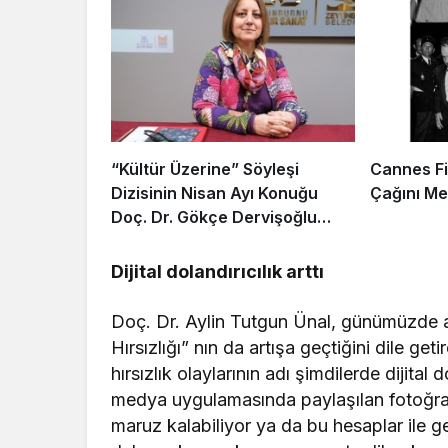
“Kültür Üzerine” Söyleşi
Cannes Fil
Dizisinin Nisan Ayı Konuğu
Çağını Me
Doç. Dr. Gökçe Dervişoğlu
Okandan Oldu!
Dijital dolandırıcılık arttı
Doç. Dr. Aylin Tutgun Ünal, günümüzde a
Hırsızlığı” nın da artışa geçtiğini dile g
hırsızlık olaylarının adı şimdilerde dijital
medya uygulamasında paylaşılan fotoğrafl
maruz kalabiliyor ya da bu hesaplar ile ge