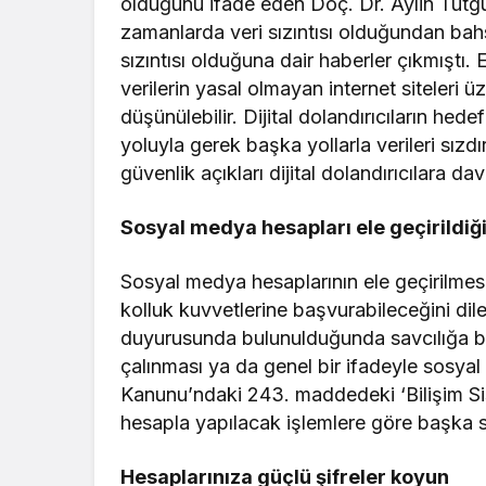
olduğunu ifade eden Doç. Dr. Aylin Tutg
zamanlarda veri sızıntısı olduğundan bahs
sızıntısı olduğuna dair haberler çıkmıştı. 
verilerin yasal olmayan internet siteleri 
düşünülebilir. Dijital dolandırıcıların hed
yoluyla gerek başka yollarla verileri sızdı
güvenlik açıkları dijital dolandırıcılara d
Sosyal medya hesapları ele geçirildi
Sosyal medya hesaplarının ele geçirilmes
kolluk kuvvetlerine başvurabileceğini dil
duyurusunda bulunulduğunda savcılığa bi
çalınması ya da genel bir ifadeyle sosy
Kanunu’ndaki 243. maddedeki ‘Bilişim Si
hesapla yapılacak işlemlere göre başka s
Hesaplarınıza güçlü şifreler koyun