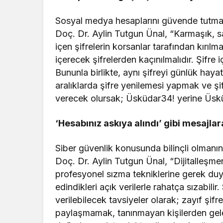
Sosyal medya hesaplarını güvende tutmak
Doç. Dr. Aylin Tutgun Ünal, “Karmaşık, s
içen şifrelerin korsanlar tarafından kırılm
içerecek şifrelerden kaçınılmalıdır. Şifre iç
Bununla birlikte, aynı şifreyi günlük hay
aralıklarda şifre yenilemesi yapmak ve ş
verecek olursak; Üsküdar34! yerine Üskü3
‘Hesabınız askıya alındı’ gibi mesajlar
Siber güvenlik konusunda bilinçli olman
Doç. Dr. Aylin Tutgun Ünal, “Dijitalleşmenin
profesyonel sızma tekniklerine gerek duy
edindikleri açık verilerle rahatça sızabili
verilebilecek tavsiyeler olarak; zayıf şifr
paylaşmamak, tanınmayan kişilerden gelen