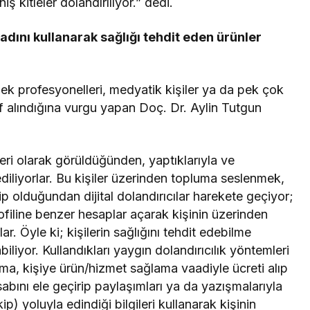
 kitleler dolandırılıyor.” dedi.
adını kullanarak sağlığı tehdit eden ürünler
ek profesyonelleri, medyatik kişiler ya da pek çok
edef alındığına vurgu yapan Doç. Dr. Aylin Tutgun
eri olarak görüldüğünden, yaptıklarıyla ve
ediliyorlar. Bu kişiler üzerinden topluma seslenmek,
ip olduğundan dijital dolandırıcılar harekete geçiyor;
ofiline benzer hesaplar açarak kişinin üzerinden
ar. Öyle ki; kişilerin sağlığını tehdit edebilme
iliyor. Kullandıkları yaygın dolandırıcılık yöntemleri
ama, kişiye ürün/hizmet sağlama vaadiyle ücreti alıp
abını ele geçirip paylaşımları ya da yazışmalarıyla
ip) yoluyla edindiği bilgileri kullanarak kişinin