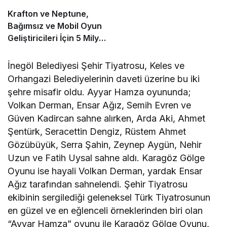
Krafton ve Neptune,
Bağımsız ve Mobil Oyun
Geliştiricileri İçin 5 Milyon
Dolarlık Küresel Oyun
Yarışmasını Başlattı
İnegöl Belediyesi Şehir Tiyatrosu, Keles ve
Orhangazi Belediyelerinin daveti üzerine bu iki
şehre misafir oldu. Ayyar Hamza oyununda;
Volkan Derman, Ensar Ağız, Semih Evren ve
Güven Kadircan sahne alırken, Arda Aki, Ahmet
Şentürk, Seracettin Dengiz, Rüstem Ahmet
Gözübüyük, Serra Şahin, Zeynep Aygün, Nehir
Uzun ve Fatih Uysal sahne aldı. Karagöz Gölge
Oyunu ise hayali Volkan Derman, yardak Ensar
Ağız tarafından sahnelendi. Şehir Tiyatrosu
ekibinin sergilediği geleneksel Türk Tiyatrosunun
en güzel ve en eğlenceli örneklerinden biri olan
“Ayyar Hamza” oyunu ile Karagöz Gölge Oyunu,