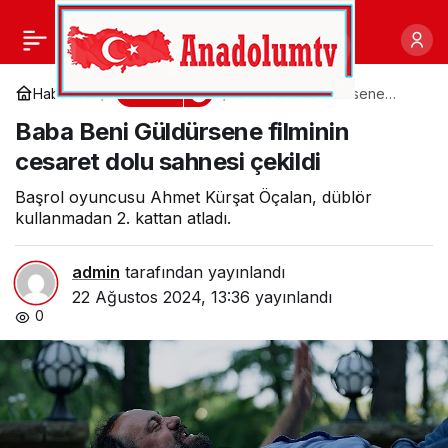
İnegöl Belediyesi Şehir
0
Paylaş
Tiyatrosu Yaz
Kültür
Haberler
Baba Beni Güldürsene
filminin cesaret dolu sahnesi
Baba Beni Güldürsene filminin
çekildi
Turnesinde
cesaret dolu sahnesi çekildi
Başrol oyuncusu Ahmet Kürşat Öçalan, düblör
kullanmadan 2. kattan atladı.
admin
tarafından yayınlandı
22 Ağustos 2024, 13:36
yayınlandı
0