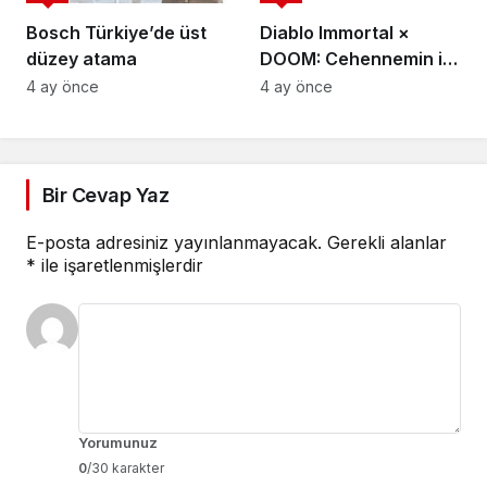
Bosch Türkiye’de üst
Diablo Immortal ×
düzey atama
DOOM: Cehennemin iki
efsanevi vizyonu
4 ay önce
4 ay önce
birleşiyor
Bir Cevap Yaz
E-posta adresiniz yayınlanmayacak.
Gerekli alanlar
*
ile işaretlenmişlerdir
Yorumunuz
0
/30 karakter