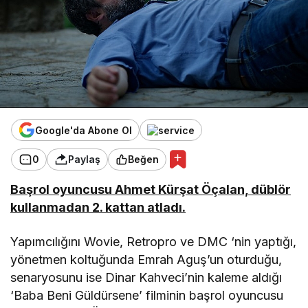
Google'da Abone Ol
0
Paylaş
Beğen
Başrol oyuncusu Ahmet Kürşat Öçalan, düblör
kullanmadan 2. kattan atladı.
Yapımcılığını Wovie, Retropro ve DMC ‘nin yaptığı,
yönetmen koltuğunda Emrah Aguş’un oturduğu,
senaryosunu ise Dinar Kahveci’nin kaleme aldığı
‘Baba Beni Güldürsene’ filminin başrol oyuncusu