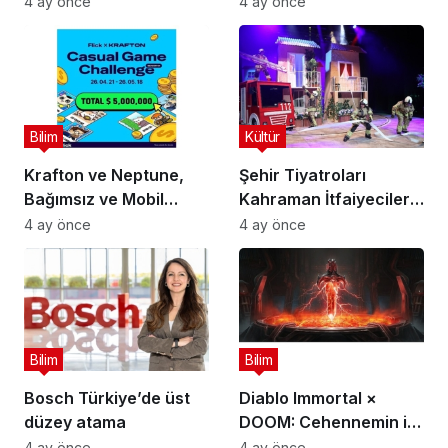
4 ay önce
4 ay önce
Gökçe Dervişoğlu
Alıyor
Okandan Oldu!
Bilim
Kültür
Krafton ve Neptune,
Şehir Tiyatroları
Bağımsız ve Mobil
Kahraman İtfaiyecilerin
Oyun Geliştiricileri İçin
Hikayesini “İtfaiyecinin
4 ay önce
4 ay önce
5 Milyon Dolarlık
Sırrı” Oyunuyla
Küresel Oyun
Anlatıyor
Yarışmasını Başlattı
Bilim
Bilim
Bosch Türkiye’de üst
Diablo Immortal ×
düzey atama
DOOM: Cehennemin iki
efsanevi vizyonu
4 ay önce
4 ay önce