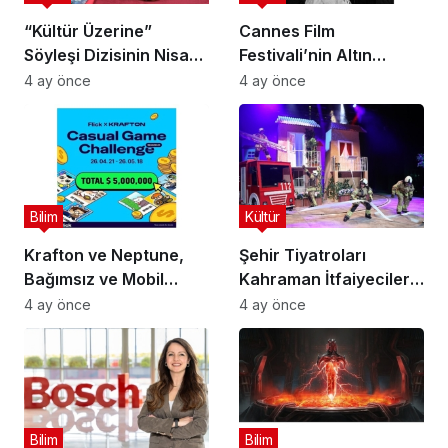
“Kültür Üzerine”
Cannes Film
Söyleşi Dizisinin Nisan
Festivali’nin Altın
Ayı Konuğu Doç. Dr.
Çağını Mercek Altına
4 ay önce
4 ay önce
Gökçe Dervişoğlu
Alıyor
Okandan Oldu!
Bilim
Kültür
Krafton ve Neptune,
Şehir Tiyatroları
Bağımsız ve Mobil
Kahraman İtfaiyecilerin
Oyun Geliştiricileri İçin
Hikayesini “İtfaiyecinin
4 ay önce
4 ay önce
5 Milyon Dolarlık
Sırrı” Oyunuyla
Küresel Oyun
Anlatıyor
Yarışmasını Başlattı
Bilim
Bilim