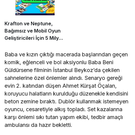
Krafton ve Neptune,
Bağımsız ve Mobil Oyun
Geliştiricileri İçin 5 Milyon
Dolarlık Küresel Oyun
Yarışmasını Başlattı
Baba ve kızın çıktığı macerada başlarından geçen
komik, eğlenceli ve bol aksiyonlu Baba Beni
Güldürsene filminin İstanbul Beykoz’da çekilen
sahnelerine özel önlemler alındı. Senaryo gereği
evin 2. katından düşen Ahmet Kürşat Öçalan,
koruyucu halatların kurulduğu düzenekle kendisini
beton zemine bıraktı. Dublör kullanmak istemeyen
oyuncu, cesaretiyle alkış topladı. Set kazalarına
karşı önlemi sıkı tutan yapım ekibi, tedbir amaçlı
ambulansı da hazır bekletti.