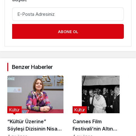
ABONE OL
Benzer Haberler
Kültür
Kültür
“Kültür Üzerine”
Cannes Film
Söyleşi Dizisinin Nisan
Festivali’nin Altın
Ayı Konuğu Doç. Dr.
Çağını Mercek Altına