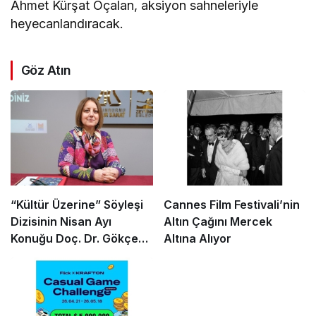
Ahmet Kürşat Öçalan, aksiyon sahneleriyle
heyecanlandıracak.
Göz Atın
“Kültür Üzerine” Söyleşi
Cannes Film Festivali’nin
Dizisinin Nisan Ayı
Altın Çağını Mercek
Konuğu Doç. Dr. Gökçe
Altına Alıyor
Dervişoğlu Okandan
Oldu!