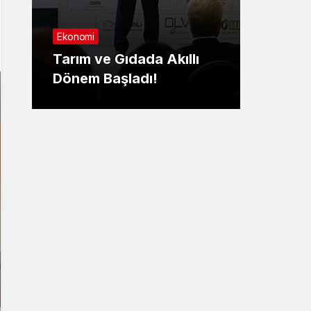
Sağlık
Ekonomi
Nilüf
Tarım ve Gıdada Akıllı
Yaşa
Dönem Başladı!
yatırıl