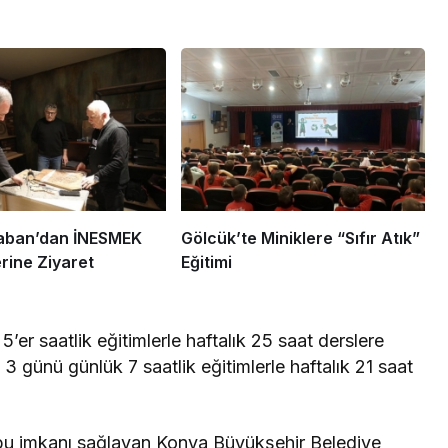
aban’dan İNESMEK
Gölcük’te Miniklere “Sıfır Atık”
erine Ziyaret
Eğitimi
5’er saatlik eğitimlerle haftalık 25 saat derslere
ın 3 günü günlük 7 saatlik eğitimlerle haftalık 21 saat
ne bu imkanı sağlayan Konya Büyükşehir Belediye