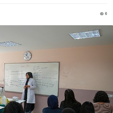
Spor
6
Türkiye’nin En Uzun
Maratonu Başladı