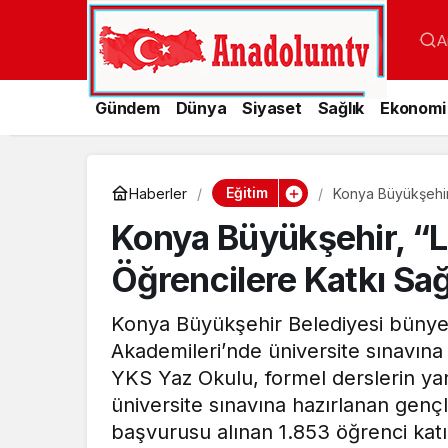
A
Gündem
Dünya
Siyaset
Sağlık
Ekonomi
Eğitim
Haberler
Konya Büyükşehir
Konya Büyükşehir, “L
Öğrencilere Katkı Sağ
Konya Büyükşehir Belediyesi bünye
Akademileri’nde üniversite sınavına
YKS Yaz Okulu, formel derslerin yanı
üniversite sınavına hazırlanan gen
başvurusu alınan 1.853 öğrenci katıl