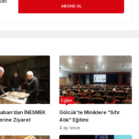
atı
ABONE OL
Eğitim
Taban’dan İNESMEK
Gölcük’te Miniklere “Sıfır
erine Ziyaret
Atık” Eğitimi
4 ay önce