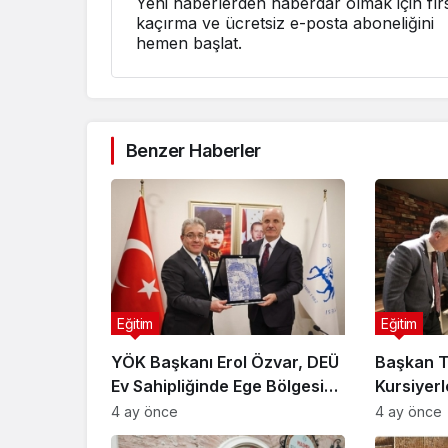
Yeni haberlerden haberdar olmak için fırs
kaçırma ve ücretsiz e-posta aboneliğini
hemen başlat.
Benzer Haberler
Eğitim
Eğitim
YÖK Başkanı Erol Özvar, DEÜ
Başkan 
Ev Sahipliğinde Ege Bölgesi
Kursiyerl
Rektörleri ile Buluştu
4 ay önce
4 ay önce