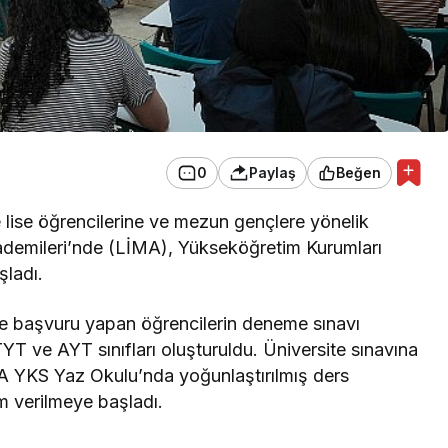
0
Paylaş
Beğen
lise öğrencilerine ve mezun gençlere yönelik
ademileri’nde (LİMA), Yükseköğretim Kurumları
şladı.
le başvuru yapan öğrencilerin deneme sınavı
 TYT ve AYT sınıfları oluşturuldu. Üniversite sınavına
MA YKS Yaz Okulu’nda yoğunlaştırılmış ders
m verilmeye başladı.