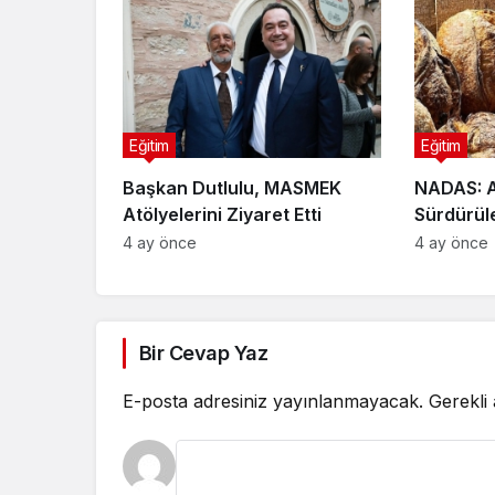
Eğitim
Eğitim
Başkan Dutlulu, MASMEK
NADAS: A
Atölyelerini Ziyaret Etti
Sürdürüle
Geleneks
4 ay önce
4 ay önce
Gastrono
Markası
Bir Cevap Yaz
E-posta adresiniz yayınlanmayacak.
Gerekli