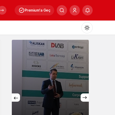
Premium'a Geç
Mod
değiştir
Gündüz Modu
Gündüz modunu seçin.
Gece Modu
Gece modunu seçin.
Sistem Modu
Sistem modunu seçin.