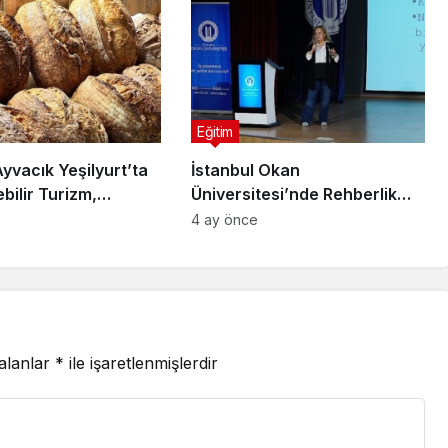
Eğitim
yvacık Yeşilyurt’ta
İstanbul Okan
bilir Turizm,
Üniversitesi’nde Rehberlik
el Üretim ve
Semineri: Riskler ve Çözüm
4 ay önce
minin Yükselen
Yolları Ele Alındı
 alanlar
*
ile işaretlenmişlerdir