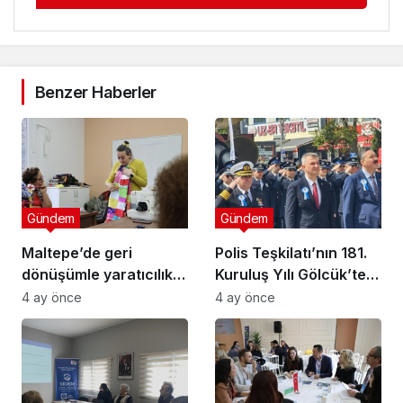
Benzer Haberler
Gündem
Gündem
Maltepe’de geri
Polis Teşkilatı’nın 181.
dönüşümle yaratıcılık
Kuruluş Yılı Gölcük’te
buluştu
Törenle Kutlandı
4 ay önce
4 ay önce