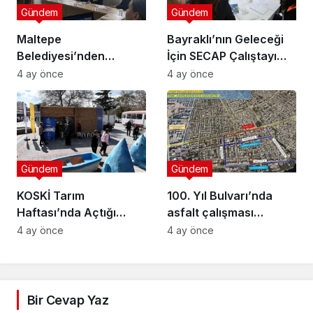
Gündem
Gündem
Maltepe
Bayraklı’nın Geleceği
Belediyesi’nden
İçin SECAP Çalıştayı
Muhtarlara Toplumsal
Düzenlendi
4 ay önce
4 ay önce
Cinsiyet Eşitliği
Semineri
Gündem
Gündem
KOSKİ Tarım
100. Yıl Bulvarı’nda
Haftası’nda Açtığı
asfalt çalışması
Stantta Su Tasarrufu
gerçekleştirilecek
4 ay önce
4 ay önce
Bilgilendirmesi Yapıyor
Bir Cevap Yaz