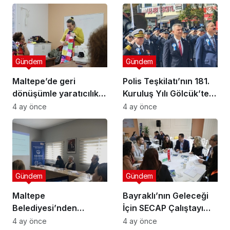
Gündem
Gündem
Maltepe’de geri
Polis Teşkilatı’nın 181.
dönüşümle yaratıcılık
Kuruluş Yılı Gölcük’te
buluştu
Törenle Kutlandı
4 ay önce
4 ay önce
Gündem
Gündem
Maltepe
Bayraklı’nın Geleceği
Belediyesi’nden
İçin SECAP Çalıştayı
Muhtarlara Toplumsal
Düzenlendi
4 ay önce
4 ay önce