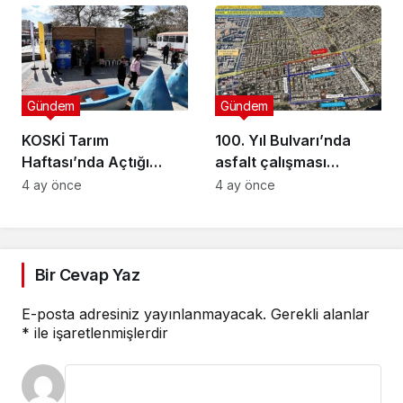
Cinsiyet Eşitliği
Semineri
Gündem
Gündem
KOSKİ Tarım
100. Yıl Bulvarı’nda
Haftası’nda Açtığı
asfalt çalışması
Stantta Su Tasarrufu
gerçekleştirilecek
4 ay önce
4 ay önce
Bilgilendirmesi Yapıyor
Bir Cevap Yaz
E-posta adresiniz yayınlanmayacak.
Gerekli alanlar
*
ile işaretlenmişlerdir