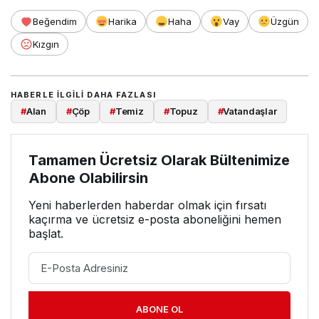
Beğendim
Harika
Haha
Vay
Üzgün
Kızgın
HABERLE ILGILI DAHA FAZLASI
#
Alan
#
Çöp
#
Temiz
#
Topuz
#
Vatandaşlar
Tamamen Ücretsiz Olarak Bültenimize
Abone Olabilirsin
Yeni haberlerden haberdar olmak için fırsatı
kaçırma ve ücretsiz e-posta aboneliğini hemen
başlat.
ABONE OL