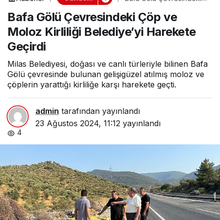
Çöp ve Moloz Kirliliği
Bafa Gölü Çevresindeki Çöp ve
Belediye’yi Harekete
Geçirdi
Moloz Kirliliği Belediye’yi Harekete
Geçirdi
Milas Belediyesi, doğası ve canlı türleriyle bilinen Bafa
Gölü çevresinde bulunan gelişigüzel atılmış moloz ve
çöplerin yarattığı kirliliğe karşı harekete geçti.
admin
tarafından yayınlandı
23 Ağustos 2024, 11:12
yayınlandı
4