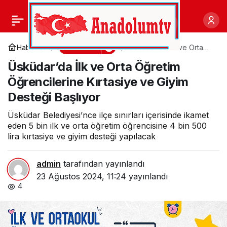
Bafa Gölü Çevresindeki
0
Paylaş
Çöp ve Moloz Kirliliği
Gündem
Haberler
Üsküdar’da İlk ve Orta
Öğretim Öğrencilerine
Üsküdar’da İlk ve Orta Öğretim
Kırtasiye ve Giyim
Belediye’yi Harekete
Desteği Başlıyor
Öğrencilerine Kırtasiye ve Giyim
Desteği Başlıyor
Geçirdi
Üsküdar Belediyesi’nce ilçe sınırları içerisinde ikamet
eden 5 bin ilk ve orta öğretim öğrencisine 4 bin 500
lira kırtasiye ve giyim desteği yapılacak
admin
tarafından yayınlandı
23 Ağustos 2024, 11:24
yayınlandı
4