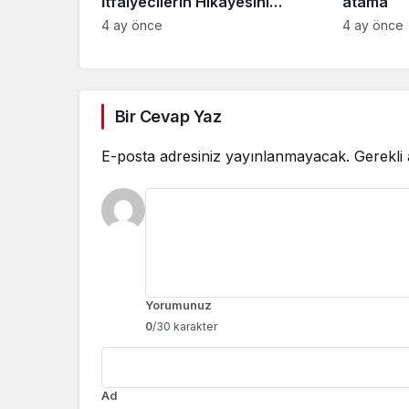
İtfaiyecilerin Hikayesini
atama
“İtfaiyecinin Sırrı” Oyunuyla
4 ay önce
4 ay önce
Anlatıyor
Bir Cevap Yaz
E-posta adresiniz yayınlanmayacak.
Gerekli
Yorumunuz
0
/30 karakter
Ad