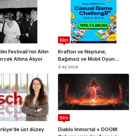
Bilim
lm Festivali’nin Altın
Krafton ve Neptune,
rcek Altına Alıyor
Bağımsız ve Mobil Oyun
Geliştiricileri İçin 5 Milyon
4 ay önce
Dolarlık Küresel Oyun
Yarışmasını Başlattı
Bilim
rkiye’de üst düzey
Diablo Immortal × DOOM: