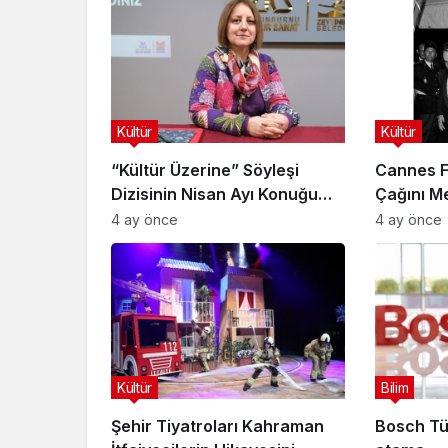
Kültür
Kültür
“Kültür Üzerine” Söyleşi
Cannes Fi
Dizisinin Nisan Ayı Konuğu
Çağını Me
Doç. Dr. Gökçe Dervişoğlu
4 ay önce
4 ay önce
Okandan Oldu!
Kültür
Bilim
Şehir Tiyatroları Kahraman
Bosch Tü