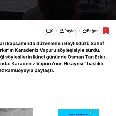
0
Paylaş
Beğen
ları kapsamında düzenlenen Beylikdüzü Sahaf
rkır’ın Karadeniz Vapuru söyleşisiyle sürdü.
i söyleşilerin ikinci gününde Osman Tan Erkır,
da: Karadeniz Vapuru’nun Hikayesi” başlıklı
ez kamuoyuyla paylaştı.