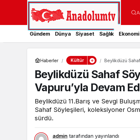
A
Gündem
Dünya
Siyaset
Sağlık
Ekonomi
Kültür
Haberler
Beylikdüzü Sahaf
Beylikdüzü Sahaf Söyl
Vapuru’yla Devam Ed
Beylikdüzü 11.Barış ve Sevgi Bulu
Sahaf Söyleşileri, koleksiyoner Osm
sürdü.
admin
tarafından yayınlandı