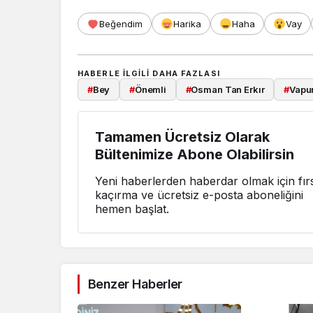
Beğendim
Harika
Haha
Vay
HABERLE ILGILI DAHA FAZLASI
#
Bey
#
Önemli
#
Osman Tan Erkır
#
Vapu
Tamamen Ücretsiz Olarak
Bültenimize Abone Olabilirsin
Yeni haberlerden haberdar olmak için fırs
kaçırma ve ücretsiz e-posta aboneliğini
hemen başlat.
Benzer Haberler