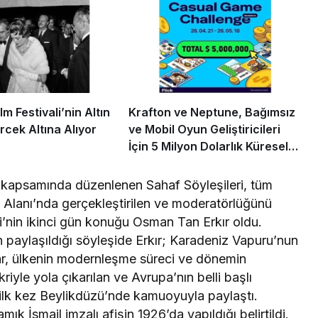
m Festivali’nin Altın
Krafton ve Neptune, Bağımsız
rcek Altına Alıyor
ve Mobil Oyun Geliştiricileri
İçin 5 Milyon Dolarlık Küresel
Oyun Yarışmasını Başlattı
ı kapsamında düzenlenen Sahaf Söyleşileri, tüm
k Alanı’nda gerçekleştirilen ve moderatörlüğünü
ri’nin ikinci gün konuğu Osman Tan Erkır oldu.
 paylaşıldığı söyleşide Erkır; Karadeniz Vapuru’nun
lar, ülkenin modernleşme süreci ve dönemin
riyle yola çıkarılan ve Avrupa’nın belli başlı
e ilk kez Beylikdüzü’nde kamuoyuyla paylaştı.
ık İsmail imzalı afişin 1926’da yapıldığı belirtildi.