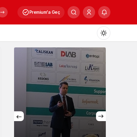
Premium'a Geç
Mod
değiştir
Gündüz Modu
Gündüz modunu seçin.
Gece Modu
Gece modunu seçin.
Kültür
Sistem Modu
Sistem modunu seçin.