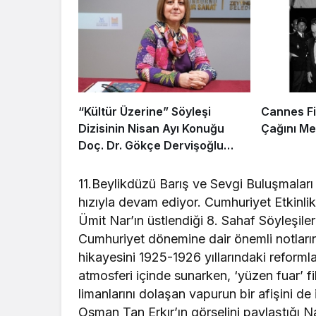
“Kültür Üzerine” Söyleşi
Cannes Fil
Dizisinin Nisan Ayı Konuğu
Çağını Me
Doç. Dr. Gökçe Dervişoğlu
Okandan Oldu!
11.Beylikdüzü Barış ve Sevgi Buluşmalar
hızıyla devam ediyor. Cumhuriyet Etkinli
Ümit Nar’ın üstlendiği 8. Sahaf Söyleşile
Cumhuriyet dönemine dair önemli notların
hikayesini 1925-1926 yıllarındaki reform
atmosferi içinde sunarken, ‘yüzen fuar’ fik
limanlarını dolaşan vapurun bir afişini d
Osman Tan Erkır’ın görselini paylaştığı Nam