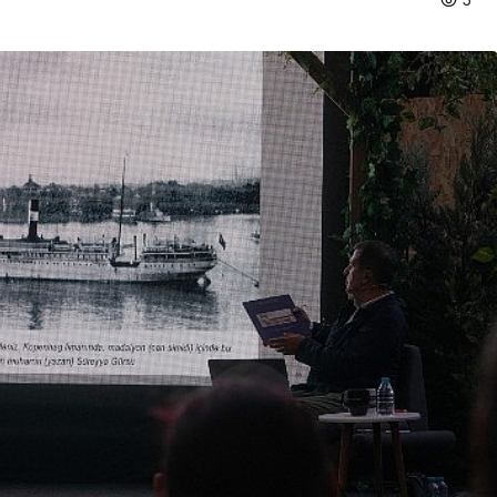
Ekonomi
n En Uzun
Tarım ve Gıdada Akıllı
Başladı
Dönem Başladı!