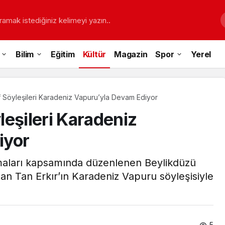
ramak istediğiniz kelimeyi yazın..
Bilim
Eğitim
Kültür
Magazin
Spor
Yerel
 Söyleşileri Karadeniz Vapuru’yla Devam Ediyor
eşileri Karadeniz
iyor
şmaları kapsamında düzenlenen Beylikdüzü
an Tan Erkır’ın Karadeniz Vapuru söyleşisiyle
5