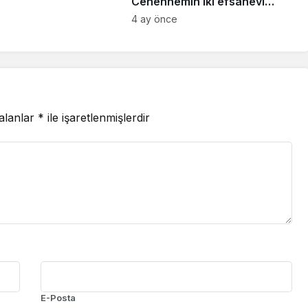
Cehennemin iki efsanevi
vizyonu birleşiyor
4 ay önce
 alanlar
*
ile işaretlenmişlerdir
E-Posta