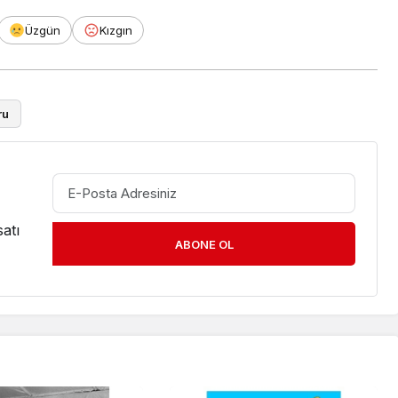
Üzgün
Kızgın
ru
atı
ABONE OL