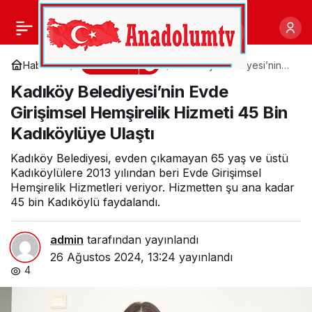
İstilacı balon balığını
0
Paylaş
yakalamak için yarıştılar
Gündem
Haberler
Kadıköy Belediyesi’nin
Evde Girişimsel
Kadıköy Belediyesi’nin Evde
Hemşirelik Hizmeti 45 Bin
Kadıköylüye Ulaştı
Girişimsel Hemşirelik Hizmeti 45 Bin
Kadıköylüye Ulaştı
Kadıköy Belediyesi, evden çıkamayan 65 yaş ve üstü
Kadıköylülere 2013 yılından beri Evde Girişimsel
Hemşirelik Hizmetleri veriyor. Hizmetten şu ana kadar
45 bin Kadıköylü faydalandı.
admin
tarafından yayınlandı
26 Ağustos 2024, 13:24
yayınlandı
4