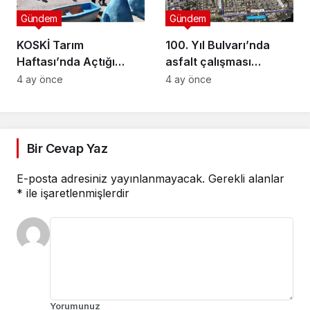
Gündem
Gündem
KOSKİ Tarım
100. Yıl Bulvarı’nda
Haftası’nda Açtığı
asfalt çalışması
Stantta Su Tasarrufu
gerçekleştirilecek
4 ay önce
4 ay önce
Bilgilendirmesi Yapıyor
Bir Cevap Yaz
E-posta adresiniz yayınlanmayacak.
Gerekli alanlar
*
ile işaretlenmişlerdir
Yorumunuz