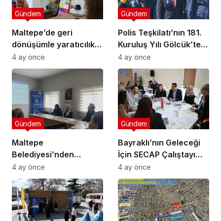
Gündem
Gündem
Maltepe’de geri
Polis Teşkilatı’nın 181.
dönüşümle yaratıcılık
Kuruluş Yılı Gölcük’te
buluştu
Törenle Kutlandı
4 ay önce
4 ay önce
Gündem
Gündem
Maltepe
Bayraklı’nın Geleceği
Belediyesi’nden
İçin SECAP Çalıştayı
Muhtarlara Toplumsal
Düzenlendi
4 ay önce
4 ay önce
Cinsiyet Eşitliği
Semineri