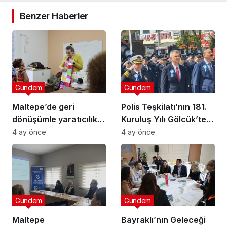
Benzer Haberler
Gündem
Gündem
Maltepe’de geri
Polis Teşkilatı’nın 181.
dönüşümle yaratıcılık
Kuruluş Yılı Gölcük’te
buluştu
Törenle Kutlandı
4 ay önce
4 ay önce
Gündem
Gündem
Maltepe
Bayraklı’nın Geleceği