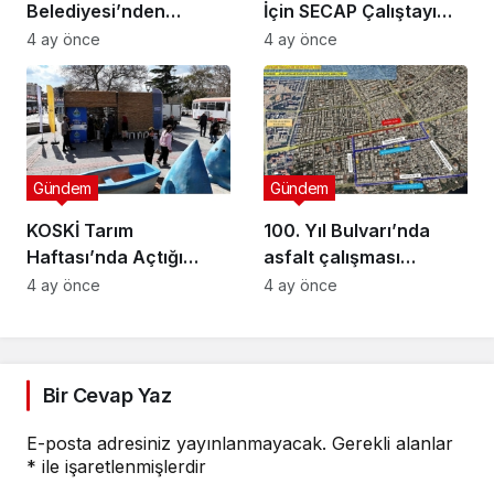
Belediyesi’nden
İçin SECAP Çalıştayı
Muhtarlara Toplumsal
Düzenlendi
4 ay önce
4 ay önce
Cinsiyet Eşitliği
Semineri
Gündem
Gündem
KOSKİ Tarım
100. Yıl Bulvarı’nda
Haftası’nda Açtığı
asfalt çalışması
Stantta Su Tasarrufu
gerçekleştirilecek
4 ay önce
4 ay önce
Bilgilendirmesi Yapıyor
Bir Cevap Yaz
E-posta adresiniz yayınlanmayacak.
Gerekli alanlar
*
ile işaretlenmişlerdir