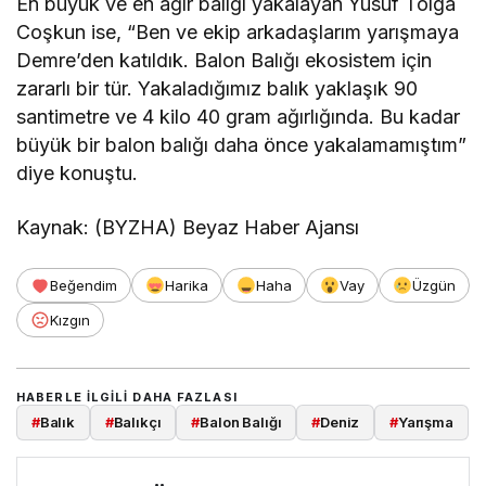
En büyük ve en ağır balığı yakalayan Yusuf Tolga
Coşkun ise, “Ben ve ekip arkadaşlarım yarışmaya
Demre’den katıldık. Balon Balığı ekosistem için
zararlı bir tür. Yakaladığımız balık yaklaşık 90
santimetre ve 4 kilo 40 gram ağırlığında. Bu kadar
büyük bir balon balığı daha önce yakalamamıştım”
diye konuştu.
Kaynak: (BYZHA) Beyaz Haber Ajansı
Beğendim
Harika
Haha
Vay
Üzgün
Kızgın
HABERLE ILGILI DAHA FAZLASI
#
Balık
#
Balıkçı
#
Balon Balığı
#
Deniz
#
Yarışma