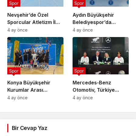
Spor
Spor
Nevşehir’de Özel
Aydın Büyükşehir
Sporcular Atletizm İl
Belediyespor’da
Şampiyonası
Ataman Güneyligil
4 ay önce
4 ay önce
Düzenlendi
Dönemi
Spor
Spor
Konya Büyükşehir
Mercedes-Benz
Kurumlar Arası
Otomotiv, Türkiye
Voleybol Turnuvası
Tenis Federasyonu’nun
4 ay önce
4 ay önce
Tamamlandı
Ana Sponsoru Oldu
Bir Cevap Yaz