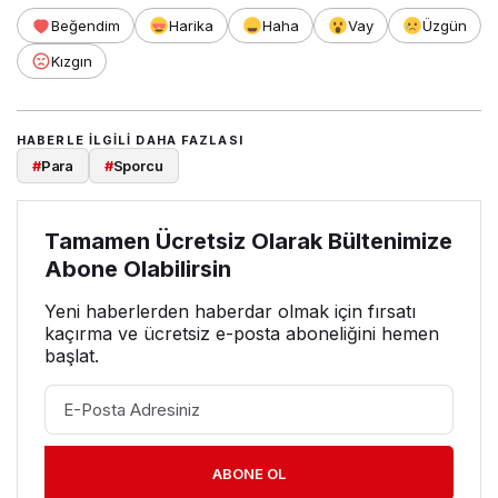
Beğendim
Harika
Haha
Vay
Üzgün
Kızgın
HABERLE ILGILI DAHA FAZLASI
#
Para
#
Sporcu
Tamamen Ücretsiz Olarak Bültenimize
Abone Olabilirsin
Yeni haberlerden haberdar olmak için fırsatı
kaçırma ve ücretsiz e-posta aboneliğini hemen
başlat.
ABONE OL