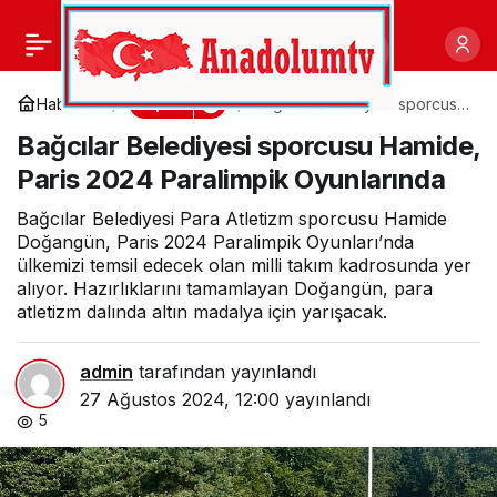
Çerçioğlu’ndan
0
Paylaş
Çocukların Gelişimine
Spor
Haberler
Bağcılar Belediyesi sporcusu
Hamide, Paris 2024
Bağcılar Belediyesi sporcusu Hamide,
Paralimpik Oyunlarında
Tam Destek
Paris 2024 Paralimpik Oyunlarında
Bağcılar Belediyesi Para Atletizm sporcusu Hamide
Doğangün, Paris 2024 Paralimpik Oyunları’nda
ülkemizi temsil edecek olan milli takım kadrosunda yer
alıyor. Hazırlıklarını tamamlayan Doğangün, para
atletizm dalında altın madalya için yarışacak.
admin
tarafından yayınlandı
27 Ağustos 2024, 12:00
yayınlandı
5