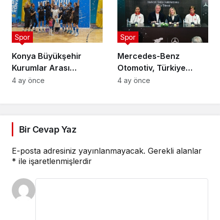
Spor
Spor
Konya Büyükşehir
Mercedes-Benz
Kurumlar Arası
Otomotiv, Türkiye
Voleybol Turnuvası
Tenis Federasyonu’nun
4 ay önce
4 ay önce
Tamamlandı
Ana Sponsoru Oldu
Bir Cevap Yaz
E-posta adresiniz yayınlanmayacak.
Gerekli alanlar
*
ile işaretlenmişlerdir