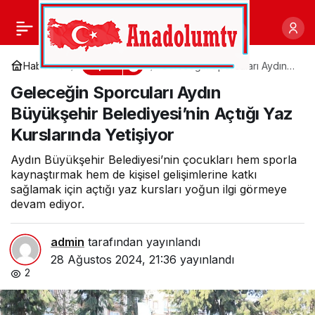
Gaziemir’in amazonları
0
Paylaş
yeniden Süper Lig’de
Spor
Haberler
Geleceğin Sporcuları Aydın
Büyükşehir Belediyesi’nin
Geleceğin Sporcuları Aydın
Açtığı Yaz Kurslarında
Yetişiyor
Büyükşehir Belediyesi’nin Açtığı Yaz
Kurslarında Yetişiyor
Aydın Büyükşehir Belediyesi’nin çocukları hem sporla
kaynaştırmak hem de kişisel gelişimlerine katkı
sağlamak için açtığı yaz kursları yoğun ilgi görmeye
devam ediyor.
admin
tarafından yayınlandı
28 Ağustos 2024, 21:36
yayınlandı
2