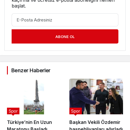
başlat.
ABONE OL
Benzer Haberler
Spor
Spor
Türkiye’nin En Uzun
Başkan Vekili Özdemir
Maratonu Başladı
başpehlivanları ağırladı