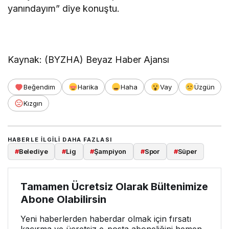
yanındayım” diye konuştu.
Kaynak: (BYZHA) Beyaz Haber Ajansı
Beğendim
Harika
Haha
Vay
Üzgün
Kızgın
HABERLE ILGILI DAHA FAZLASI
#
Belediye
#
Lig
#
Şampiyon
#
Spor
#
Süper
Tamamen Ücretsiz Olarak Bültenimize
Abone Olabilirsin
Yeni haberlerden haberdar olmak için fırsatı
kaçırma ve ücretsiz e-posta aboneliğini hemen