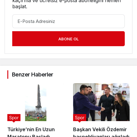
kaçırma ve ücretsiz e-posta aboneliğini hemen
başlat.
ABONE OL
Benzer Haberler
Spor
Spor
Türkiye’nin En Uzun
Başkan Vekili Özdemir
Maratonu Başladı
başpehlivanları ağırladı