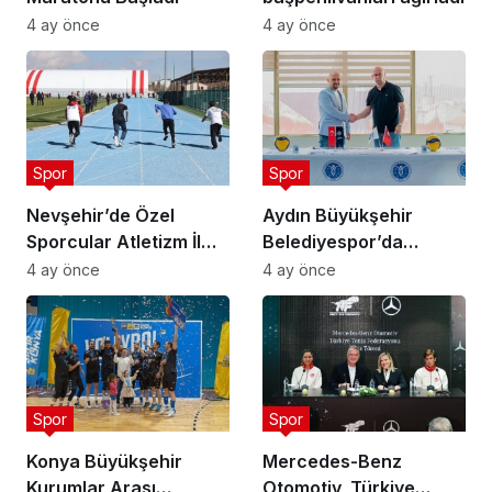
4 ay önce
4 ay önce
Spor
Spor
Nevşehir’de Özel
Aydın Büyükşehir
Sporcular Atletizm İl
Belediyespor’da
Şampiyonası
Ataman Güneyligil
4 ay önce
4 ay önce
Düzenlendi
Dönemi
Spor
Spor
Konya Büyükşehir
Mercedes-Benz
Kurumlar Arası
Otomotiv, Türkiye