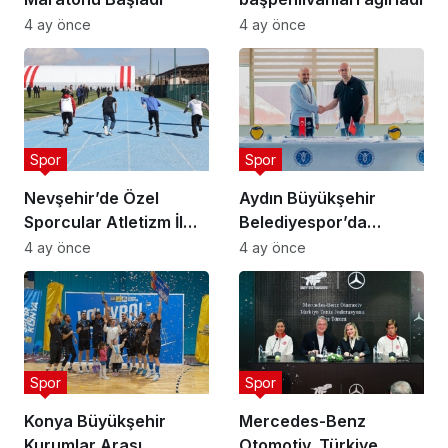
4 ay önce
4 ay önce
Spor
Spor
Nevşehir’de Özel
Aydın Büyükşehir
Sporcular Atletizm İl
Belediyespor’da
Şampiyonası
Ataman Güneyligil
4 ay önce
4 ay önce
Düzenlendi
Dönemi
Spor
Spor
Konya Büyükşehir
Mercedes-Benz
Kurumlar Arası
Otomotiv, Türkiye