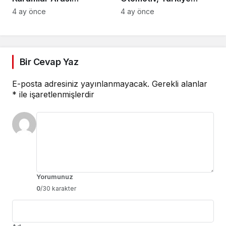
Voleybol Turnuvası
Tenis Federasyonu’nun
4 ay önce
4 ay önce
Tamamlandı
Ana Sponsoru Oldu
Bir Cevap Yaz
E-posta adresiniz yayınlanmayacak.
Gerekli alanlar
*
ile işaretlenmişlerdir
Yorumunuz
0
/30 karakter