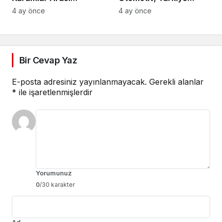
Voleybol Turnuvası
Tenis Federasyonu’nun
4 ay önce
4 ay önce
Tamamlandı
Ana Sponsoru Oldu
Bir Cevap Yaz
E-posta adresiniz yayınlanmayacak.
Gerekli alanlar
*
ile işaretlenmişlerdir
Yorumunuz
0
/30 karakter
Ad