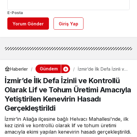
E-Posta
Yorum Gönder
Giriş Yap
Gündem
Haberler
İzmir’de İlk Defa İzinli ve
Kontrollü Olarak Lif ve
İzmir’de İlk Defa İzinli ve Kontrollü
Tohum Üretimi Amacıyla
Yetiştirilen Kenevirin
Olarak Lif ve Tohum Üretimi Amacıyla
Hasadı Gerçekleştirildi
Yetiştirilen Kenevirin Hasadı
Gerçekleştirildi
İzmir’in Aliağa ilçesine bağlı Helvacı Mahallesi'nde, ilk
kez izinli ve kontrollü olarak lif ve tohum üretimi
amacıyla ekimi yapılan kenevirin hasadı gerçekleştirildi.