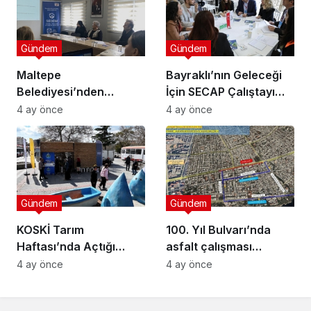
Gündem
Gündem
Maltepe
Bayraklı’nın Geleceği
Belediyesi’nden
İçin SECAP Çalıştayı
Muhtarlara Toplumsal
Düzenlendi
4 ay önce
4 ay önce
Cinsiyet Eşitliği
Semineri
Gündem
Gündem
KOSKİ Tarım
100. Yıl Bulvarı’nda
Haftası’nda Açtığı
asfalt çalışması
Stantta Su Tasarrufu
gerçekleştirilecek
4 ay önce
4 ay önce
Bilgilendirmesi Yapıyor