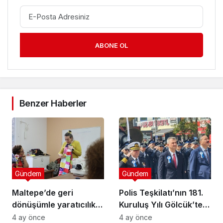
ABONE OL
Benzer Haberler
Gündem
Gündem
Maltepe’de geri
Polis Teşkilatı’nın 181.
dönüşümle yaratıcılık
Kuruluş Yılı Gölcük’te
buluştu
Törenle Kutlandı
4 ay önce
4 ay önce