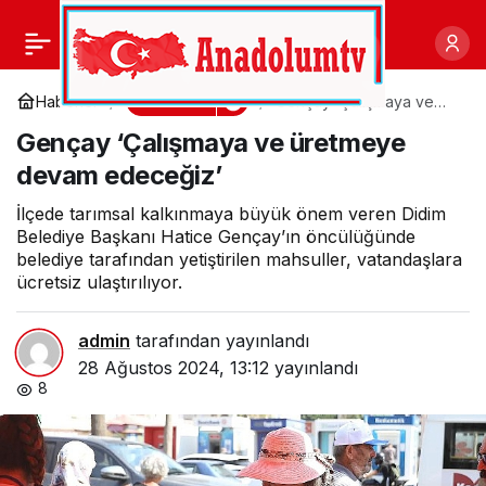
İzmir’de İlk Defa İzinli ve
0
Paylaş
Kontrollü Olarak Lif ve
Gündem
Haberler
Gençay ‘Çalışmaya ve
üretmeye devam
Gençay ‘Çalışmaya ve üretmeye
edeceğiz’
Tohum Üretimi Amacıyla
devam edeceğiz’
Yetiştirilen Kenevirin
İlçede tarımsal kalkınmaya büyük önem veren Didim
Belediye Başkanı Hatice Gençay’ın öncülüğünde
belediye tarafından yetiştirilen mahsuller, vatandaşlara
Hasadı Gerçekleştirildi
ücretsiz ulaştırılıyor.
admin
tarafından yayınlandı
28 Ağustos 2024, 13:12
yayınlandı
8