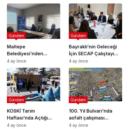
Gündem
Gündem
Maltepe
Bayraklı’nın Geleceği
Belediyesi’nden
İçin SECAP Çalıştayı
Muhtarlara Toplumsal
Düzenlendi
4 ay önce
4 ay önce
Cinsiyet Eşitliği
Semineri
Gündem
Gündem
KOSKİ Tarım
100. Yıl Bulvarı’nda
Haftası’nda Açtığı
asfalt çalışması
Stantta Su Tasarrufu
gerçekleştirilecek
4 ay önce
4 ay önce