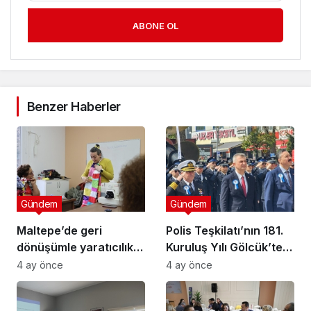
ABONE OL
Benzer Haberler
Gündem
Gündem
Maltepe’de geri
Polis Teşkilatı’nın 181.
dönüşümle yaratıcılık
Kuruluş Yılı Gölcük’te
buluştu
Törenle Kutlandı
4 ay önce
4 ay önce