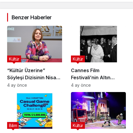
Benzer Haberler
Kültür
Kültür
“Kültür Üzerine”
Cannes Film
Söyleşi Dizisinin Nisan
Festivali’nin Altın
Ayı Konuğu Doç. Dr.
Çağını Mercek Altına
4 ay önce
4 ay önce
Gökçe Dervişoğlu
Alıyor
Okandan Oldu!
Bilim
Kültür