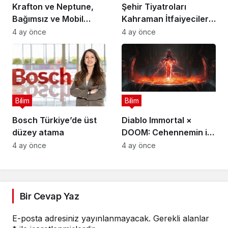
Krafton ve Neptune,
Şehir Tiyatroları
Bağımsız ve Mobil
Kahraman İtfaiyecilerin
Oyun Geliştiricileri İçin
Hikayesini “İtfaiyecinin
4 ay önce
4 ay önce
5 Milyon Dolarlık
Sırrı” Oyunuyla
Küresel Oyun
Anlatıyor
Yarışmasını Başlattı
Bilim
Bilim
Bosch Türkiye’de üst
Diablo Immortal ×
düzey atama
DOOM: Cehennemin iki
efsanevi vizyonu
4 ay önce
4 ay önce
birleşiyor
Bir Cevap Yaz
E-posta adresiniz yayınlanmayacak.
Gerekli alanlar