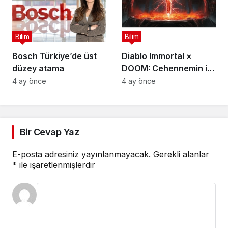
Yarışmasını Başlattı
Bilim
Bilim
Bosch Türkiye’de üst
Diablo Immortal ×
düzey atama
DOOM: Cehennemin iki
efsanevi vizyonu
4 ay önce
4 ay önce
birleşiyor
Bir Cevap Yaz
E-posta adresiniz yayınlanmayacak.
Gerekli alanlar
*
ile işaretlenmişlerdir