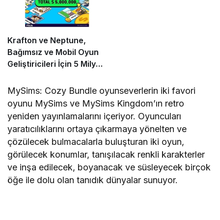
Krafton ve Neptune,
Bağımsız ve Mobil Oyun
Geliştiricileri İçin 5 Milyon
Dolarlık Küresel Oyun
Yarışmasını Başlattı
MySims: Cozy Bundle oyunseverlerin iki favori
oyunu MySims ve MySims Kingdom’ın retro
yeniden yayınlamalarını içeriyor. Oyuncuları
yaratıcılıklarını ortaya çıkarmaya yönelten ve
çözülecek bulmacalarla buluşturan iki oyun,
görülecek konumlar, tanışılacak renkli karakterler
ve inşa edilecek, boyanacak ve süsleyecek birçok
öğe ile dolu olan tanıdık dünyalar sunuyor.