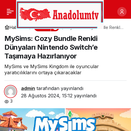
Eleştirmenlerden Tam
0
Paylaş
Not Alan ATATÜRK 1881-
Bilim
Haberler
MySims: Cozy Bundle Renkli
Dünyaları Nintendo Switch’e
MySims: Cozy Bundle Renkli
Taşımaya Hazırlanıyor
1919 Filmleri ve
Dünyaları Nintendo Switch’e
Taşımaya Hazırlanıyor
Sonrasında Dizi
MySims ve MySims Kingdom ile oyuncular
Versiyonu Prime
yaratıcılıklarını ortaya çıkaracaklar
Video’da Yayınlanacak
admin
tarafından yayınlandı
28 Ağustos 2024, 15:12
yayınlandı
3