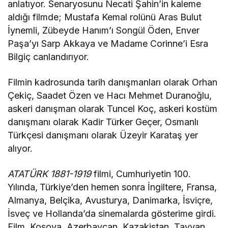
anlatıyor. Senaryosunu Necati Şahin’in kaleme
aldığı filmde; Mustafa Kemal rolünü Aras Bulut
İynemli, Zübeyde Hanım’ı Songül Öden, Enver
Paşa’yı Sarp Akkaya ve Madame Corinne’i Esra
Bilgiç canlandırıyor.
Filmin kadrosunda tarih danışmanları olarak Orhan
Çekiç, Saadet Özen ve Hacı Mehmet Duranoğlu,
askeri danışman olarak Tuncel Koç, askeri kostüm
danışmanı olarak Kadir Türker Geçer, Osmanlı
Türkçesi danışmanı olarak Üzeyir Karataş yer
alıyor.
ATATÜRK 1881-1919
filmi, Cumhuriyetin 100.
Yılında,
Türkiye’den hemen sonra İngiltere, Fransa,
Almanya, Belçika, Avusturya, Danimarka, İsviçre,
İsveç ve Hollanda’da sinemalarda gösterime girdi.
Film, Kosova, Azerbaycan, Kazakistan, Tayvan,