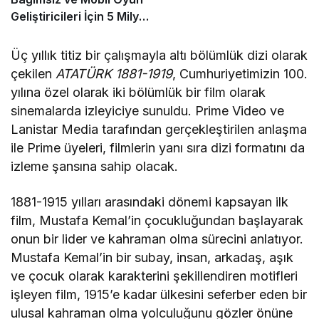
Geliştiricileri İçin 5 Milyon
Dolarlık Küresel Oyun
Yarışmasını Başlattı
Üç yıllık titiz bir çalışmayla altı bölümlük dizi olarak
çekilen
ATATÜRK 1881-1919
, Cumhuriyetimizin 100.
yılına özel olarak iki bölümlük bir film olarak
sinemalarda izleyiciye sunuldu. Prime Video ve
Lanistar Media tarafından gerçekleştirilen anlaşma
ile Prime üyeleri, filmlerin yanı sıra dizi formatını da
izleme şansına sahip olacak.
1881-1915 yılları arasındaki dönemi kapsayan ilk
film, Mustafa Kemal’in çocukluğundan başlayarak
onun bir lider ve kahraman olma sürecini anlatıyor.
Mustafa Kemal’in bir subay, insan, arkadaş, aşık
ve çocuk olarak karakterini şekillendiren motifleri
işleyen film, 1915’e kadar ülkesini seferber eden bir
ulusal kahraman olma yolculuğunu gözler önüne