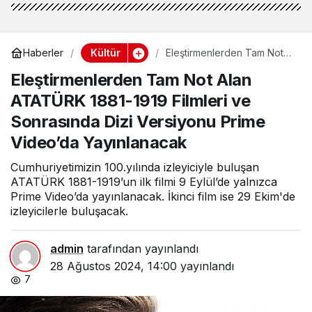
Kültür
Haberler
Eleştirmenlerden Tam Not
Alan ATATÜRK 1881-1919
Eleştirmenlerden Tam Not Alan
Filmleri ve Sonrasında Dizi
Versiyonu Prime Video’da
ATATÜRK 1881-1919 Filmleri ve
Yayınlanacak
Sonrasında Dizi Versiyonu Prime
Video’da Yayınlanacak
Cumhuriyetimizin 100.yılında izleyiciyle buluşan
ATATÜRK 1881-1919’un ilk filmi 9 Eylül’de yalnızca
Prime Video’da yayınlanacak. İkinci film ise 29 Ekim'de
izleyicilerle buluşacak.
admin
tarafından yayınlandı
28 Ağustos 2024, 14:00
yayınlandı
7