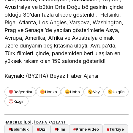
Avustralya ve bütün Orta Doğu bölgesinin içinde
olduğu 30’dan fazla ülkede gösterildi. Helsinki,
Riga, Atlanta, Los Angles, Varşova, Washington,
Prag ve Senagal’de yapılan gösterimlerle Asya,
Avrupa, Amerika, Afrika ve Avustralya olmak
üzere dünyanın beş kıtasına ulaştı. Avrupa’da,
Türk filmleri içinde, pandemiden beri ulaşılan en
yüksek rakam olan 159 salonda gösterildi.
Kaynak: (BYZHA) Beyaz Haber Ajansı
Beğendim
Harika
Haha
Vay
Üzgün
Kızgın
HABERLE ILGILI DAHA FAZLASI
#
Bölümlük
#
Dizi
#
Film
#
Prime Video
#
Türkiye