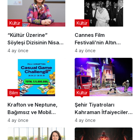
Kültür
Kültür
“Kültür Üzerine”
Cannes Film
Söyleşi Dizisinin Nisan
Festivali’nin Altın
Ayı Konuğu Doç. Dr.
Çağını Mercek Altına
4 ay önce
4 ay önce
Gökçe Dervişoğlu
Alıyor
Okandan Oldu!
Bilim
Kültür
Krafton ve Neptune,
Şehir Tiyatroları
Bağımsız ve Mobil
Kahraman İtfaiyecilerin
Oyun Geliştiricileri İçin
Hikayesini “İtfaiyecinin
4 ay önce
4 ay önce
5 Milyon Dolarlık
Sırrı” Oyunuyla
Küresel Oyun
Anlatıyor