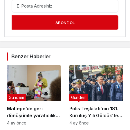
ABONE OL
Benzer Haberler
Gündem
Gündem
Maltepe’de geri
Polis Teşkilatı’nın 181.
dönüşümle yaratıcılık
Kuruluş Yılı Gölcük’te
buluştu
Törenle Kutlandı
4 ay önce
4 ay önce