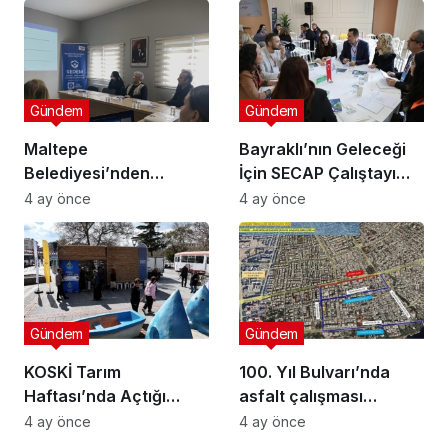
Gündem
Gündem
Maltepe
Bayraklı’nın Geleceği
Belediyesi’nden
İçin SECAP Çalıştayı
Muhtarlara Toplumsal
Düzenlendi
4 ay önce
4 ay önce
Cinsiyet Eşitliği
Semineri
Gündem
Gündem
KOSKİ Tarım
100. Yıl Bulvarı’nda
Haftası’nda Açtığı
asfalt çalışması
Stantta Su Tasarrufu
gerçekleştirilecek
4 ay önce
4 ay önce
Bilgilendirmesi Yapıyor