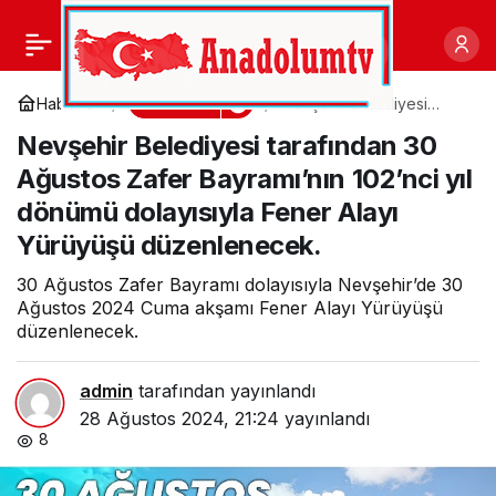
Başkan
0
Paylaş
Çırpanoğlu’ndan pazar
Gündem
Haberler
Nevşehir Belediyesi
tarafından 30 Ağustos
Nevşehir Belediyesi tarafından 30
Zafer Bayramı’nın 102’nci
ziyareti
yıl dönümü dolayısıyla
Ağustos Zafer Bayramı’nın 102’nci yıl
Fener Alayı Yürüyüşü
düzenlenecek.
dönümü dolayısıyla Fener Alayı
Yürüyüşü düzenlenecek.
30 Ağustos Zafer Bayramı dolayısıyla Nevşehir’de 30
Ağustos 2024 Cuma akşamı Fener Alayı Yürüyüşü
düzenlenecek.
admin
tarafından yayınlandı
28 Ağustos 2024, 21:24
yayınlandı
8