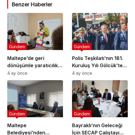
Benzer Haberler
Gündem
Gündem
Maltepe’de geri
Polis Teşkilatı’nın 181.
dönüşümle yaratıcılık
Kuruluş Yılı Gölcük’te
buluştu
Törenle Kutlandı
4 ay önce
4 ay önce
Gündem
Gündem
Maltepe
Bayraklı’nın Geleceği
Belediyesi’nden
İçin SECAP Çalıştayı