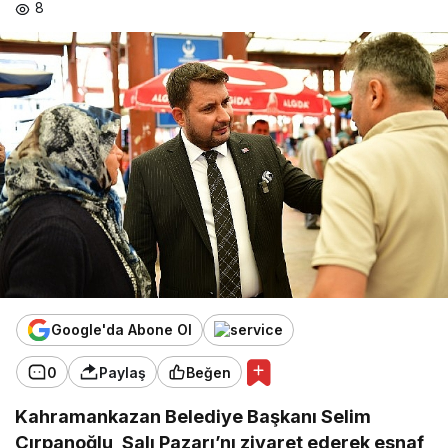
8
Google'da Abone Ol
0
Paylaş
Beğen
Kahramankazan Belediye Başkanı Selim
Çırpanoğlu, Salı Pazarı’nı ziyaret ederek esnaf