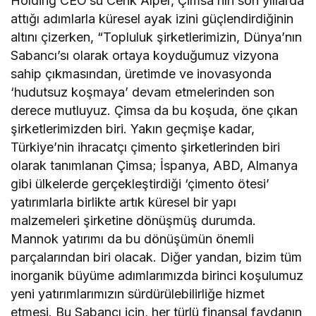
Holding CEO’su Cenk Alper, Çimsa’nın son yıllarda
attığı adımlarla küresel ayak izini güçlendirdiğinin
altını çizerken, “Topluluk şirketlerimizin, Dünya’nın
Sabancı’sı olarak ortaya koyduğumuz vizyona
sahip çıkmasından, üretimde ve inovasyonda
‘hudutsuz koşmaya’ devam etmelerinden son
derece mutluyuz. Çimsa da bu koşuda, öne çıkan
şirketlerimizden biri. Yakın geçmişe kadar,
Türkiye’nin ihracatçı çimento şirketlerinden biri
olarak tanımlanan Çimsa; İspanya, ABD, Almanya
gibi ülkelerde gerçekleştirdiği ‘çimento ötesi’
yatırımlarla birlikte artık küresel bir yapı
malzemeleri şirketine dönüşmüş durumda.
Mannok yatırımı da bu dönüşümün önemli
parçalarından biri olacak. Diğer yandan, bizim tüm
inorganik büyüme adımlarımızda birinci koşulumuz
yeni yatırımlarımızın sürdürülebilirliğe hizmet
etmesi. Bu Sabancı için, her türlü finansal faydanın