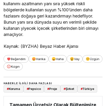
kullanımı azaltmanın yanı sıra yüksek riskli
bölgelerde kullanılan suyun %100’ünden daha
fazlasını doğaya geri kazandırmayı hedefliyor.
Bunun yanı sıra dünyada suyu en verimli şekilde
kullanan yiyecek içecek şirketlerinden biri olmayı
amaçlıyor.
Kaynak: (BYZHA) Beyaz Haber Ajansı
Beğendim
Harika
Haha
Vay
Üzgün
Kızgın
HABERLE ILGILI DAHA FAZLASI
#
Koruma
#
Pepsico
#
Proje
#
Şirket
#
Türkiye
Tamamen Ücretsiz Olarak Bültenimize