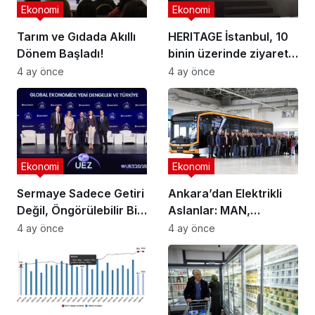
Ekonomi
Ekonomi
Tarım ve Gıdada Akıllı
HERITAGE İstanbul, 10
Dönem Başladı!
binin üzerinde ziyaretçi
ağırladı
4 ay önce
4 ay önce
Ekonomi
Ekonomi
Sermaye Sadece Getiri
Ankara’dan Elektrikli
Değil, Öngörülebilir Bir
Aslanlar: MAN,
Ortam Arıyor
Ankara’daki
4 ay önce
4 ay önce
fabrikasında eBus
üretimine başladı