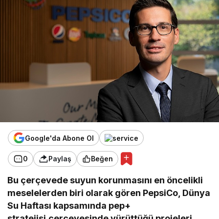
Google'da Abone Ol
0
Paylaş
Beğen
Bu çerçevede suyun korunmasını en öncelikli
meselelerden biri olarak gören PepsiCo, Dünya
Su Haftası kapsamında pep+
stratejisi
çerçevesinde yürüttüğü projeleri