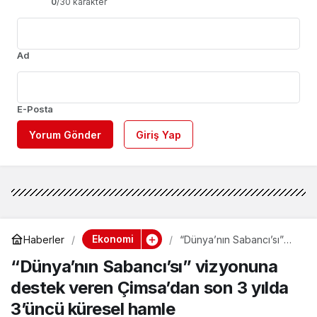
0
/30 karakter
Ad
E-Posta
Yorum Gönder
Giriş Yap
Ekonomi
Haberler
“Dünya’nın Sabancı’sı”
vizyonuna destek veren
“Dünya’nın Sabancı’sı” vizyonuna
Çimsa’dan son 3 yılda
3’üncü küresel hamle
destek veren Çimsa’dan son 3 yılda
3’üncü küresel hamle