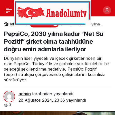
“Dünya’nın Sabancı’sı”
0
Paylaş
vizyonuna destek veren
Ekonomi
Haberler
PepsiCo, 2030 yılına
kadar ‘Net Su Pozitif’
PepsiCo, 2030 yılına kadar ‘Net Su
şirket olma taahhüdüne
Çimsa’dan son 3 yılda
doğru emin adımlarla
Pozitif’ şirket olma taahhüdüne
ilerliyor
doğru emin adımlarla ilerliyor
3’üncü küresel hamle
Dünyanın lider yiyecek ve içecek şirketlerinden biri
olan PepsiCo, Türkiye’de ve globalde sürdürülebilir bir
geleceği şekillendirme hedefiyle, PepsiCo Pozitif
(pep+) stratejisi çerçevesinde çalışmalarını kesintisiz
sürdürüyor.
admin
tarafından yayınlandı
28 Ağustos 2024, 23:36
yayınlandı
3