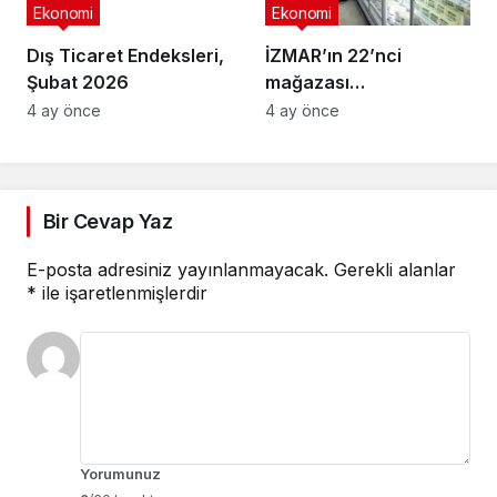
Ekonomi
Ekonomi
Dış Ticaret Endeksleri,
İZMAR’ın 22’nci
Şubat 2026
mağazası
Osmangazi’de açıldı
4 ay önce
4 ay önce
Bir Cevap Yaz
E-posta adresiniz yayınlanmayacak.
Gerekli alanlar
*
ile işaretlenmişlerdir
Yorumunuz