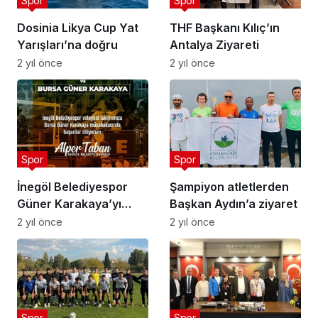
Spor
Spor
Dosinia Likya Cup Yat
THF Başkanı Kılıç’ın
Yarışları’na doğru
Antalya Ziyareti
2 yıl önce
2 yıl önce
Spor
Spor
İnegöl Belediyespor
Şampiyon atletlerden
Güner Karakaya’yı
Başkan Aydın’a ziyaret
Ağırlayacak
2 yıl önce
2 yıl önce
Spor
Spor