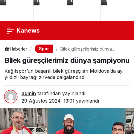
TL
TL
TL
TL
-
Pleksi
LSOH
-
Kalıcı
Metalik
1m
60
Krem
Plastik
Sarı
Gram
Saç
Pul
-
Boyası
Altın
Şeffaf
50
Renk
Koyu
g
8
Pembe
Tüp
gram
-
100
BNC394
Kanews
adet
-
BNC498
Spor
Haberler
Bilek güreşçilerimiz dünya
şampiyonu
Bilek güreşçilerimiz dünya şampiyonu
Kağıtspor’un başarılı bilek güreşçileri Moldova’da ay
yıldızlı bayrağı zirvede dalgalandırdı
admin
tarafından yayınlandı
29 Ağustos 2024, 13:01
yayınlandı