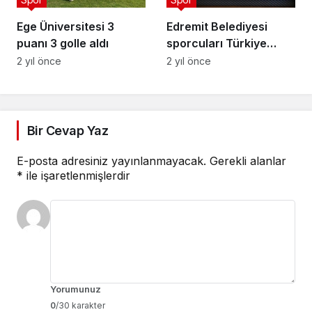
Ege Üniversitesi 3
Edremit Belediyesi
puanı 3 golle aldı
sporcuları Türkiye
şampiyonu oldu
2 yıl önce
2 yıl önce
Bir Cevap Yaz
E-posta adresiniz yayınlanmayacak.
Gerekli alanlar
*
ile işaretlenmişlerdir
Yorumunuz
0
/30 karakter