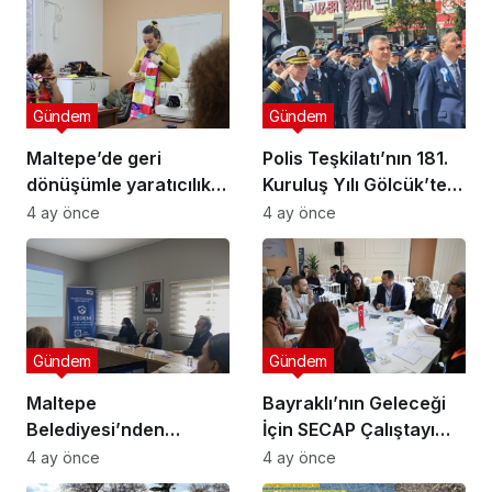
Gündem
Gündem
Maltepe’de geri
Polis Teşkilatı’nın 181.
dönüşümle yaratıcılık
Kuruluş Yılı Gölcük’te
buluştu
Törenle Kutlandı
4 ay önce
4 ay önce
Gündem
Gündem
Maltepe
Bayraklı’nın Geleceği
Belediyesi’nden
İçin SECAP Çalıştayı
Muhtarlara Toplumsal
Düzenlendi
4 ay önce
4 ay önce
Cinsiyet Eşitliği