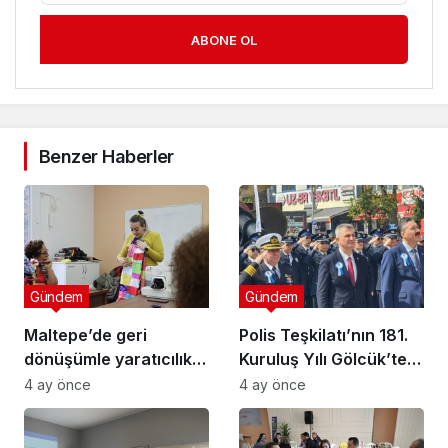
ABONE OL
Benzer Haberler
Gündem
Gündem
Maltepe’de geri
Polis Teşkilatı’nın 181.
dönüşümle yaratıcılık
Kuruluş Yılı Gölcük’te
buluştu
Törenle Kutlandı
4 ay önce
4 ay önce