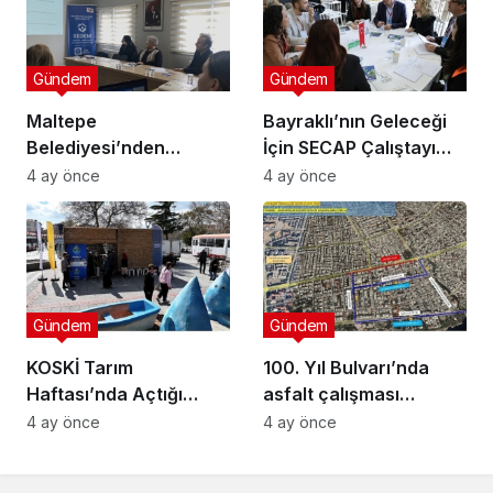
Gündem
Gündem
Maltepe
Bayraklı’nın Geleceği
Belediyesi’nden
İçin SECAP Çalıştayı
Muhtarlara Toplumsal
Düzenlendi
4 ay önce
4 ay önce
Cinsiyet Eşitliği
Semineri
Gündem
Gündem
KOSKİ Tarım
100. Yıl Bulvarı’nda
Haftası’nda Açtığı
asfalt çalışması
Stantta Su Tasarrufu
gerçekleştirilecek
4 ay önce
4 ay önce
Bilgilendirmesi Yapıyor