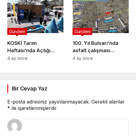
Semineri
Gündem
Gündem
KOSKİ Tarım
100. Yıl Bulvarı’nda
Haftası’nda Açtığı
asfalt çalışması
Stantta Su Tasarrufu
gerçekleştirilecek
4 ay önce
4 ay önce
Bilgilendirmesi Yapıyor
Bir Cevap Yaz
E-posta adresiniz yayınlanmayacak.
Gerekli alanlar
*
ile işaretlenmişlerdir