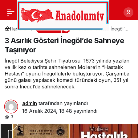
Türk Malları Haftası’na
0
Paylaş
coşkulu kutlama
Gündem
Haberler
3 Asırlık Gösteri İnegöl’de
Sahneye Taşınıyor
3 Asırlık Gösteri İnegöl’de Sahneye
Taşınıyor
İnegöl Belediyesi Şehir Tiyatrosu, 1673 yılında yazılan
ve ilk kez o tarihte sahnelenen Moliere’in “Hastalık
Hastası” oyunu İnegöllülerle buluşturuyor. Çarşamba
günü galası yapılacak komedi türündeki oyun, 351 yıl
sonra İnegöl’de sahnelenecek.
admin
tarafından yayınlandı
16 Aralık 2024, 18:48
yayınlandı
3