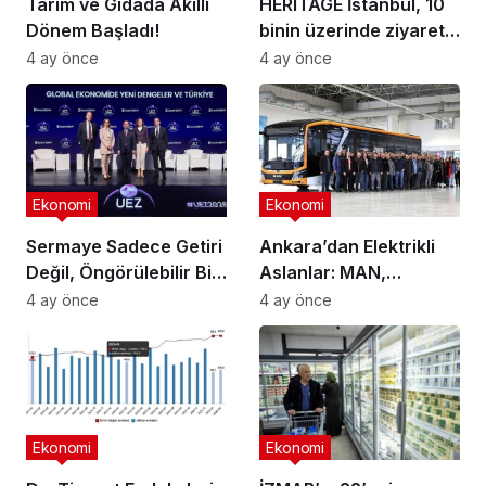
Tarım ve Gıdada Akıllı
HERITAGE İstanbul, 10
Dönem Başladı!
binin üzerinde ziyaretçi
ağırladı
4 ay önce
4 ay önce
Ekonomi
Ekonomi
Sermaye Sadece Getiri
Ankara’dan Elektrikli
Değil, Öngörülebilir Bir
Aslanlar: MAN,
Ortam Arıyor
Ankara’daki
4 ay önce
4 ay önce
fabrikasında eBus
üretimine başladı
Ekonomi
Ekonomi