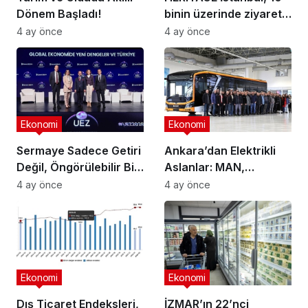
Dönem Başladı!
binin üzerinde ziyaretçi
ağırladı
4 ay önce
4 ay önce
Ekonomi
Ekonomi
Sermaye Sadece Getiri
Ankara’dan Elektrikli
Değil, Öngörülebilir Bir
Aslanlar: MAN,
Ortam Arıyor
Ankara’daki
4 ay önce
4 ay önce
fabrikasında eBus
üretimine başladı
Ekonomi
Ekonomi
Dış Ticaret Endeksleri,
İZMAR’ın 22’nci