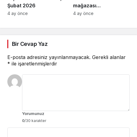
Şubat 2026
mağazası
Osmangazi’de açıldı
4 ay önce
4 ay önce
Bir Cevap Yaz
E-posta adresiniz yayınlanmayacak.
Gerekli alanlar
*
ile işaretlenmişlerdir
Yorumunuz
0
/30 karakter