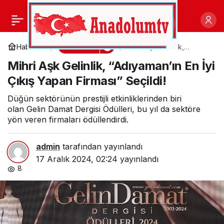
Gedik Yatırım, 2025
0
Paylaş
yatırım stratejilerinin
Ekonomi
Haberler
Mihri Aşk Gelinlik,
“Adıyaman’ın En İyi Çıkış
Mihri Aşk Gelinlik, “Adıyaman’ın En İyi
Yapan Firması” Seçildi!
konuşulduğu İstanbul
Çıkış Yapan Firması” Seçildi!
Yatırımcı Semineri’ni
Düğün sektörünün prestijli etkinliklerinden biri
olan Gelin Damat Dergisi Ödülleri, bu yıl da sektöre
yön veren firmaları ödüllendirdi.
gerçekleştirdi
admin
tarafından yayınlandı
17 Aralık 2024, 02:24
yayınlandı
8