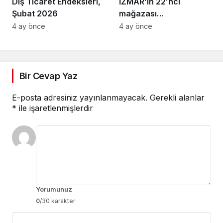
Dış Ticaret Endeksleri,
İZMAR’ın 22’nci
Şubat 2026
mağazası
Osmangazi’de açıldı
4 ay önce
4 ay önce
Bir Cevap Yaz
E-posta adresiniz yayınlanmayacak.
Gerekli alanlar
*
ile işaretlenmişlerdir
Yorumunuz
0
/30 karakter