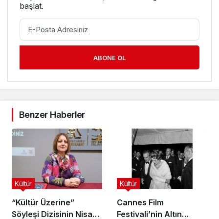
başlat.
ABONE OL
Benzer Haberler
Kültür
Kültür
“Kültür Üzerine”
Cannes Film
Söyleşi Dizisinin Nisan
Festivali’nin Altın