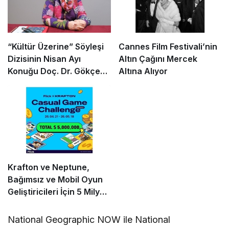
“Kültür Üzerine” Söyleşi
Cannes Film Festivali’nin
Dizisinin Nisan Ayı
Altın Çağını Mercek
Konuğu Doç. Dr. Gökçe
Altına Alıyor
Dervişoğlu Okandan
Oldu!
Krafton ve Neptune,
Bağımsız ve Mobil Oyun
Geliştiricileri İçin 5 Milyon
Dolarlık Küresel Oyun
Yarışmasını Başlattı
National Geographic NOW ile National