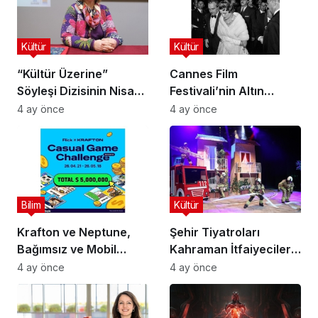
Kültür
Kültür
“Kültür Üzerine”
Cannes Film
Söyleşi Dizisinin Nisan
Festivali’nin Altın
Ayı Konuğu Doç. Dr.
Çağını Mercek Altına
4 ay önce
4 ay önce
Gökçe Dervişoğlu
Alıyor
Okandan Oldu!
Bilim
Kültür
Krafton ve Neptune,
Şehir Tiyatroları
Bağımsız ve Mobil
Kahraman İtfaiyecilerin
Oyun Geliştiricileri İçin
Hikayesini “İtfaiyecinin
4 ay önce
4 ay önce
5 Milyon Dolarlık
Sırrı” Oyunuyla
Küresel Oyun
Anlatıyor
Yarışmasını Başlattı