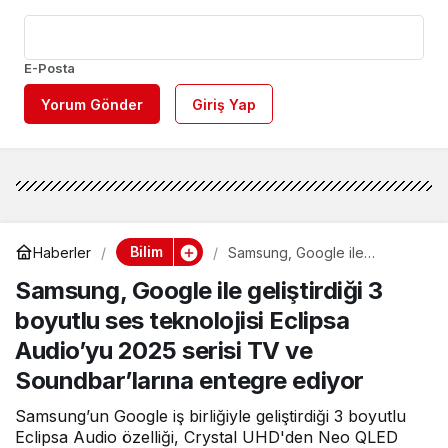
E-Posta
Yorum Gönder
Giriş Yap
Bilim
Haberler
Samsung, Google ile
geliştirdiği 3 boyutlu ses
Samsung, Google ile geliştirdiği 3
teknolojisi Eclipsa Audio’yu
2025 serisi TV ve
boyutlu ses teknolojisi Eclipsa
Soundbar’larına entegre
ediyor
Audio’yu 2025 serisi TV ve
Soundbar’larına entegre ediyor
Samsung’un Google iş birliğiyle geliştirdiği 3 boyutlu
Eclipsa Audio özelliği, Crystal UHD'den Neo QLED