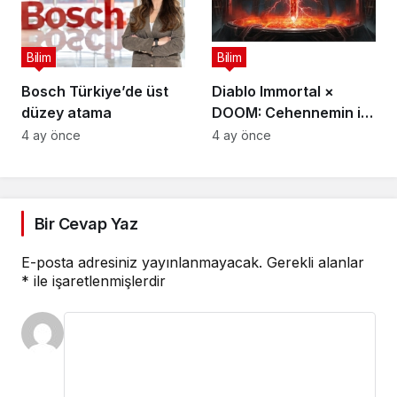
Bilim
Bilim
Bosch Türkiye’de üst
Diablo Immortal ×
düzey atama
DOOM: Cehennemin iki
efsanevi vizyonu
4 ay önce
4 ay önce
birleşiyor
Bir Cevap Yaz
E-posta adresiniz yayınlanmayacak.
Gerekli alanlar
*
ile işaretlenmişlerdir