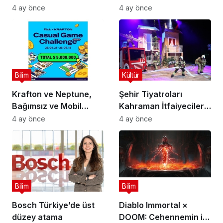
Ayı Konuğu Doç. Dr.
Çağını Mercek Altına
4 ay önce
4 ay önce
Gökçe Dervişoğlu
Alıyor
Okandan Oldu!
Bilim
Kültür
Krafton ve Neptune,
Şehir Tiyatroları
Bağımsız ve Mobil
Kahraman İtfaiyecilerin
Oyun Geliştiricileri İçin
Hikayesini “İtfaiyecinin
4 ay önce
4 ay önce
5 Milyon Dolarlık
Sırrı” Oyunuyla
Küresel Oyun
Anlatıyor
Yarışmasını Başlattı
Bilim
Bilim
Bosch Türkiye’de üst
Diablo Immortal ×
düzey atama
DOOM: Cehennemin iki