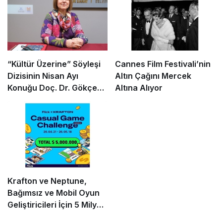
“Kültür Üzerine” Söyleşi
Cannes Film Festivali’nin
Dizisinin Nisan Ayı
Altın Çağını Mercek
Konuğu Doç. Dr. Gökçe
Altına Alıyor
Dervişoğlu Okandan
Oldu!
Krafton ve Neptune,
Bağımsız ve Mobil Oyun
Geliştiricileri İçin 5 Milyon
Dolarlık Küresel Oyun