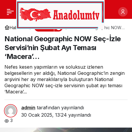
Samsung, Google ile
0
Paylaş
geliştirdiği 3 boyutlu ses
Kültür
Haberler
National Geographic NOW
Seç-İzle Servisi’nin Şubat
National Geographic NOW Seç-İzle
Ayı Teması ‘Macera’…
teknolojisi Eclipsa
Servisi’nin Şubat Ayı Teması
‘Macera’…
Audio’yu 2025 serisi TV
Nefes kesen yapımların ve soluksuz izlenen
ve Soundbar’larına
belgesellerin yer aldığı, National Geographic’in zengin
arşivini her ay meraklılarıyla buluşturan National
Geographic NOW seç-izle servisinin şubat ayı teması
entegre ediyor
‘Macera’...
admin
tarafından yayınlandı
30 Ocak 2025, 13:24
yayınlandı
3