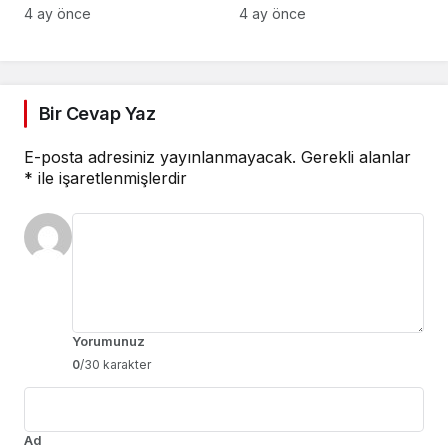
efsanevi vizyonu
4 ay önce
4 ay önce
birleşiyor
Bir Cevap Yaz
E-posta adresiniz yayınlanmayacak.
Gerekli alanlar
*
ile işaretlenmişlerdir
Yorumunuz
0
/30 karakter
Ad