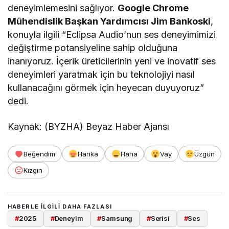
deneyimlemesini sağlıyor.
Google Chrome
Mühendislik Başkan Yardımcısı Jim Bankoski
,
konuyla ilgili “Eclipsa Audio’nun ses deneyimimizi
değiştirme potansiyeline sahip olduğuna
inanıyoruz. İçerik üreticilerinin yeni ve inovatif ses
deneyimleri yaratmak için bu teknolojiyi nasıl
kullanacağını görmek için heyecan duyuyoruz”
dedi.
Kaynak: (BYZHA) Beyaz Haber Ajansı
Beğendim
Harika
Haha
Vay
Üzgün
Kızgın
HABERLE ILGILI DAHA FAZLASI
#
2025
#
Deneyim
#
Samsung
#
Serisi
#
Ses