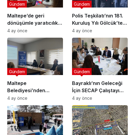
Gündem
Gündem
Maltepe’de geri
Polis Teşkilatı’nın 181.
dönüşümle yaratıcılık
Kuruluş Yılı Gölcük’te
buluştu
Törenle Kutlandı
4 ay önce
4 ay önce
Gündem
Gündem
Maltepe
Bayraklı’nın Geleceği
Belediyesi’nden
İçin SECAP Çalıştayı
Muhtarlara Toplumsal
Düzenlendi
4 ay önce
4 ay önce
Cinsiyet Eşitliği
Semineri