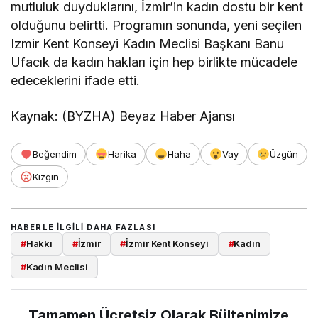
mutluluk duyduklarını, İzmir’in kadın dostu bir kent
olduğunu belirtti. Programın sonunda, yeni seçilen
Izmir Kent Konseyi Kadın Meclisi Başkanı Banu
Ufacık da kadın hakları için hep birlikte mücadele
edeceklerini ifade etti.
Kaynak: (BYZHA) Beyaz Haber Ajansı
Beğendim
Harika
Haha
Vay
Üzgün
Kızgın
HABERLE ILGILI DAHA FAZLASI
#
Hakkı
#
İzmir
#
İzmir Kent Konseyi
#
Kadın
#
Kadın Meclisi
Tamamen Ücretsiz Olarak Bültenimize