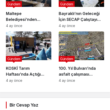
Gündem
Gündem
Maltepe
Bayraklı’nın Geleceği
Belediyesi’nden
İçin SECAP Çalıştayı
Muhtarlara Toplumsal
Düzenlendi
4 ay önce
4 ay önce
Cinsiyet Eşitliği
Semineri
Gündem
Gündem
KOSKİ Tarım
100. Yıl Bulvarı’nda
Haftası’nda Açtığı
asfalt çalışması
Stantta Su Tasarrufu
gerçekleştirilecek
4 ay önce
4 ay önce
Bilgilendirmesi Yapıyor
Bir Cevap Yaz