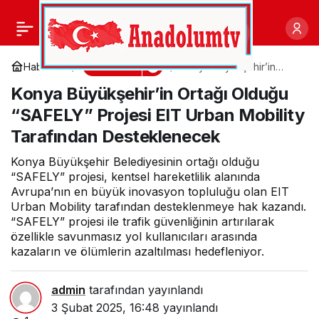
Kent Konseyi Kadın
0
Paylaş
Meclisi yeni
Gündem
Haberler
Konya Büyükşehir’in
Ortağı Olduğu “SAFELY”
Konya Büyükşehir’in Ortağı Olduğu
Projesi EIT Urban Mobility
yöneticilerini seçti
Tarafından
“SAFELY” Projesi EIT Urban Mobility
Desteklenecek
Tarafından Desteklenecek
Konya Büyükşehir Belediyesinin ortağı olduğu
“SAFELY” projesi, kentsel hareketlilik alanında
Avrupa’nın en büyük inovasyon topluluğu olan EIT
Urban Mobility tarafından desteklenmeye hak kazandı.
“SAFELY” projesi ile trafik güvenliğinin artırılarak
özellikle savunmasız yol kullanıcıları arasında
kazaların ve ölümlerin azaltılması hedefleniyor.
admin
tarafından yayınlandı
3 Şubat 2025, 16:48
yayınlandı