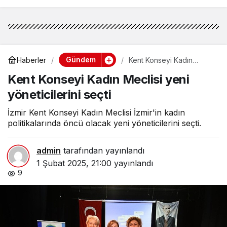
Gündem
Haberler
Kent Konseyi Kadın
Meclisi yeni yöneticilerini
Kent Konseyi Kadın Meclisi yeni
seçti
yöneticilerini seçti
İzmir Kent Konseyi Kadın Meclisi İzmir'in kadın
politikalarında öncü olacak yeni yöneticilerini seçti.
admin
tarafından yayınlandı
1 Şubat 2025, 21:00
yayınlandı
9