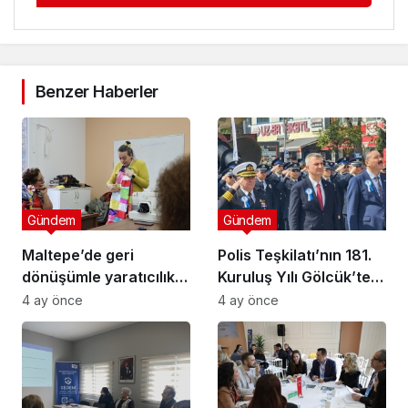
Benzer Haberler
Gündem
Gündem
Maltepe’de geri
Polis Teşkilatı’nın 181.
dönüşümle yaratıcılık
Kuruluş Yılı Gölcük’te
buluştu
Törenle Kutlandı
4 ay önce
4 ay önce