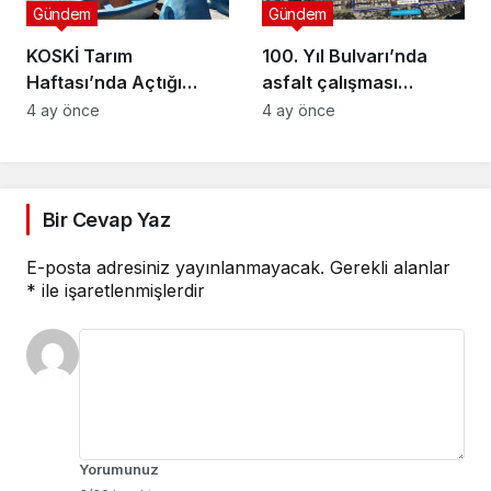
Gündem
Gündem
KOSKİ Tarım
100. Yıl Bulvarı’nda
Haftası’nda Açtığı
asfalt çalışması
Stantta Su Tasarrufu
gerçekleştirilecek
4 ay önce
4 ay önce
Bilgilendirmesi Yapıyor
Bir Cevap Yaz
E-posta adresiniz yayınlanmayacak.
Gerekli alanlar
*
ile işaretlenmişlerdir
Yorumunuz