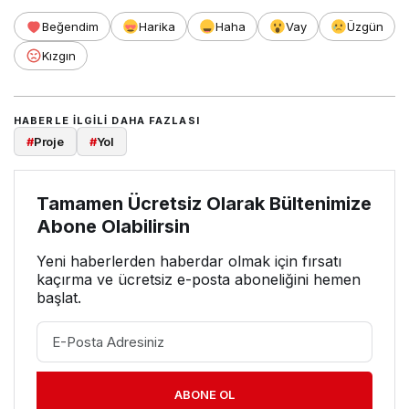
Beğendim
Harika
Haha
Vay
Üzgün
Kızgın
HABERLE ILGILI DAHA FAZLASI
#
Proje
#
Yol
Tamamen Ücretsiz Olarak Bültenimize
Abone Olabilirsin
Yeni haberlerden haberdar olmak için fırsatı
kaçırma ve ücretsiz e-posta aboneliğini hemen
başlat.
ABONE OL