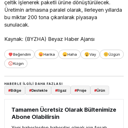
çeltik işlenerek paketli ürüne dönüştürülecek.
Üretimin artmasına paralel olarak, ilerleyen yıllarda
bu miktar 200 tona çıkarılarak piyasaya
sunulacak.
Kaynak: (BYZHA) Beyaz Haber Ajansı
Beğendim
Harika
Haha
Vay
Üzgün
Kızgın
HABERLE ILGILI DAHA FAZLASI
#
Bölge
#
Destekle
#
Ilgaz
#
Proje
#
Ürün
Tamamen Ücretsiz Olarak Bültenimize
Abone Olabilirsin
Yeni haberlerden haberdar olmak için fırsatı