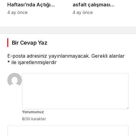
Haftası’nda Açtığı
asfalt çalışması
Stantta Su Tasarrufu
gerçekleştirilecek
4 ay önce
4 ay önce
Bilgilendirmesi Yapıyor
Bir Cevap Yaz
E-posta adresiniz yayınlanmayacak.
Gerekli alanlar
*
ile işaretlenmişlerdir
Yorumunuz
0
/30 karakter