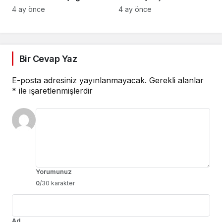
Stantta Su Tasarrufu
gerçekleştirilecek
4 ay önce
4 ay önce
Bilgilendirmesi Yapıyor
Bir Cevap Yaz
E-posta adresiniz yayınlanmayacak.
Gerekli alanlar
*
ile işaretlenmişlerdir
Yorumunuz
0
/30 karakter
Ad