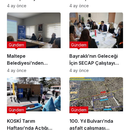
buluştu
Törenle Kutlandı
4 ay önce
4 ay önce
Gündem
Gündem
Maltepe
Bayraklı’nın Geleceği
Belediyesi’nden
İçin SECAP Çalıştayı
Muhtarlara Toplumsal
Düzenlendi
4 ay önce
4 ay önce
Cinsiyet Eşitliği
Semineri
Gündem
Gündem
KOSKİ Tarım
100. Yıl Bulvarı’nda
Haftası’nda Açtığı
asfalt çalışması