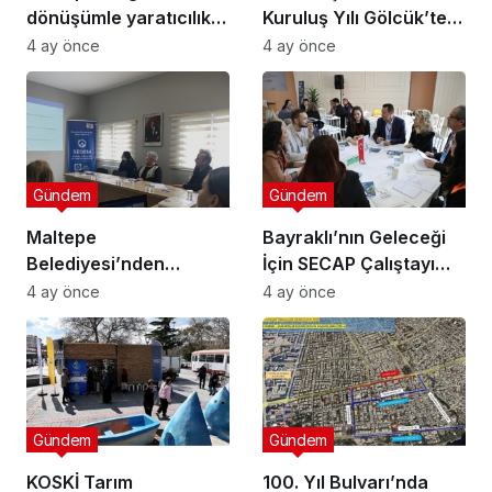
dönüşümle yaratıcılık
Kuruluş Yılı Gölcük’te
buluştu
Törenle Kutlandı
4 ay önce
4 ay önce
Gündem
Gündem
Maltepe
Bayraklı’nın Geleceği
Belediyesi’nden
İçin SECAP Çalıştayı
Muhtarlara Toplumsal
Düzenlendi
4 ay önce
4 ay önce
Cinsiyet Eşitliği
Semineri
Gündem
Gündem
KOSKİ Tarım
100. Yıl Bulvarı’nda