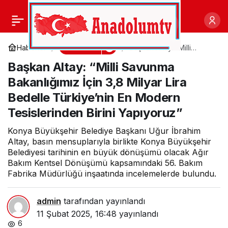
Ilgaz Çeltik İşleme Tesisi
0
Paylaş
İçin İmzalar Atıldı
Gündem
Haberler
Başkan Altay: “Milli
Savunma Bakanlığımız
Başkan Altay: “Milli Savunma
İçin 3,8 Milyar Lira
Bedelle Türkiye’nin En
Bakanlığımız İçin 3,8 Milyar Lira
Modern Tesislerinden
Birini Yapıyoruz”
Bedelle Türkiye’nin En Modern
Tesislerinden Birini Yapıyoruz”
Konya Büyükşehir Belediye Başkanı Uğur İbrahim
Altay, basın mensuplarıyla birlikte Konya Büyükşehir
Belediyesi tarihinin en büyük dönüşümü olacak Ağır
Bakım Kentsel Dönüşümü kapsamındaki 56. Bakım
Fabrika Müdürlüğü inşaatında incelemelerde bulundu.
admin
tarafından yayınlandı
11 Şubat 2025, 16:48
yayınlandı
6