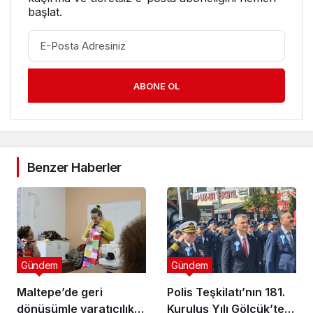
başlat.
ABONE OL
Benzer Haberler
Gündem
Gündem
Maltepe’de geri
Polis Teşkilatı’nın 181.
dönüşümle yaratıcılık
Kuruluş Yılı Gölcük’te