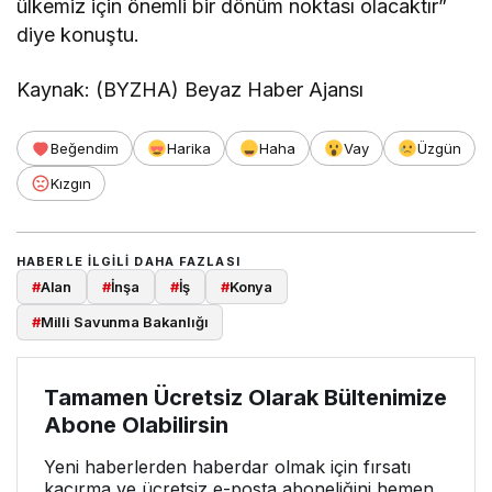
ülkemiz için önemli bir dönüm noktası olacaktır”
diye konuştu.
Kaynak: (BYZHA) Beyaz Haber Ajansı
Beğendim
Harika
Haha
Vay
Üzgün
Kızgın
HABERLE ILGILI DAHA FAZLASI
#
Alan
#
İnşa
#
İş
#
Konya
#
Milli Savunma Bakanlığı
Tamamen Ücretsiz Olarak Bültenimize
Abone Olabilirsin
Yeni haberlerden haberdar olmak için fırsatı
kaçırma ve ücretsiz e-posta aboneliğini hemen