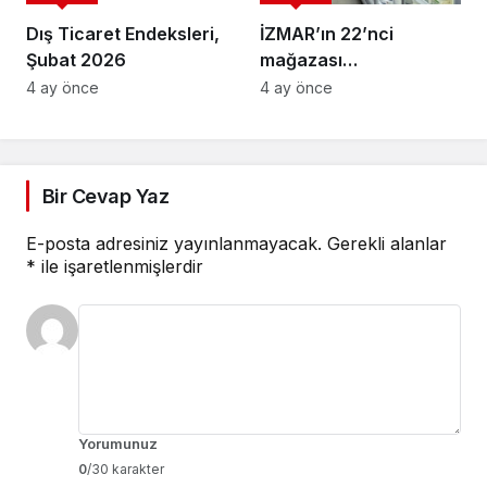
Dış Ticaret Endeksleri,
İZMAR’ın 22’nci
Şubat 2026
mağazası
Osmangazi’de açıldı
4 ay önce
4 ay önce
Bir Cevap Yaz
E-posta adresiniz yayınlanmayacak.
Gerekli alanlar
*
ile işaretlenmişlerdir
Yorumunuz
0
/30 karakter