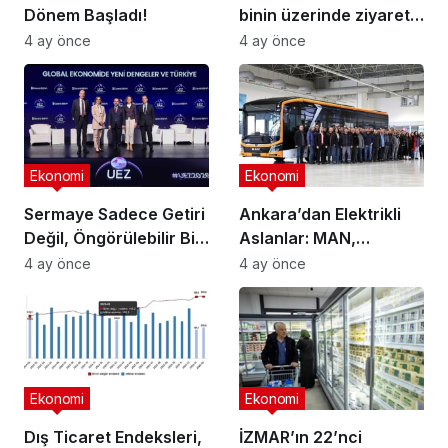
Dönem Başladı!
binin üzerinde ziyaretçi
ağırladı
4 ay önce
4 ay önce
Ekonomi
Ekonomi
Sermaye Sadece Getiri
Ankara’dan Elektrikli
Değil, Öngörülebilir Bir
Aslanlar: MAN,
Ortam Arıyor
Ankara’daki
4 ay önce
4 ay önce
fabrikasında eBus
üretimine başladı
Ekonomi
Ekonomi
Dış Ticaret Endeksleri,
İZMAR’ın 22’nci