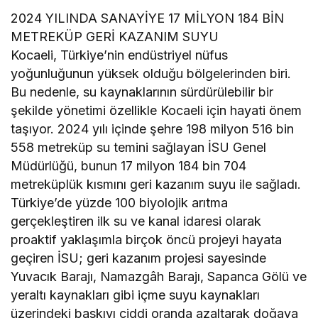
2024 YILINDA SANAYİYE 17 MİLYON 184 BİN
METREKÜP GERİ KAZANIM SUYU
Kocaeli, Türkiye’nin endüstriyel nüfus
yoğunluğunun yüksek olduğu bölgelerinden biri.
Bu nedenle, su kaynaklarının sürdürülebilir bir
şekilde yönetimi özellikle Kocaeli için hayati önem
taşıyor. 2024 yılı içinde şehre 198 milyon 516 bin
558 metreküp su temini sağlayan İSU Genel
Müdürlüğü, bunun 17 milyon 184 bin 704
metreküplük kısmını geri kazanım suyu ile sağladı.
Türkiye’de yüzde 100 biyolojik arıtma
gerçekleştiren ilk su ve kanal idaresi olarak
proaktif yaklaşımla birçok öncü projeyi hayata
geçiren İSU; geri kazanım projesi sayesinde
Yuvacık Barajı, Namazgâh Barajı, Sapanca Gölü ve
yeraltı kaynakları gibi içme suyu kaynakları
üzerindeki baskıyı ciddi oranda azaltarak doğaya