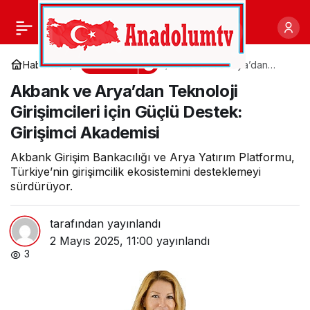
Bekaert de artık geri
0
Paylaş
kazanım suyu kullanıyor.
Ekonomi
Haberler
Akbank ve Arya’dan
Teknoloji Girişimcileri için
Akbank ve Arya’dan Teknoloji
Güçlü Destek: Girişimci
Akademisi
Girişimcileri için Güçlü Destek:
Girişimci Akademisi
Akbank Girişim Bankacılığı ve Arya Yatırım Platformu,
Türkiye’nin girişimcilik ekosistemini desteklemeyi
sürdürüyor.
tarafından yayınlandı
2 Mayıs 2025, 11:00
yayınlandı
3