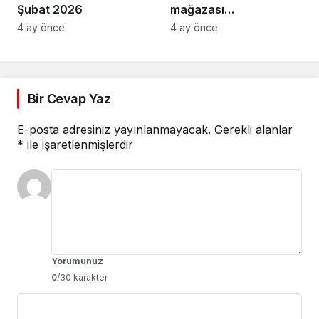
Şubat 2026
mağazası
Osmangazi’de açıldı
4 ay önce
4 ay önce
Bir Cevap Yaz
E-posta adresiniz yayınlanmayacak.
Gerekli alanlar
*
ile işaretlenmişlerdir
Yorumunuz
0
/30 karakter