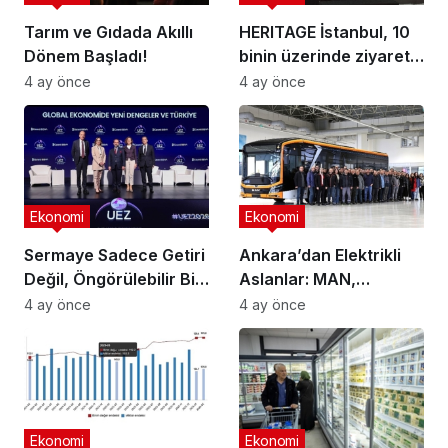
Tarım ve Gıdada Akıllı
HERITAGE İstanbul, 10
Dönem Başladı!
binin üzerinde ziyaretçi
ağırladı
4 ay önce
4 ay önce
Ekonomi
Ekonomi
Sermaye Sadece Getiri
Ankara’dan Elektrikli
Değil, Öngörülebilir Bir
Aslanlar: MAN,
Ortam Arıyor
Ankara’daki
4 ay önce
4 ay önce
fabrikasında eBus
üretimine başladı
Ekonomi
Ekonomi