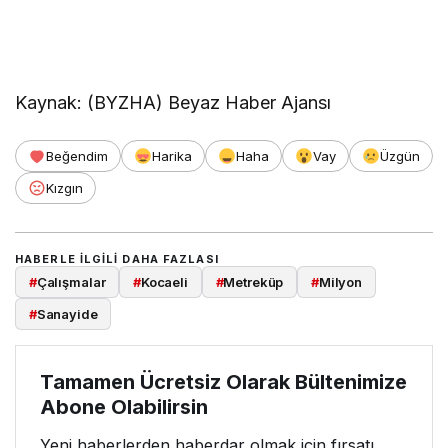
Kaynak: (BYZHA) Beyaz Haber Ajansı
Beğendim
Harika
Haha
Vay
Üzgün
Kızgın
HABERLE ILGILI DAHA FAZLASI
#
Çalışmalar
#
Kocaeli
#
Metreküp
#
Milyon
#
Sanayide
Tamamen Ücretsiz Olarak Bültenimize
Abone Olabilirsin
Yeni haberlerden haberdar olmak için fırsatı