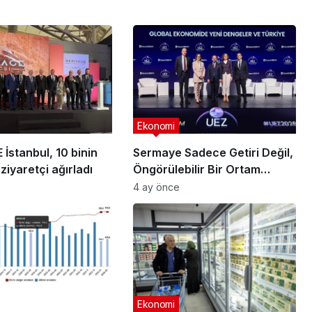
Ekonomi
İstanbul, 10 binin
Sermaye Sadece Getiri Değil,
ziyaretçi ağırladı
Öngörülebilir Bir Ortam
Arıyor
4 ay önce
Ekonomi