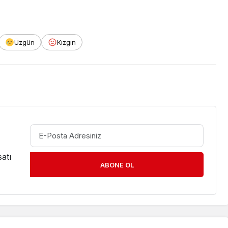
Üzgün
Kızgın
atı
ABONE OL