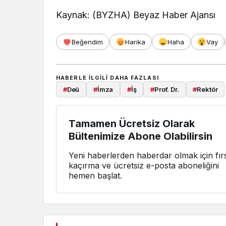
Kaynak: (BYZHA) Beyaz Haber Ajansı
Beğendim
Harika
Haha
Vay
HABERLE ILGILI DAHA FAZLASI
#
Deü
#
İmza
#
İş
#
Prof. Dr.
#
Rektör
Tamamen Ücretsiz Olarak
Bültenimize Abone Olabilirsin
Yeni haberlerden haberdar olmak için fırs
kaçırma ve ücretsiz e-posta aboneliğini
hemen başlat.