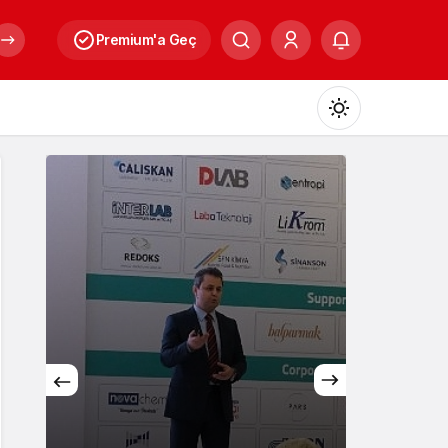
Premium'a Geç
Mod
değiştir
Gündüz Modu
Gündüz modunu seçin.
Gece Modu
Gece modunu seçin.
Sistem Modu
Sistem modunu seçin.