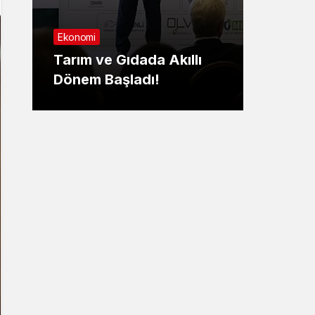
Sağlık
Nilüfer’de ‘Parkinsonla
ıllı
Yaşamak’ masaya
yatırıldı