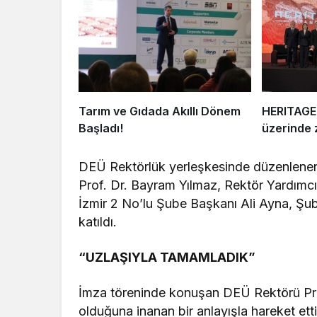
Tarım ve Gıdada Akıllı Dönem
HERITAGE 
Başladı!
üzerinde z
DEÜ Rektörlük yerleşkesinde düzenlenen 
Prof. Dr. Bayram Yılmaz, Rektör Yardımc
İzmir 2 No’lu Şube Başkanı Ali Ayna, Şube 
katıldı.
“UZLAŞIYLA TAMAMLADIK”
İmza töreninde konuşan DEÜ Rektörü Prof
olduğuna inanan bir anlayışla hareket etti