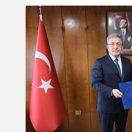
Spor
Türk
Mara