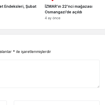
et Endeksleri, Şubat
İZMAR’ın 22’nci mağazası
Osmangazi’de açıldı
4 ay önce
 alanlar
*
ile işaretlenmişlerdir