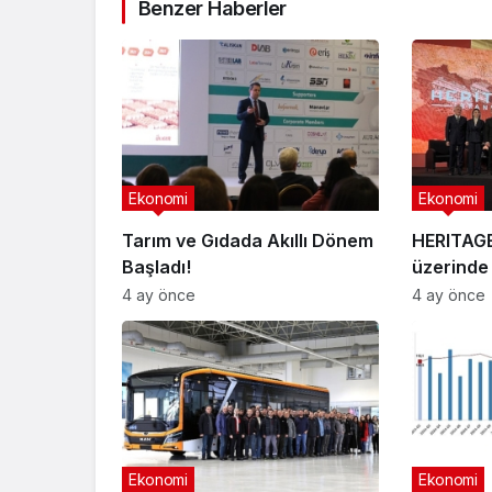
Benzer Haberler
Ekonomi
Ekonomi
Tarım ve Gıdada Akıllı Dönem
HERITAGE 
Başladı!
üzerinde 
4 ay önce
4 ay önce
Ekonomi
Ekonomi