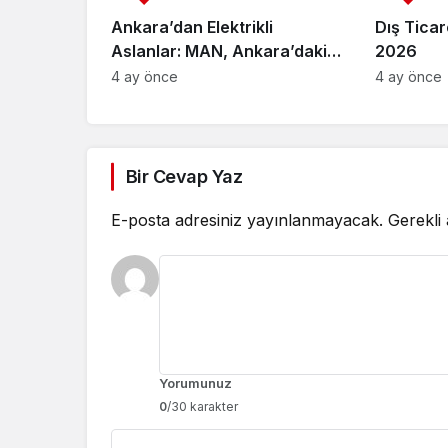
Ankara’dan Elektrikli
Dış Ticar
Aslanlar: MAN, Ankara’daki
2026
fabrikasında eBus üretimine
4 ay önce
4 ay önce
başladı
Bir Cevap Yaz
E-posta adresiniz yayınlanmayacak.
Gerekli
Yorumunuz
0
/30 karakter