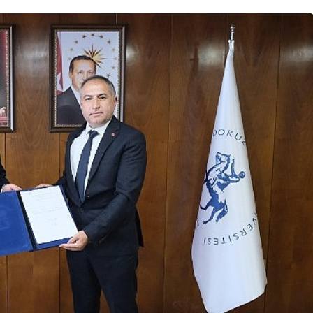
Ekonomi
iye’nin En Uzun
Tarım ve Gıdada Ak
tonu Başladı
Dönem Başladı!