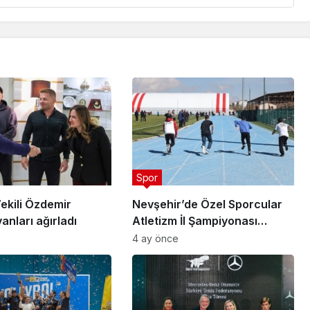
Spor
ekili Özdemir
Nevşehir’de Özel Sporcular
anları ağırladı
Atletizm İl Şampiyonası
Düzenlendi
4 ay önce