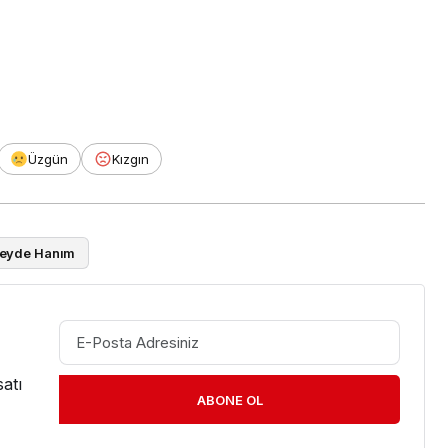
Üzgün
Kızgın
eyde Hanım
atı
ABONE OL