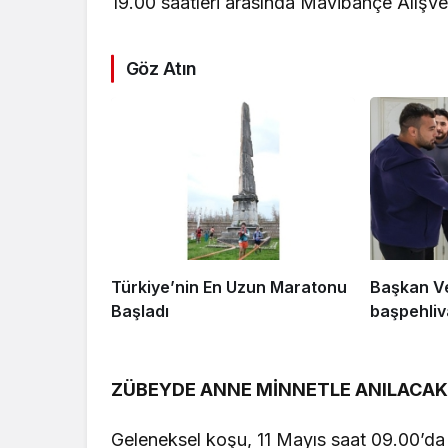
19.00 saatleri arasında Mavibahçe Alışve
Göz Atın
Türkiye’nin En Uzun Maratonu
Başkan Ve
Başladı
başpehliva
ZÜBEYDE ANNE MİNNETLE ANILACA
Geleneksel koşu, 11 Mayıs saat 09.00’d