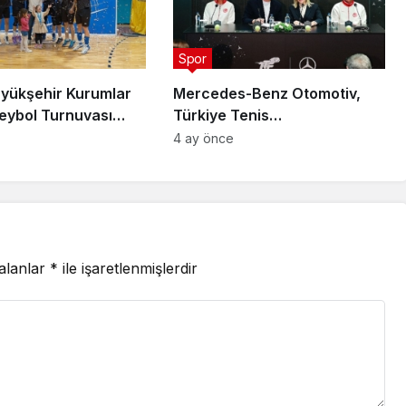
Spor
yükşehir Kurumlar
Mercedes-Benz Otomotiv,
leybol Turnuvası
Türkiye Tenis
ndı
Federasyonu’nun Ana
4 ay önce
Sponsoru Oldu
 alanlar
*
ile işaretlenmişlerdir