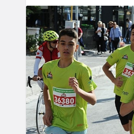
Spor
Türkiye’ni
Maratonu 