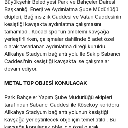
Büyükşehir Belediyesi Park ve Bahçeler Dairesi
Başkanlığı Enerji ve Aydınlatma Şube Müdürlüğü
ekipleri, Bağımsızlık Caddesi ve Vatan Caddesinin
kesiştiği kavşakta aydınlatma çalışmasını
tamamladı. Kocaelispor’un amblemi kavşağa
yerleştirilirken, çalışmalar dahilinde 5 adet özel
olarak tasarlanan aydınlatma direği kuruldu.
Alikahya Stadyum bağlantı yolu ile Sakıp Sabancı
Caddesi’nin kesiştiği kavşakta ise çalışmalar
devam ediyor.
METAL TOP OBJESİ KONULACAK
Park Bahçeler Yapım Şube Müdürlüğü ekipleri
tarafından Sabancı Caddesi ile Köseköy koridoru
Alikahya Stadyum bağlantı yolunun kesiştiği
kavşağa yerleştirilecek obje için temel atıldı. Bu
kavşağa konulacak obje için özel olarak