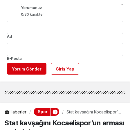
Yorumunuz
0
/30 karakter
Ad
E-Posta
Yorum Gönder
Giriş Yap
Spor
Haberler
Stat kavşağını Kocaelispor’un
arması aydınlatıyor
Stat kavşağını Kocaelispor’un arması