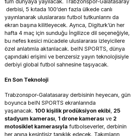
tüm dünyaya yayılacak. Trabzonspor-Galatasaray
derbisi, 5 kıtada 100’den fazla ülkede canlı
yayınlanarak uluslararası futbol tutkunlarını da
ekran başına kilitleyecek. Ayrıca, Digiturk’ün her
hafta 4 maç için sunduğu İngilizce dil seçeneğiyle,
bu nefes kesici mücadele uluslararası izleyicilere
özel anlatımla aktarılacak. beIN SPORTS, dünya
çapındaki erişimi ve benzersiz yayın teknolojisiyle
derbiyi global futbol sahnesine taşıyacak.
En Son Teknoloji
Trabzonspor-Galatasaray derbisinin heyecanı, gün
boyunca beIN SPORTS ekranlarında
yaşanacak.
100 kişilik prodüksiyon ekibi
,
25
stadyum kamerası
,
1 drone kamerası
ve
2
motosiklet kamerasıyla
futbolseverler, derbinin
her anına kesintisiz tanıklık edecek. Takımların