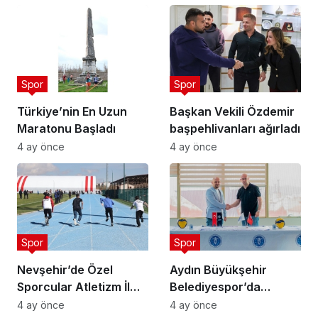
Spor
Spor
Türkiye’nin En Uzun
Başkan Vekili Özdemir
Maratonu Başladı
başpehlivanları ağırladı
4 ay önce
4 ay önce
Spor
Spor
Nevşehir’de Özel
Aydın Büyükşehir
Sporcular Atletizm İl
Belediyespor’da
Şampiyonası
Ataman Güneyligil
4 ay önce
4 ay önce