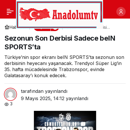
Stat kavşağını
0
Paylaş
Kocaelispor’un arması
Spor
Haberler
Sezonun Son Derbisi
Sadece beIN SPORTS’ta
Sezonun Son Derbisi Sadece beIN
aydınlatıyor
SPORTS’ta
Türkiye’nin spor ekranı beIN SPORTS’ta sezonun son
derbisinin heyecanı yaşanacak. Trendyol Süper Lig’in
35. hafta mücadelesinde Trabzonspor, evinde
Galatasaray’ı konuk edecek.
tarafından yayınlandı
9 Mayıs 2025, 14:12
yayınlandı
3