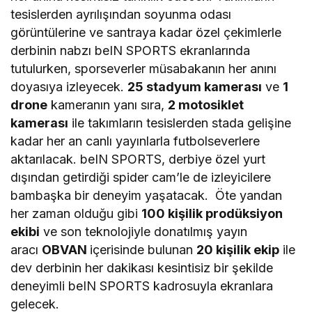
tesislerden ayrılışından soyunma odası
görüntülerine ve santraya kadar özel çekimlerle
derbinin nabzı beIN SPORTS ekranlarında
tutulurken, sporseverler müsabakanın her anını
doyasıya izleyecek.
25 stadyum kamerası
ve
1
drone
kameranın yanı sıra,
2 motosiklet
kamerası
ile takımların tesislerden stada gelişine
kadar her an canlı yayınlarla futbolseverlere
aktarılacak. beIN SPORTS, derbiye özel yurt
dışından getirdiği spider cam’le de izleyicilere
bambaşka bir deneyim yaşatacak. Öte yandan
her zaman olduğu gibi
100 kişilik prodüksiyon
ekibi
ve son teknolojiyle donatılmış yayın
aracı
OBVAN
içerisinde bulunan
20 kişilik ekip
ile
dev derbinin her dakikası kesintisiz bir şekilde
deneyimli beIN SPORTS kadrosuyla ekranlara
gelecek.