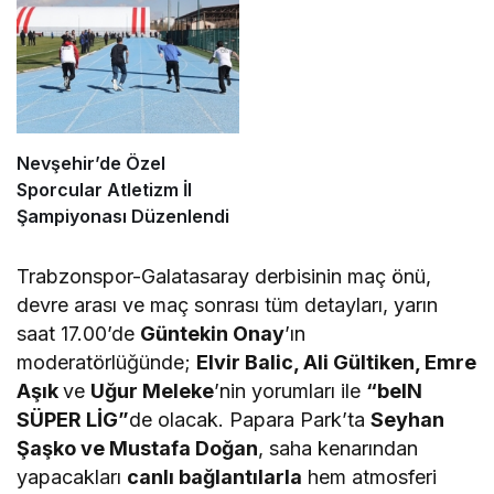
Nevşehir’de Özel
Sporcular Atletizm İl
Şampiyonası Düzenlendi
Trabzonspor-Galatasaray derbisinin maç önü,
devre arası ve maç sonrası tüm detayları, yarın
saat 17.00’de
Güntekin Onay
’ın
moderatörlüğünde;
Elvir Balic, Ali Gültiken, Emre
Aşık
ve
Uğur Meleke
’nin yorumları ile
“beIN
SÜPER LİG”
de olacak. Papara Park’ta
Seyhan
Şaşko ve Mustafa Doğan
, saha kenarından
yapacakları
canlı bağlantılarla
hem atmosferi