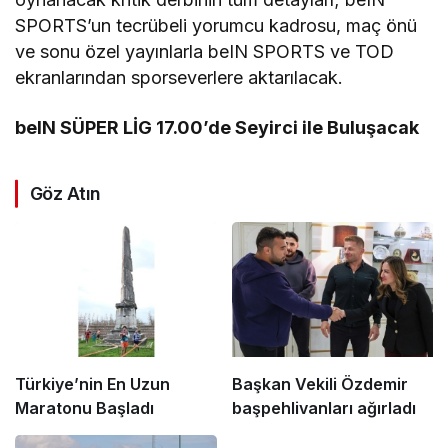
SPORTS’un tecrübeli yorumcu kadrosu, maç önü
ve sonu özel yayınlarla beIN SPORTS ve TOD
ekranlarından sporseverlere aktarılacak.
beIN SÜPER LİG 17.00’de Seyirci ile Buluşacak
Göz Atın
Türkiye’nin En Uzun
Başkan Vekili Özdemir
Maratonu Başladı
başpehlivanları ağırladı