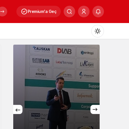
Premium'a Geç
Mod
değiştir
Gündüz Modu
Gündüz modunu seçin.
Gece Modu
Gece modunu seçin.
Kültür
Sistem Modu
Sistem modunu seçin.