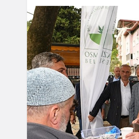
Spor
Türkiye’ni
Maratonu 