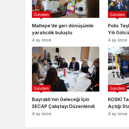
Gündem
Gündem
Maltepe’de geri dönüşümle
Polis Teşk
yaratıcılık buluştu
Yılı Gölc
Kutlandı
4 ay önce
4 ay önce
Gündem
Gündem
Bayraklı’nın Geleceği İçin
KOSKİ Ta
SECAP Çalıştayı Düzenlendi
Açtığı St
Bilgilend
4 ay önce
4 ay önce