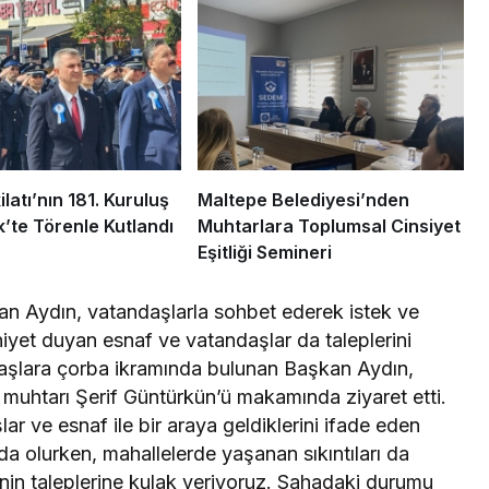
ilatı’nın 181. Kuruluş
Maltepe Belediyesi’nden
k’te Törenle Kutlandı
Muhtarlara Toplumsal Cinsiyet
Eşitliği Semineri
kan Aydın, vatandaşlarla sohbet ederek istek ve
niyet duyan esnaf ve vatandaşlar da taleplerini
andaşlara çorba ikramında bulunan Başkan Aydın,
muhtarı Şerif Güntürkün’ü makamında ziyaret etti.
ar ve esnaf ile bir araya geldiklerini ifade eden
a olurken, mahallelerde yaşanan sıkıntıları da
inin taleplerine kulak veriyoruz. Sahadaki durumu