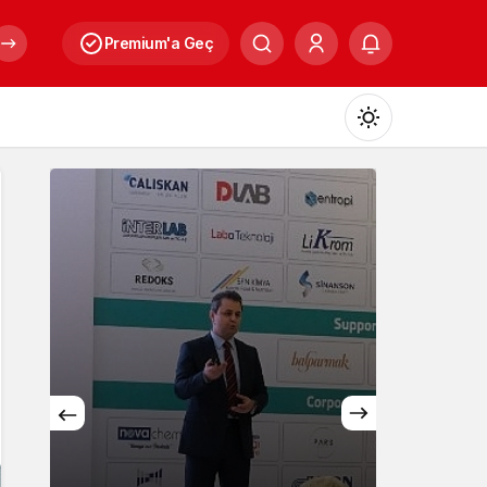
Premium'a Geç
Mod
değiştir
Gündüz Modu
Gündüz modunu seçin.
Gece Modu
Gece modunu seçin.
Sistem Modu
Sistem modunu seçin.