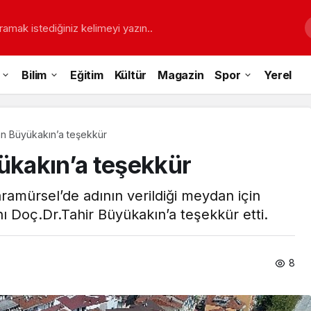
ramak istediğiniz kelimeyi yazın..
Bilim
Eğitim
Kültür
Magazin
Spor
Yerel
dan Büyükakın’a teşekkür
yükakın’a teşekkür
ramürsel’de adının verildiği meydan için
ı Doç.Dr.Tahir Büyükakın’a teşekkür etti.
8