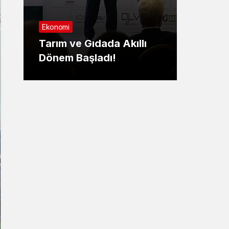
Sağlık
Ekonomi
Nilüf
Tarım ve Gıdada Akıllı
Yaşa
Dönem Başladı!
yatırıl