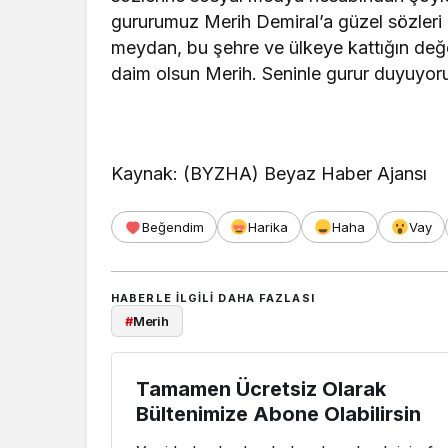
gururumuz Merih Demiral’a güzel sözleri 
meydan, bu şehre ve ülkeye kattığın değer
daim olsun Merih. Seninle gurur duyuyor
Kaynak: (BYZHA) Beyaz Haber Ajansı
Beğendim
Harika
Haha
Vay
HABERLE ILGILI DAHA FAZLASI
#
Merih
Tamamen Ücretsiz Olarak
Bültenimize Abone Olabilirsin