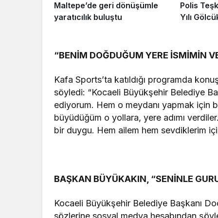
Maltepe’de geri dönüşümle
Polis Teşk
yaratıcılık buluştu
Yılı Gölcü
“BENİM DOĞDUĞUM YERE İSMİMİN VE
Kafa Sports’ta katıldığı programda konuşa
söyledi: “Kocaeli Büyükşehir Belediye B
ediyorum. Hem o meydanı yapmak için b
büyüdüğüm o yollara, yere adımı verdile
bir duygu. Hem ailem hem sevdiklerim içi
BAŞKAN BÜYÜKAKIN, “SENİNLE GUR
Kocaeli Büyükşehir Belediye Başkanı Doç
sözlerine sosyal medya hesabından şöyle k