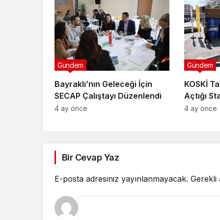
Gündem
Gündem
Bayraklı’nın Geleceği İçin
KOSKİ Ta
SECAP Çalıştayı Düzenlendi
Açtığı St
Bilgilend
4 ay önce
4 ay önce
Bir Cevap Yaz
E-posta adresiniz yayınlanmayacak.
Gerekli