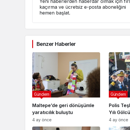
Yeni haberlerden haberdar olmak için fırs
kaçırma ve ücretsiz e-posta aboneliğini
hemen başlat.
Benzer Haberler
Gündem
Gündem
Maltepe’de geri dönüşümle
Polis Teşk
yaratıcılık buluştu
Yılı Gölc
Kutlandı
4 ay önce
4 ay önce