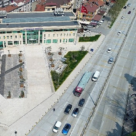
Spor
Türkiye’nin En Uzun
Maratonu Başladı