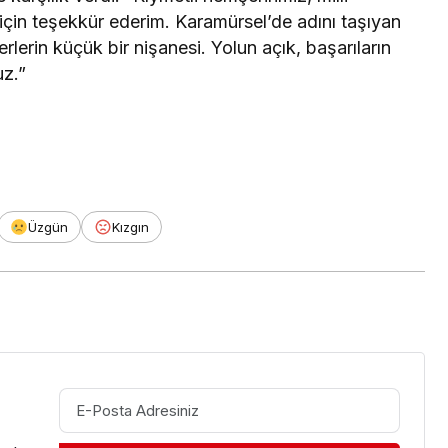
için teşekkür ederim. Karamürsel’de adını taşıyan
lerin küçük bir nişanesi. Yolun açık, başarıların
uz.”
Üzgün
Kızgın