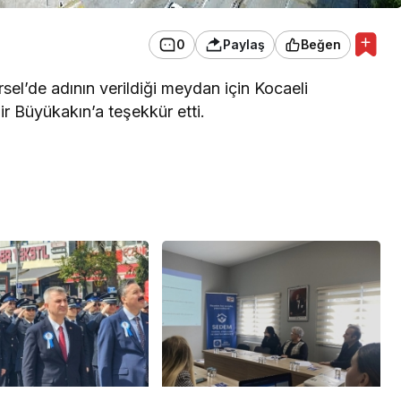
0
Paylaş
Beğen
el’de adının verildiği meydan için Kocaeli
r Büyükakın’a teşekkür etti.