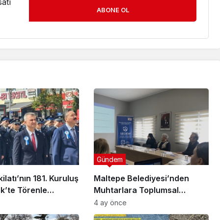
atı
ABONE OL
Gündem
ilatı’nın 181. Kuruluş
Maltepe Belediyesi’nden
ük’te Törenle
Muhtarlara Toplumsal
Cinsiyet Eşitliği Semineri
4 ay önce