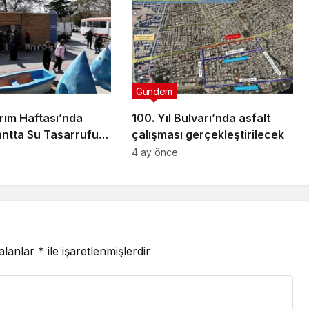
Gündem
rım Haftası’nda
100. Yıl Bulvarı’nda asfalt
antta Su Tasarrufu
çalışması gerçekleştirilecek
irmesi Yapıyor
4 ay önce
 alanlar
*
ile işaretlenmişlerdir