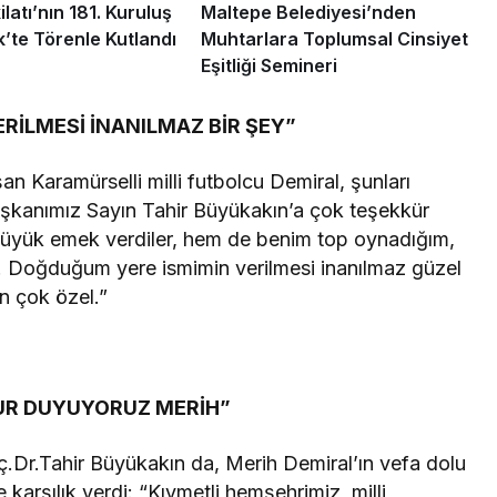
ilatı’nın 181. Kuruluş
Maltepe Belediyesi’nden
k’te Törenle Kutlandı
Muhtarlara Toplumsal Cinsiyet
Eşitliği Semineri
RİLMESİ İNANILMAZ BİR ŞEY”
n Karamürselli milli futbolcu Demiral, şunları
aşkanımız Sayın Tahir Büyükakın’a çok teşekkür
üyük emek verdiler, hem de benim top oynadığım,
r. Doğduğum yere ismimin verilmesi inanılmaz güzel
n çok özel.”
UR DUYUYORUZ MERİH”
.Dr.Tahir Büyükakın da, Merih Demiral’ın vefa dolu
arşılık verdi: “Kıymetli hemşehrimiz, milli