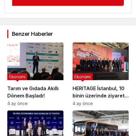
Benzer Haberler
Ekonomi
Ekonomi
Tarım ve Gıdada Akıllı
HERITAGE İstanbul, 10
Dönem Başladı!
binin üzerinde ziyaretçi
ağırladı
4 ay önce
4 ay önce