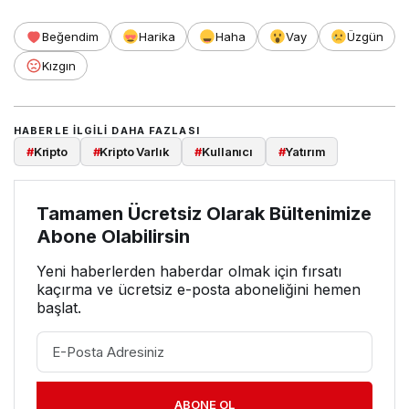
Beğendim
Harika
Haha
Vay
Üzgün
Kızgın
HABERLE ILGILI DAHA FAZLASI
#
Kripto
#
Kripto Varlık
#
Kullanıcı
#
Yatırım
Tamamen Ücretsiz Olarak Bültenimize
Abone Olabilirsin
Yeni haberlerden haberdar olmak için fırsatı
kaçırma ve ücretsiz e-posta aboneliğini hemen
başlat.
ABONE OL