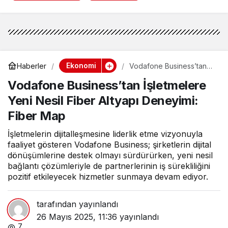
Ekonomi
Haberler
Vodafone Business’tan
İşletmelere Yeni Nesil
Vodafone Business’tan İşletmelere
Fiber Altyapı Deneyimi:
Fiber Map
Yeni Nesil Fiber Altyapı Deneyimi:
Fiber Map
İşletmelerin dijitalleşmesine liderlik etme vizyonuyla
faaliyet gösteren Vodafone Business; şirketlerin dijital
dönüşümlerine destek olmayı sürdürürken, yeni nesil
bağlantı çözümleriyle de partnerlerinin iş sürekliliğini
pozitif etkileyecek hizmetler sunmaya devam ediyor.
tarafından yayınlandı
26 Mayıs 2025, 11:36
yayınlandı
7