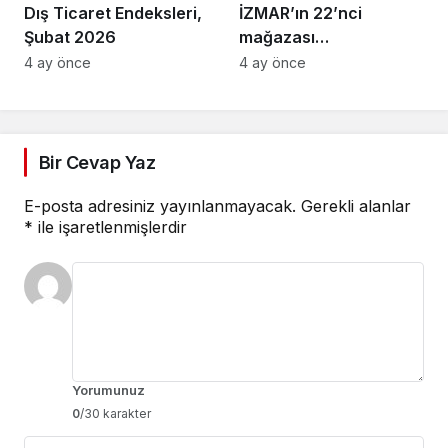
Dış Ticaret Endeksleri,
İZMAR’ın 22’nci
Şubat 2026
mağazası
Osmangazi’de açıldı
4 ay önce
4 ay önce
Bir Cevap Yaz
E-posta adresiniz yayınlanmayacak.
Gerekli alanlar
*
ile işaretlenmişlerdir
Yorumunuz
0
/30 karakter