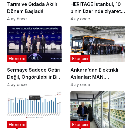
Tarım ve Gıdada Akıllı
HERITAGE İstanbul, 10
Dönem Başladı!
binin üzerinde ziyaretçi
ağırladı
4 ay önce
4 ay önce
Ekonomi
Ekonomi
Sermaye Sadece Getiri
Ankara’dan Elektrikli
Değil, Öngörülebilir Bir
Aslanlar: MAN,
Ortam Arıyor
Ankara’daki
4 ay önce
4 ay önce
fabrikasında eBus
üretimine başladı
Ekonomi
Ekonomi