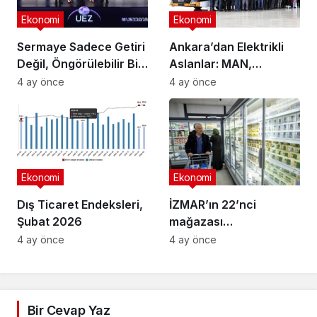
Ekonomi
Ekonomi
Sermaye Sadece Getiri
Ankara’dan Elektrikli
Değil, Öngörülebilir Bir
Aslanlar: MAN,
Ortam Arıyor
Ankara’daki
4 ay önce
4 ay önce
fabrikasında eBus
üretimine başladı
Ekonomi
Ekonomi
Dış Ticaret Endeksleri,
İZMAR’ın 22’nci
Şubat 2026
mağazası
Osmangazi’de açıldı
4 ay önce
4 ay önce
Bir Cevap Yaz