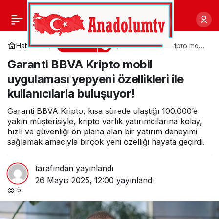
Vodafone Business’tan
0
Paylaş
İşletmelere Yeni Nesil
Ekonomi
Haberler
Garanti BBVA Kripto mobil
uygulaması yepyeni
Garanti BBVA Kripto mobil
özellikleri ile kullanıcılarla
Fiber Altyapı Deneyimi:
buluşuyor!
uygulaması yepyeni özellikleri ile
kullanıcılarla buluşuyor!
Fiber Map
Garanti BBVA Kripto, kısa sürede ulaştığı 100.000’e
yakın müşterisiyle, kripto varlık yatırımcılarına kolay,
hızlı ve güvenliği ön plana alan bir yatırım deneyimi
sağlamak amacıyla birçok yeni özelliği hayata geçirdi.
tarafından yayınlandı
26 Mayıs 2025, 12:00
yayınlandı
5