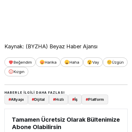
Kaynak: (BYZHA) Beyaz Haber Ajansı
Beğendim
Harika
Haha
Vay
Üzgün
Kızgın
HABERLE ILGILI DAHA FAZLASI
#
Altyapı
#
Dijital
#
Hızlı
#
İş
#
Platform
Tamamen Ücretsiz Olarak Bültenimize
Abone Olabilirsin