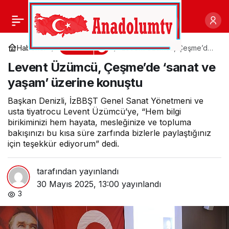
ASEV Öğrencilerinden
0
Paylaş
Muhteşem Kapanış
Kültür
Haberler
Levent Üzümcü, Çeşme’de
‘sanat ve yaşam’ üzerine
Levent Üzümcü, Çeşme’de ‘sanat ve
konuştu
yaşam’ üzerine konuştu
Başkan Denizli, İzBBŞT Genel Sanat Yönetmeni ve
usta tiyatrocu Levent Üzümcü’ye, “Hem bilgi
birikiminizi hem hayata, mesleğinize ve topluma
bakışınızı bu kısa süre zarfında bizlerle paylaştığınız
için teşekkür ediyorum” dedi.
tarafından yayınlandı
30 Mayıs 2025, 13:00
yayınlandı
3