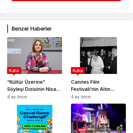
Benzer Haberler
Kültür
Kültür
“Kültür Üzerine”
Cannes Film
Söyleşi Dizisinin Nisan
Festivali’nin Altın
Ayı Konuğu Doç. Dr.
Çağını Mercek Altına
4 ay önce
4 ay önce
Gökçe Dervişoğlu
Alıyor
Okandan Oldu!