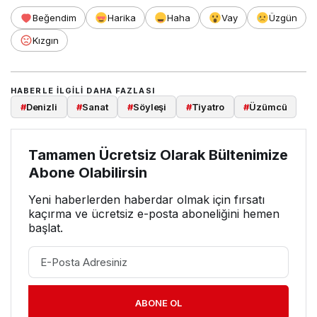
Beğendim
Harika
Haha
Vay
Üzgün
Kızgın
HABERLE ILGILI DAHA FAZLASI
#
Denizli
#
Sanat
#
Söyleşi
#
Tiyatro
#
Üzümcü
Tamamen Ücretsiz Olarak Bültenimize
Abone Olabilirsin
Yeni haberlerden haberdar olmak için fırsatı
kaçırma ve ücretsiz e-posta aboneliğini hemen
başlat.
ABONE OL