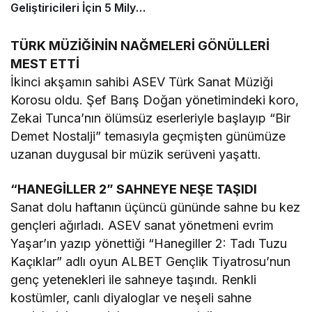
Geliştiricileri İçin 5 Milyon
Dolarlık Küresel Oyun
Yarışmasını Başlattı
TÜRK MÜZİĞİNİN NAĞMELERİ GÖNÜLLERİ
MEST ETTİ
İkinci akşamın sahibi ASEV Türk Sanat Müziği
Korosu oldu. Şef Barış Doğan yönetimindeki koro,
Zekai Tunca’nın ölümsüz eserleriyle başlayıp “Bir
Demet Nostalji” temasıyla geçmişten günümüze
uzanan duygusal bir müzik serüveni yaşattı.
“HANEGİLLER 2” SAHNEYE NEŞE TAŞIDI
Sanat dolu haftanın üçüncü gününde sahne bu kez
gençleri ağırladı. ASEV sanat yönetmeni evrim
Yaşar’ın yazıp yönettiği “Hanegiller 2: Tadı Tuzu
Kaçıklar” adlı oyun ALBET Gençlik Tiyatrosu’nun
genç yetenekleri ile sahneye taşındı. Renkli
kostümler, canlı diyaloglar ve neşeli sahne