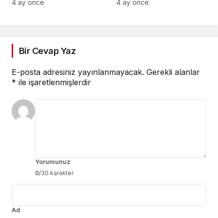
efsanevi vizyonu
4 ay önce
4 ay önce
birleşiyor
Bir Cevap Yaz
E-posta adresiniz yayınlanmayacak.
Gerekli alanlar
*
ile işaretlenmişlerdir
Yorumunuz
0
/30 karakter
Ad