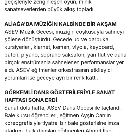
geçişleriyle zenginleşen oyun, minik
sanatseverlerden büyük alkış topladı.
ALİAĞA’DA MÜZİĞİN KALBİNDE BİR AKŞAM
ASEV Müzik Gecesi, müziğin coşkusuyla sahneyi
şölene dönüştürdü. Gecede ud ve darbuka
kursiyerleri, klarnet, keman, viyola, keyboard,
bateri, piyano, soprano saksafon, yan flüt ve daha
birçok enstrümanla sahnelenen performanslar yer
aldı. ASEV eğitmenler orkestrasının etkileyici
yorumları ise geceye ayrı bir renk kattı.
GÖRKEMLİ DANS GÖSTERİLERİYLE SANAT
HAFTASI SONA ERDİ
Sanat dolu hafta, ASEV Dans Gecesi ile taçlandı.
Bale kursu öğrencileri, eğitmen Ayşin Can’ın
koreografisiyle tiyatral bir bale gösterisine imza
atarken, halk dansları eğitmenleri Ahmet İlker