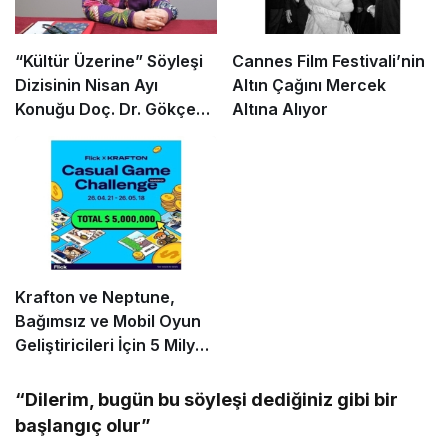
“Kültür Üzerine” Söyleşi
Cannes Film Festivali’nin
Dizisinin Nisan Ayı
Altın Çağını Mercek
Konuğu Doç. Dr. Gökçe
Altına Alıyor
Dervişoğlu Okandan
Oldu!
Krafton ve Neptune,
Bağımsız ve Mobil Oyun
Geliştiricileri İçin 5 Milyon
Dolarlık Küresel Oyun
Yarışmasını Başlattı
“Dilerim, bugün bu söyleşi dediğiniz gibi bir
başlangıç olur”