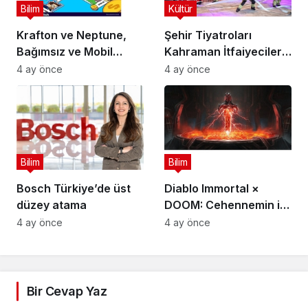
Bilim
Kültür
Krafton ve Neptune,
Şehir Tiyatroları
Bağımsız ve Mobil
Kahraman İtfaiyecilerin
Oyun Geliştiricileri İçin
Hikayesini “İtfaiyecinin
4 ay önce
4 ay önce
5 Milyon Dolarlık
Sırrı” Oyunuyla
Küresel Oyun
Anlatıyor
Yarışmasını Başlattı
Bilim
Bilim
Bosch Türkiye’de üst
Diablo Immortal ×
düzey atama
DOOM: Cehennemin iki
efsanevi vizyonu
4 ay önce
4 ay önce
birleşiyor
Bir Cevap Yaz