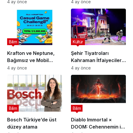
Ayı Konuğu Doç. Dr.
Çağını Mercek Altına
4 ay önce
4 ay önce
Gökçe Dervişoğlu
Alıyor
Okandan Oldu!
Bilim
Kültür
Krafton ve Neptune,
Şehir Tiyatroları
Bağımsız ve Mobil
Kahraman İtfaiyecilerin
Oyun Geliştiricileri İçin
Hikayesini “İtfaiyecinin
4 ay önce
4 ay önce
5 Milyon Dolarlık
Sırrı” Oyunuyla
Küresel Oyun
Anlatıyor
Yarışmasını Başlattı
Bilim
Bilim
Bosch Türkiye’de üst
Diablo Immortal ×
düzey atama
DOOM: Cehennemin iki