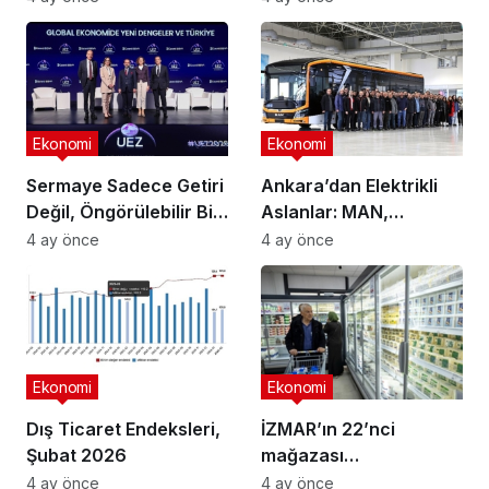
Ekonomi
Ekonomi
Sermaye Sadece Getiri
Ankara’dan Elektrikli
Değil, Öngörülebilir Bir
Aslanlar: MAN,
Ortam Arıyor
Ankara’daki
4 ay önce
4 ay önce
fabrikasında eBus
üretimine başladı
Ekonomi
Ekonomi
Dış Ticaret Endeksleri,
İZMAR’ın 22’nci
Şubat 2026
mağazası
Osmangazi’de açıldı
4 ay önce
4 ay önce