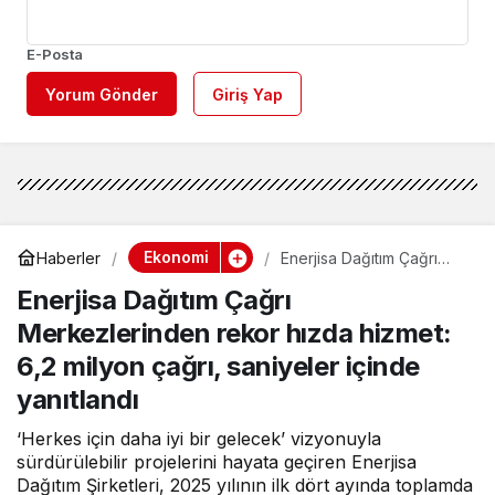
E-Posta
Yorum Gönder
Giriş Yap
Ekonomi
Haberler
Enerjisa Dağıtım Çağrı
Merkezlerinden rekor
Enerjisa Dağıtım Çağrı
hızda hizmet: 6,2 milyon
çağrı, saniyeler içinde
Merkezlerinden rekor hızda hizmet:
yanıtlandı
6,2 milyon çağrı, saniyeler içinde
yanıtlandı
‘Herkes için daha iyi bir gelecek’ vizyonuyla
sürdürülebilir projelerini hayata geçiren Enerjisa
Dağıtım Şirketleri, 2025 yılının ilk dört ayında toplamda