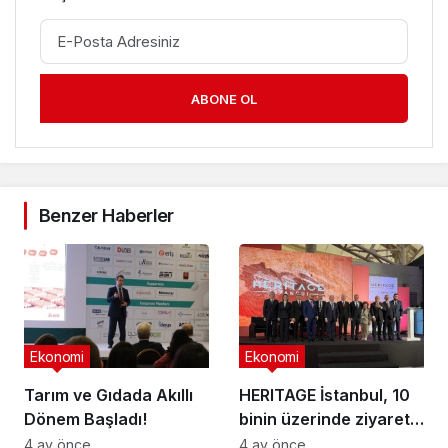
ABONE OL
Benzer Haberler
Ekonomi
Ekonomi
Tarım ve Gıdada Akıllı
HERITAGE İstanbul, 10
Dönem Başladı!
binin üzerinde ziyaretçi
ağırladı
4 ay önce
4 ay önce