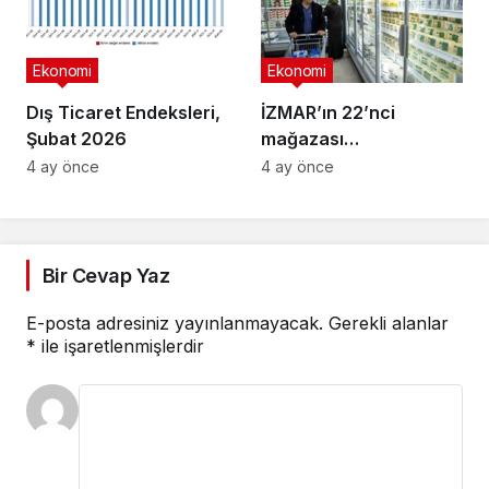
Ekonomi
Ekonomi
Dış Ticaret Endeksleri,
İZMAR’ın 22’nci
Şubat 2026
mağazası
Osmangazi’de açıldı
4 ay önce
4 ay önce
Bir Cevap Yaz
E-posta adresiniz yayınlanmayacak.
Gerekli alanlar
*
ile işaretlenmişlerdir