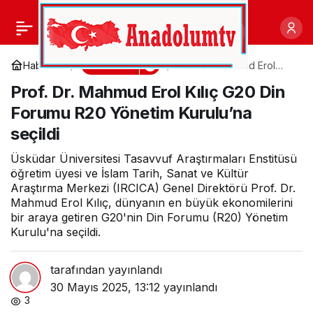
Enerjisa Dağıtım Çağrı
0
Paylaş
Merkezlerinden rekor
Ekonomi
Haberler
Prof. Dr. Mahmud Erol
Kılıç G20 Din Forumu R20
Prof. Dr. Mahmud Erol Kılıç G20 Din
Yönetim Kurulu’na seçildi
hızda hizmet: 6,2 milyon
Forumu R20 Yönetim Kurulu’na
seçildi
çağrı, saniyeler içinde
Üsküdar Üniversitesi Tasavvuf Araştırmaları Enstitüsü
yanıtlandı
öğretim üyesi ve İslam Tarih, Sanat ve Kültür
Araştırma Merkezi (IRCICA) Genel Direktörü Prof. Dr.
Mahmud Erol Kılıç, dünyanın en büyük ekonomilerini
bir araya getiren G20'nin Din Forumu (R20) Yönetim
Kurulu'na seçildi.
tarafından yayınlandı
30 Mayıs 2025, 13:12
yayınlandı
3