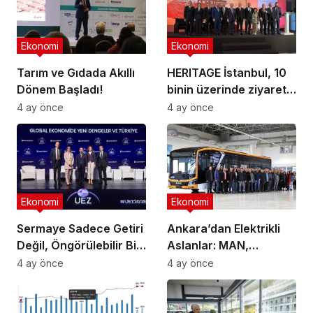
Ekonomi
Ekonomi
Tarım ve Gıdada Akıllı
HERITAGE İstanbul, 10
Dönem Başladı!
binin üzerinde ziyaretçi
ağırladı
4 ay önce
4 ay önce
Ekonomi
Ekonomi
Sermaye Sadece Getiri
Ankara’dan Elektrikli
Değil, Öngörülebilir Bir
Aslanlar: MAN,
Ortam Arıyor
Ankara’daki
4 ay önce
4 ay önce
fabrikasında eBus
üretimine başladı