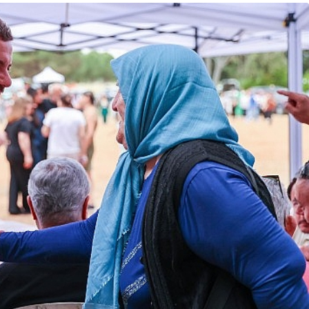
Spor
Türkiye’nin En Uzun
Maratonu Başladı