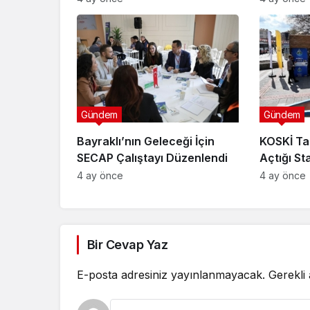
Gündem
Gündem
Bayraklı’nın Geleceği İçin
KOSKİ Ta
SECAP Çalıştayı Düzenlendi
Açtığı St
Bilgilend
4 ay önce
4 ay önce
Bir Cevap Yaz
E-posta adresiniz yayınlanmayacak.
Gerekli