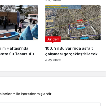
Gündem
rım Haftası’nda
100. Yıl Bulvarı’nda asfalt
antta Su Tasarrufu
çalışması gerçekleştirilecek
irmesi Yapıyor
4 ay önce
 alanlar
*
ile işaretlenmişlerdir