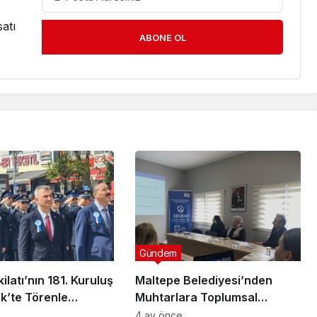
atı
ABONE OL
Gündem
ilatı’nın 181. Kuruluş
Maltepe Belediyesi’nden
ük’te Törenle
Muhtarlara Toplumsal
Cinsiyet Eşitliği Semineri
4 ay önce