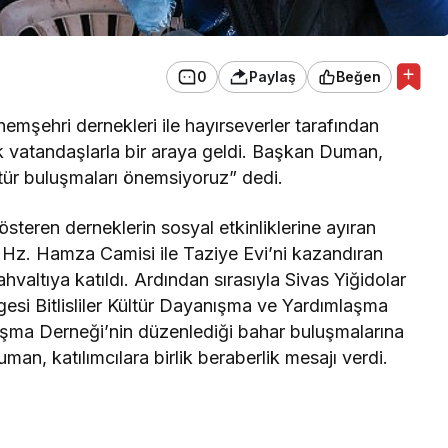
0
Paylaş
Beğen
şehri dernekleri ile hayırseverler tarafından
k vatandaşlarla bir araya geldi. Başkan Duman,
 tür buluşmaları önemsiyoruz” dedi.
steren derneklerin sosyal etkinliklerine ayıran
 Hz. Hamza Camisi ile Taziye Evi’ni kazandıran
ahvaltıya katıldı. Ardından sırasıyla Sivas Yiğidolar
gesi Bitlisliler Kültür Dayanışma ve Yardımlaşma
ışma Derneği’nin düzenlediği bahar buluşmalarına
n, katılımcılara birlik beraberlik mesajı verdi.