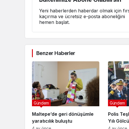
Yeni haberlerden haberdar olmak için fırs
kaçırma ve ücretsiz e-posta aboneliğini
hemen başlat.
Benzer Haberler
Gündem
Gündem
Maltepe’de geri dönüşümle
Polis Teşk
yaratıcılık buluştu
Yılı Gölc
Kutlandı
4 ay önce
4 ay önce