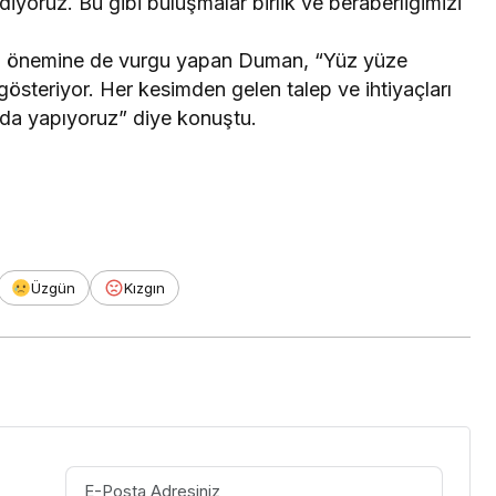
ediyoruz. Bu gibi buluşmalar birlik ve beraberliğimizi
min önemine de vurgu yapan Duman, “Yüz yüze
gösteriyor. Her kesimden gelen talep ve ihtiyaçları
uda yapıyoruz” diye konuştu.
Üzgün
Kızgın