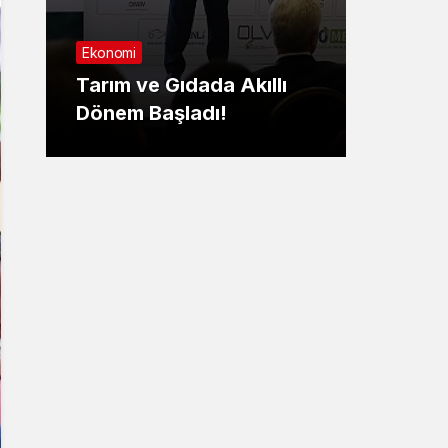
Sağlık
Ekonomi
Nilüf
Tarım ve Gıdada Akıllı
Yaşa
Dönem Başladı!
yatırıl