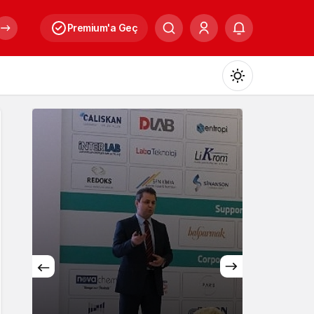
Premium'a Geç
Mod
değiştir
Gündüz Modu
Gündüz modunu seçin.
Gece Modu
Gece modunu seçin.
Sistem Modu
Sistem modunu seçin.