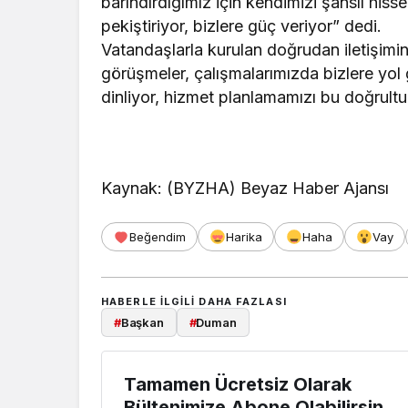
barındırdığımız için kendimizi şanslı hiss
pekiştiriyor, bizlere güç veriyor” dedi.
Vatandaşlarla kurulan doğrudan iletişi
görüşmeler, çalışmalarımızda bizlere yol 
dinliyor, hizmet planlamamızı bu doğrult
Kaynak: (BYZHA) Beyaz Haber Ajansı
Beğendim
Harika
Haha
Vay
HABERLE ILGILI DAHA FAZLASI
#
Başkan
#
Duman
Tamamen Ücretsiz Olarak
Bültenimize Abone Olabilirsin