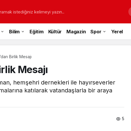
ramak istediğiniz kelimeyi yazın..
Bilim
Eğitim
Kültür
Magazin
Spor
Yerel
an Birlik Mesajı
lik Mesajı
n, hemşehri dernekleri ile hayırseverler
larına katılarak vatandaşlarla bir araya
5