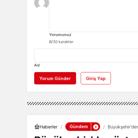
Yorumunuz
0
/30 karakter
Ad
Yorum Gönder
Giriş Yap
Gündem
Haberler
Büyükşehir’den