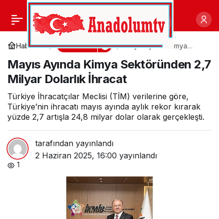
Deri ihracatçılarından
0
Paylaş
vatandaşlara çağrı;
Ekonomi
Haberler
Mayıs Ayında Kimya
Sektöründen 2,7 Milyar
Mayıs Ayında Kimya Sektöründen 2,7
Dolarlık İhracat
“Kurbanınızın eti kadar,
Milyar Dolarlık İhracat
derisine de sahip çıkın”
Türkiye İhracatçılar Meclisi (TİM) verilerine göre,
Türkiye’nin ihracatı mayıs ayında aylık rekor kırarak
yüzde 2,7 artışla 24,8 milyar dolar olarak gerçekleşti.
tarafından yayınlandı
2 Haziran 2025, 16:00
yayınlandı
1