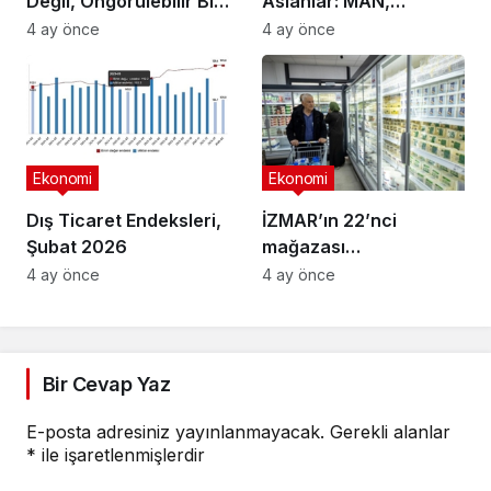
Değil, Öngörülebilir Bir
Aslanlar: MAN,
Ortam Arıyor
Ankara’daki
4 ay önce
4 ay önce
fabrikasında eBus
üretimine başladı
Ekonomi
Ekonomi
Dış Ticaret Endeksleri,
İZMAR’ın 22’nci
Şubat 2026
mağazası
Osmangazi’de açıldı
4 ay önce
4 ay önce
Bir Cevap Yaz
E-posta adresiniz yayınlanmayacak.
Gerekli alanlar
*
ile işaretlenmişlerdir