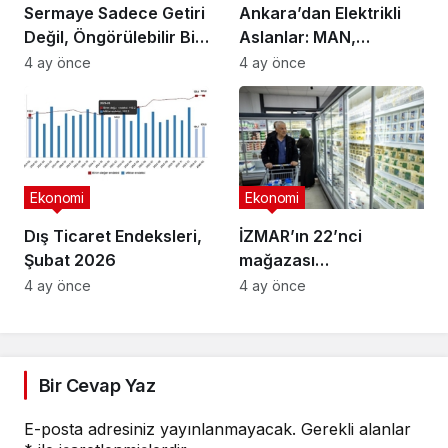
Sermaye Sadece Getiri
Ankara’dan Elektrikli
Değil, Öngörülebilir Bir
Aslanlar: MAN,
Ortam Arıyor
Ankara’daki
4 ay önce
4 ay önce
fabrikasında eBus
üretimine başladı
Ekonomi
Ekonomi
Dış Ticaret Endeksleri,
İZMAR’ın 22’nci
Şubat 2026
mağazası
Osmangazi’de açıldı
4 ay önce
4 ay önce
Bir Cevap Yaz
E-posta adresiniz yayınlanmayacak.
Gerekli alanlar