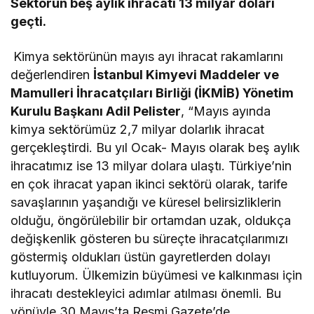
Sektörün beş aylık ihracatı 13 milyar doları
geçti.
Kimya sektörünün mayıs ayı ihracat rakamlarını
değerlendiren
İstanbul Kimyevi Maddeler ve
Mamulleri İhracatçıları Birliği (İKMİB) Yönetim
Kurulu Başkanı Adil Pelister
, “Mayıs ayında
kimya sektörümüz 2,7 milyar dolarlık ihracat
gerçekleştirdi. Bu yıl Ocak- Mayıs olarak beş aylık
ihracatımız ise 13 milyar dolara ulaştı. Türkiye’nin
en çok ihracat yapan ikinci sektörü olarak, tarife
savaşlarının yaşandığı ve küresel belirsizliklerin
olduğu, öngörülebilir bir ortamdan uzak, oldukça
değişkenlik gösteren bu süreçte ihracatçılarımızı
göstermiş oldukları üstün gayretlerden dolayı
kutluyorum. Ülkemizin büyümesi ve kalkınması için
ihracatı destekleyici adımlar atılması önemli. Bu
yönüyle 30 Mayıs’ta Resmi Gazete’de