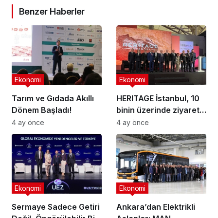
Benzer Haberler
Ekonomi
Ekonomi
Tarım ve Gıdada Akıllı
HERITAGE İstanbul, 10
Dönem Başladı!
binin üzerinde ziyaretçi
ağırladı
4 ay önce
4 ay önce
Ekonomi
Ekonomi
Sermaye Sadece Getiri
Ankara’dan Elektrikli