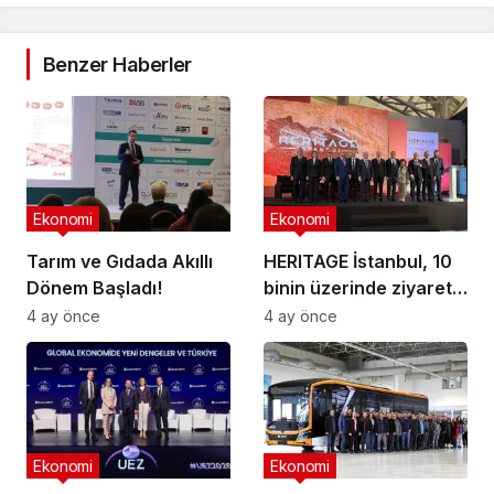
Benzer Haberler
Ekonomi
Ekonomi
Tarım ve Gıdada Akıllı
HERITAGE İstanbul, 10
Dönem Başladı!
binin üzerinde ziyaretçi
ağırladı
4 ay önce
4 ay önce
Ekonomi
Ekonomi