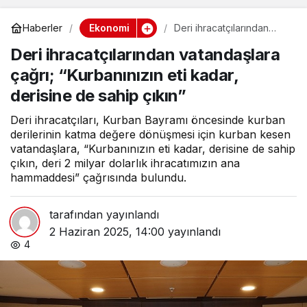
Ekonomi
Haberler
Deri ihracatçılarından
vatandaşlara çağrı;
Deri ihracatçılarından vatandaşlara
“Kurbanınızın eti kadar,
derisine de sahip çıkın”
çağrı; “Kurbanınızın eti kadar,
derisine de sahip çıkın”
Deri ihracatçıları, Kurban Bayramı öncesinde kurban
derilerinin katma değere dönüşmesi için kurban kesen
vatandaşlara, “Kurbanınızın eti kadar, derisine de sahip
çıkın, deri 2 milyar dolarlık ihracatımızın ana
hammaddesi” çağrısında bulundu.
tarafından yayınlandı
2 Haziran 2025, 14:00
yayınlandı
4