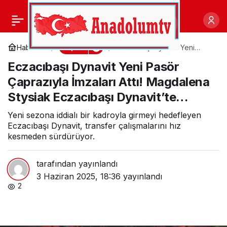
İzmir Taekwondo
0
Paylaş
Müsabakalarında
Spor
Haberler
Eczacıbaşı Dynavit Yeni
Pasör Çaprazıyla İmzaları Attı!
Eczacıbaşı Dynavit Yeni Pasör
Magdalena Stysiak
Aliağa’dan 20 Madalya
Eczacıbaşı Dynavit’te…
Çaprazıyla İmzaları Attı! Magdalena
Stysiak Eczacıbaşı Dynavit’te…
Sevinci
Yeni sezona iddialı bir kadroyla girmeyi hedefleyen
Eczacıbaşı Dynavit, transfer çalışmalarını hız
kesmeden sürdürüyor.
tarafından yayınlandı
3 Haziran 2025, 18:36
yayınlandı
2