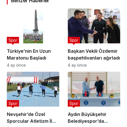
Benzer Haberler
Spor
Spor
Türkiye’nin En Uzun
Başkan Vekili Özdemir
Maratonu Başladı
başpehlivanları ağırladı
4 ay önce
4 ay önce
Spor
Spor
Nevşehir’de Özel
Aydın Büyükşehir
Sporcular Atletizm İl
Belediyespor’da