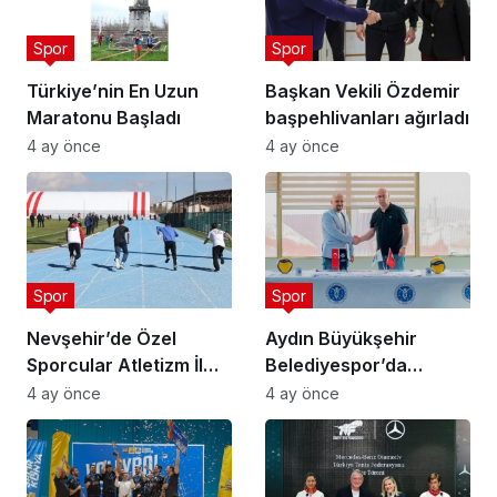
Spor
Spor
Türkiye’nin En Uzun
Başkan Vekili Özdemir
Maratonu Başladı
başpehlivanları ağırladı
4 ay önce
4 ay önce
Spor
Spor
Nevşehir’de Özel
Aydın Büyükşehir
Sporcular Atletizm İl
Belediyespor’da
Şampiyonası
Ataman Güneyligil
4 ay önce
4 ay önce
Düzenlendi
Dönemi