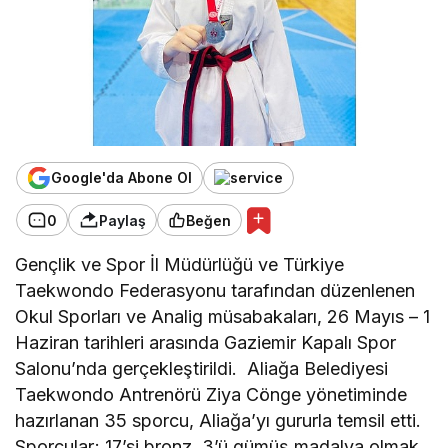
Google'da Abone Ol
0
Paylaş
Beğen
Gençlik ve Spor İl Müdürlüğü ve Türkiye
Taekwondo Federasyonu tarafından düzenlenen
Okul Sporları ve Analig müsabakaları, 26 Mayıs – 1
Haziran tarihleri arasında Gaziemir Kapalı Spor
Salonu’nda gerçekleştirildi. Aliağa Belediyesi
Taekwondo Antrenörü Ziya Cönge yönetiminde
hazırlanan 35 sporcu, Aliağa’yı gururla temsil etti.
Sporcular; 17’si bronz, 3’ü gümüş madalya olmak