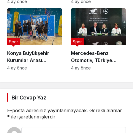
Şampiyonası
Ataman Güneyligil
4 ay önce
4 ay önce
Düzenlendi
Dönemi
Spor
Spor
Konya Büyükşehir
Mercedes-Benz
Kurumlar Arası
Otomotiv, Türkiye
Voleybol Turnuvası
Tenis Federasyonu’nun
4 ay önce
4 ay önce
Tamamlandı
Ana Sponsoru Oldu
Bir Cevap Yaz
E-posta adresiniz yayınlanmayacak.
Gerekli alanlar
*
ile işaretlenmişlerdir