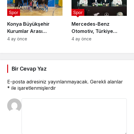
Spor
Spor
Konya Büyükşehir
Mercedes-Benz
Kurumlar Arası
Otomotiv, Türkiye
Voleybol Turnuvası
Tenis Federasyonu’nun
4 ay önce
4 ay önce
Tamamlandı
Ana Sponsoru Oldu
Bir Cevap Yaz
E-posta adresiniz yayınlanmayacak.
Gerekli alanlar
*
ile işaretlenmişlerdir