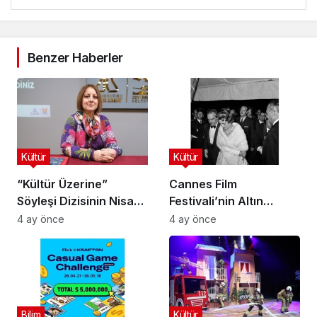
Benzer Haberler
Kültür
Kültür
“Kültür Üzerine”
Cannes Film
Söyleşi Dizisinin Nisan
Festivali’nin Altın
Ayı Konuğu Doç. Dr.
Çağını Mercek Altına
4 ay önce
4 ay önce
Gökçe Dervişoğlu
Alıyor
Okandan Oldu!
Bilim
Kültür