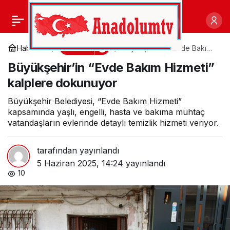
Karşıyaka’nın tesisleri
0
Paylaş
Kurban Bayramı’nda da
Kültür
Haberler
Büyükşehir’in “Evde Bakım
Hizmeti” kalplere
Büyükşehir’in “Evde Bakım Hizmeti”
dokunuyor
hizmette
kalplere dokunuyor
Büyükşehir Belediyesi, “Evde Bakım Hizmeti”
kapsamında yaşlı, engelli, hasta ve bakıma muhtaç
vatandaşların evlerinde detaylı temizlik hizmeti veriyor.
tarafından yayınlandı
5 Haziran 2025, 14:24
yayınlandı
10