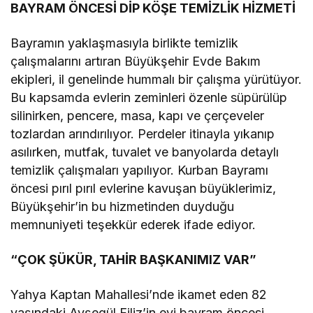
BAYRAM ÖNCESİ DİP KÖŞE TEMİZLİK HİZMETİ
Bayramın yaklaşmasıyla birlikte temizlik
çalışmalarını artıran Büyükşehir Evde Bakım
ekipleri, il genelinde hummalı bir çalışma yürütüyor.
Bu kapsamda evlerin zeminleri özenle süpürülüp
silinirken, pencere, masa, kapı ve çerçeveler
tozlardan arındırılıyor. Perdeler itinayla yıkanıp
asılırken, mutfak, tuvalet ve banyolarda detaylı
temizlik çalışmaları yapılıyor. Kurban Bayramı
öncesi pırıl pırıl evlerine kavuşan büyüklerimiz,
Büyükşehir’in bu hizmetinden duyduğu
memnuniyeti teşekkür ederek ifade ediyor.
“ÇOK ŞÜKÜR, TAHİR BAŞKANIMIZ VAR”
Yahya Kaptan Mahallesi’nde ikamet eden 82
yaşındaki Ayşegül Filiz’in evi bayram öncesi