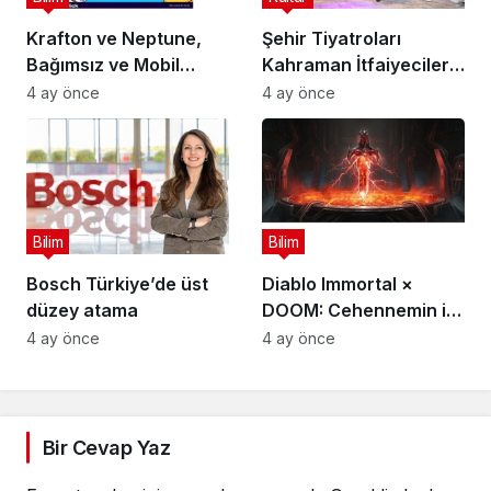
Krafton ve Neptune,
Şehir Tiyatroları
Bağımsız ve Mobil
Kahraman İtfaiyecilerin
Oyun Geliştiricileri İçin
Hikayesini “İtfaiyecinin
4 ay önce
4 ay önce
5 Milyon Dolarlık
Sırrı” Oyunuyla
Küresel Oyun
Anlatıyor
Yarışmasını Başlattı
Bilim
Bilim
Bosch Türkiye’de üst
Diablo Immortal ×
düzey atama
DOOM: Cehennemin iki
efsanevi vizyonu
4 ay önce
4 ay önce
birleşiyor
Bir Cevap Yaz