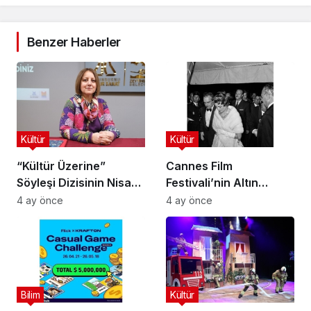
Benzer Haberler
Kültür
Kültür
“Kültür Üzerine”
Cannes Film
Söyleşi Dizisinin Nisan
Festivali’nin Altın
Ayı Konuğu Doç. Dr.
Çağını Mercek Altına
4 ay önce
4 ay önce
Gökçe Dervişoğlu
Alıyor
Okandan Oldu!
Bilim
Kültür