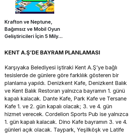
Krafton ve Neptune,
Bağımsız ve Mobil Oyun
Geliştiricileri İçin 5 Milyon
Dolarlık Küresel Oyun
Yarışmasını Başlattı
KENT A.Ş’DE BAYRAM PLANLAMASI
Karşıyaka Belediyesi iştiraki Kent A.Ş’ye bağlı
tesislerde de günlere göre farklılık gösteren bir
planlama yapıldı. Denizkent Kafe, Denizkent Balık
ve Kent Balık Restoran yalnızca bayramın 1. günü
kapalı kalacak. Dante Kafe, Park Kafe ve Tersane
Kafe 1. ve 2. gün kapalı olacak; 3. ve 4. gün
hizmet verecek. Cordelion Sports Pub ise yalnızca
1. gün kapalı kalacak. Dino Kafe bayramın 3. ve 4.
günleri açık olacak. Taypark, Yeşilköşk ve Latife