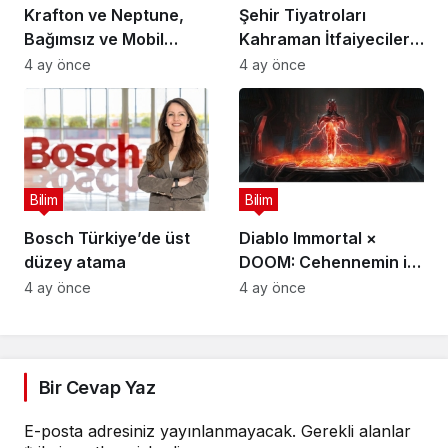
Krafton ve Neptune,
Şehir Tiyatroları
Bağımsız ve Mobil
Kahraman İtfaiyecilerin
Oyun Geliştiricileri İçin
Hikayesini “İtfaiyecinin
4 ay önce
4 ay önce
5 Milyon Dolarlık
Sırrı” Oyunuyla
Küresel Oyun
Anlatıyor
Yarışmasını Başlattı
Bilim
Bilim
Bosch Türkiye’de üst
Diablo Immortal ×
düzey atama
DOOM: Cehennemin iki
efsanevi vizyonu
4 ay önce
4 ay önce
birleşiyor
Bir Cevap Yaz
E-posta adresiniz yayınlanmayacak.
Gerekli alanlar