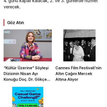
4. günü kapalı kalacak, 2. ve 3. günlerde hizmet
verecek.
Göz Atın
“Kültür Üzerine” Söyleşi
Cannes Film Festivali’nin
Dizisinin Nisan Ayı
Altın Çağını Mercek
Konuğu Doç. Dr. Gökçe
Altına Alıyor
Dervişoğlu Okandan
Oldu!