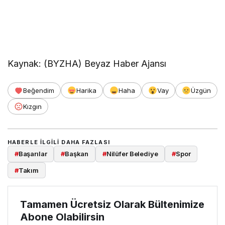
Kaynak: (BYZHA) Beyaz Haber Ajansı
Beğendim
Harika
Haha
Vay
Üzgün
Kızgın
HABERLE ILGILI DAHA FAZLASI
#
Başarılar
#
Başkan
#
Nilüfer Belediye
#
Spor
#
Takım
Tamamen Ücretsiz Olarak Bültenimize
Abone Olabilirsin