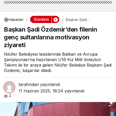
Gündem
Haberler
Başkan Şadi
Özdemir’den filenin genç
Başkan Şadi Özdemir’den filenin
sultanlarına motivasyon
ziyareti
genç sultanlarına motivasyon
ziyareti
Nilüfer Belediyesi tesislerinde Balkan ve Avrupa
Şampiyonası’na hazırlanan U16 Kız Milli Voleybol
Takımı ile bir araya gelen Nilüfer Belediye Başkanı Şadi
Özdemir, başarılar diledi.
tarafından yayınlandı
11 Haziran 2025, 18:24
yayınlandı
2