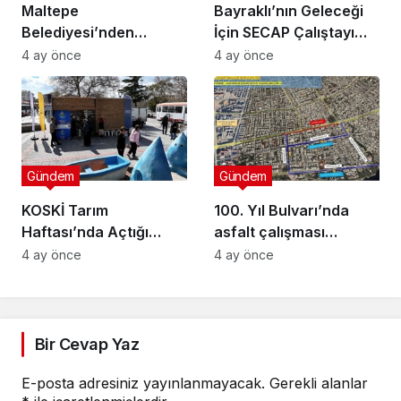
Maltepe
Bayraklı’nın Geleceği
Belediyesi’nden
İçin SECAP Çalıştayı
Muhtarlara Toplumsal
Düzenlendi
4 ay önce
4 ay önce
Cinsiyet Eşitliği
Semineri
Gündem
Gündem
KOSKİ Tarım
100. Yıl Bulvarı’nda
Haftası’nda Açtığı
asfalt çalışması
Stantta Su Tasarrufu
gerçekleştirilecek
4 ay önce
4 ay önce
Bilgilendirmesi Yapıyor
Bir Cevap Yaz
E-posta adresiniz yayınlanmayacak.
Gerekli alanlar