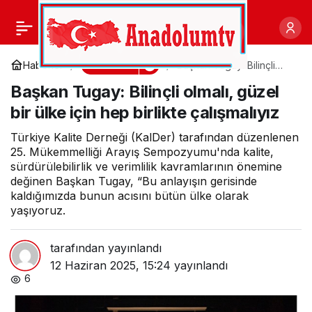
Başkan Şadi
0
Paylaş
Özdemir’den filenin
Gündem
Haberler
Başkan Tugay: Bilinçli
olmalı, güzel bir ülke için
Başkan Tugay: Bilinçli olmalı, güzel
hep birlikte çalışmalıyız
genç sultanlarına
bir ülke için hep birlikte çalışmalıyız
motivasyon ziyareti
Türkiye Kalite Derneği (KalDer) tarafından düzenlenen
25. Mükemmelliği Arayış Sempozyumu'nda kalite,
sürdürülebilirlik ve verimlilik kavramlarının önemine
değinen Başkan Tugay, “Bu anlayışın gerisinde
kaldığımızda bunun acısını bütün ülke olarak
yaşıyoruz.
tarafından yayınlandı
12 Haziran 2025, 15:24
yayınlandı
6