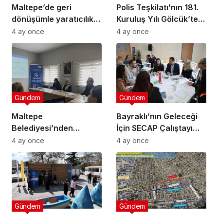
Maltepe’de geri
Polis Teşkilatı’nın 181.
dönüşümle yaratıcılık
Kuruluş Yılı Gölcük’te
buluştu
Törenle Kutlandı
4 ay önce
4 ay önce
Gündem
Gündem
Maltepe
Bayraklı’nın Geleceği
Belediyesi’nden
İçin SECAP Çalıştayı
Muhtarlara Toplumsal
Düzenlendi
4 ay önce
4 ay önce
Cinsiyet Eşitliği
Semineri
Gündem
Gündem