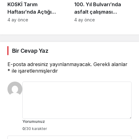
KOSKİ Tarım
100. Yıl Bulvarı’nda
Haftası’nda Açtığı
asfalt çalışması
Stantta Su Tasarrufu
gerçekleştirilecek
4 ay önce
4 ay önce
Bilgilendirmesi Yapıyor
Bir Cevap Yaz
E-posta adresiniz yayınlanmayacak.
Gerekli alanlar
*
ile işaretlenmişlerdir
Yorumunuz
0
/30 karakter