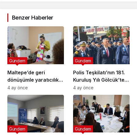
Benzer Haberler
Gündem
Gündem
Maltepe’de geri
Polis Teşkilatı’nın 181.
dönüşümle yaratıcılık
Kuruluş Yılı Gölcük’te
buluştu
Törenle Kutlandı
4 ay önce
4 ay önce
Gündem
Gündem