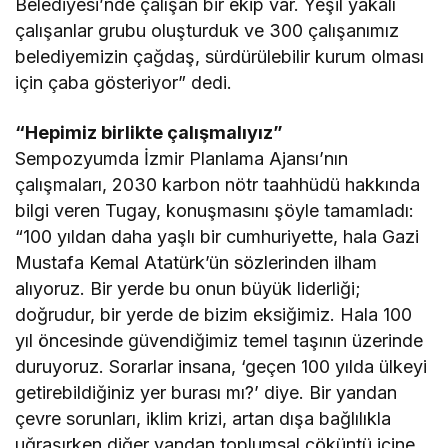
Belediyesi’nde çalışan bir ekip var. Yeşil yakalı
çalışanlar grubu oluşturduk ve 300 çalışanımız
belediyemizin çağdaş, sürdürülebilir kurum olması
için çaba gösteriyor” dedi.
“Hepimiz birlikte çalışmalıyız”
Sempozyumda İzmir Planlama Ajansı’nın
çalışmaları, 2030 karbon nötr taahhüdü hakkında
bilgi veren Tugay, konuşmasını şöyle tamamladı:
“100 yıldan daha yaşlı bir cumhuriyette, hala Gazi
Mustafa Kemal Atatürk’ün sözlerinden ilham
alıyoruz. Bir yerde bu onun büyük liderliği;
doğrudur, bir yerde de bizim eksiğimiz. Hala 100
yıl öncesinde güvendiğimiz temel taşının üzerinde
duruyoruz. Sorarlar insana, ‘geçen 100 yılda ülkeyi
getirebildiğiniz yer burası mı?’ diye. Bir yandan
çevre sorunları, iklim krizi, artan dışa bağlılıkla
uğraşırken diğer yandan toplumsal çöküntü içine