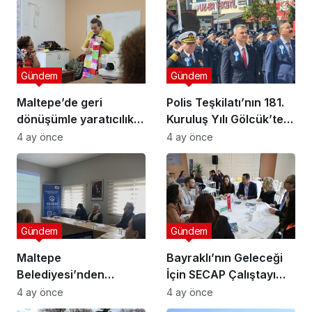
Gündem
Gündem
Maltepe’de geri
Polis Teşkilatı’nın 181.
dönüşümle yaratıcılık
Kuruluş Yılı Gölcük’te
buluştu
Törenle Kutlandı
4 ay önce
4 ay önce
Gündem
Gündem
Maltepe
Bayraklı’nın Geleceği
Belediyesi’nden
İçin SECAP Çalıştayı
Muhtarlara Toplumsal
Düzenlendi
4 ay önce
4 ay önce
Cinsiyet Eşitliği