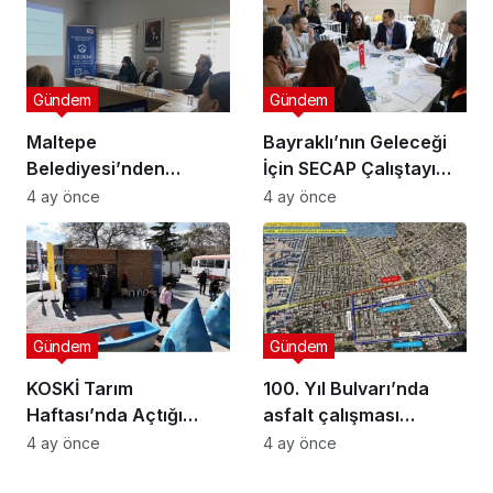
Gündem
Gündem
Maltepe
Bayraklı’nın Geleceği
Belediyesi’nden
İçin SECAP Çalıştayı
Muhtarlara Toplumsal
Düzenlendi
4 ay önce
4 ay önce
Cinsiyet Eşitliği
Semineri
Gündem
Gündem
KOSKİ Tarım
100. Yıl Bulvarı’nda
Haftası’nda Açtığı
asfalt çalışması
Stantta Su Tasarrufu
gerçekleştirilecek
4 ay önce
4 ay önce
Bilgilendirmesi Yapıyor