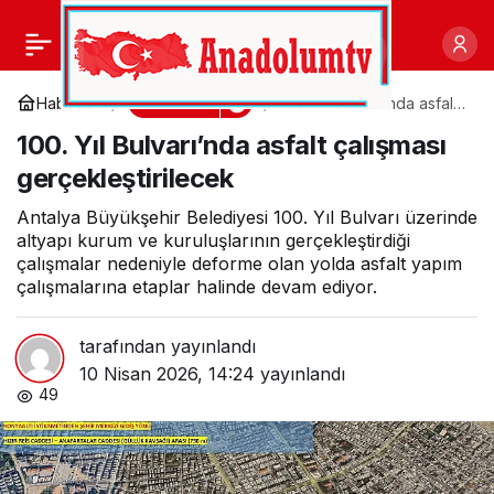
Karşıyaka’nın parklarına
0
Paylaş
modern dokunuş
Gündem
Haberler
100. Yıl Bulvarı’nda asfalt
çalışması
100. Yıl Bulvarı’nda asfalt çalışması
gerçekleştirilecek
gerçekleştirilecek
Antalya Büyükşehir Belediyesi 100. Yıl Bulvarı üzerinde
altyapı kurum ve kuruluşlarının gerçekleştirdiği
çalışmalar nedeniyle deforme olan yolda asfalt yapım
çalışmalarına etaplar halinde devam ediyor.
tarafından yayınlandı
10 Nisan 2026, 14:24
yayınlandı
49