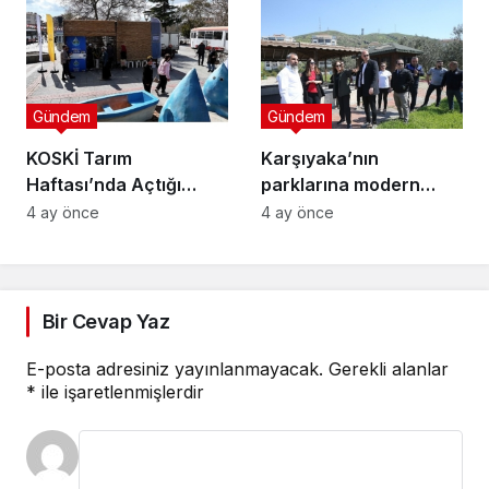
Semineri
Gündem
Gündem
KOSKİ Tarım
Karşıyaka’nın
Haftası’nda Açtığı
parklarına modern
Stantta Su Tasarrufu
dokunuş
4 ay önce
4 ay önce
Bilgilendirmesi Yapıyor
Bir Cevap Yaz
E-posta adresiniz yayınlanmayacak.
Gerekli alanlar
*
ile işaretlenmişlerdir