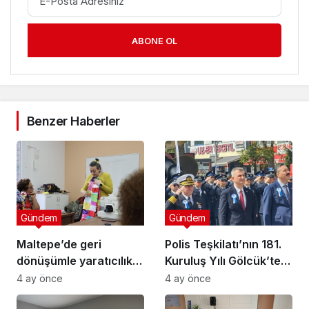
ABONE OL
Benzer Haberler
Gündem
Gündem
Maltepe’de geri
Polis Teşkilatı’nın 181.
dönüşümle yaratıcılık
Kuruluş Yılı Gölcük’te
buluştu
Törenle Kutlandı
4 ay önce
4 ay önce