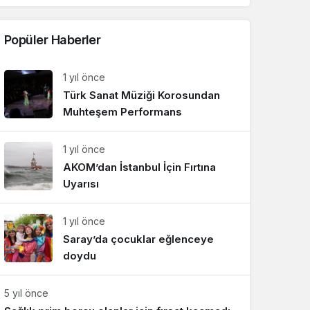
Popüler Haberler
1 yıl önce
Türk Sanat Müziği Korosundan
Muhteşem Performans
1 yıl önce
AKOM’dan İstanbul İçin Fırtına
Uyarısı
1 yıl önce
Saray’da çocuklar eğlenceye
doydu
5 yıl önce