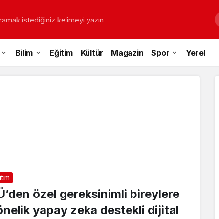
ramak istediğiniz kelimeyi yazın..
Bilim
Eğitim
Kültür
Magazin
Spor
Yerel
itim
Ü’den özel gereksinimli bireylere
önelik yapay zeka destekli dijital