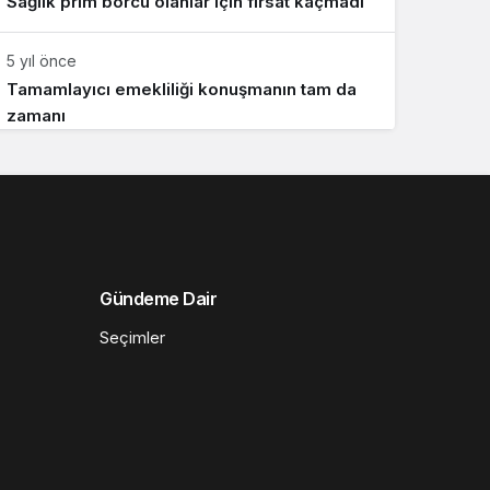
Sağlık prim borcu olanlar için fırsat kaçmadı
5 yıl önce
Tamamlayıcı emekliliği konuşmanın tam da
zamanı
Gündeme Dair
Seçimler