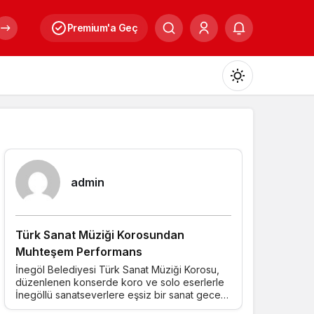
Premium'a Geç
Mod
değiştir
Yazarlarımız
admin
Gündüz Modu
Gündüz modunu seçin.
Türk Sanat Müziği Korosundan
Gece Modu
Muhteşem Performans
Gece modunu seçin.
İnegöl Belediyesi Türk Sanat Müziği Korosu,
düzenlenen konserde koro ve solo eserlerle
İnegöllü sanatseverlere eşsiz bir sanat gecesi
Sistem Modu
yaşattı.
Sistem modunu seçin.