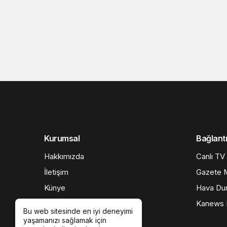
Kurumsal
Bağlantı
Hakkımızda
Canlı TV
İletişim
Gazete M
Künye
Hava Du
Gizlilik politikası
Kanews I
Bu web sitesinde en iyi deneyimi
yaşamanızı sağlamak için