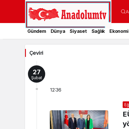
A
Gündem
Dünya
Siyaset
Sağlık
Ekonomi
Çeviri
Haberleri
Çeviri
27
Şubat
12:36
Eğ
E
y