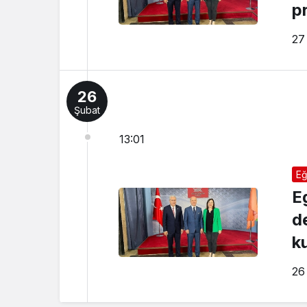
p
27
26
Şubat
13:01
Eğ
E
d
k
26