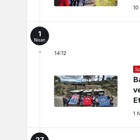
10
1
Nisan
14:12
Sp
B
v
E
1 
27