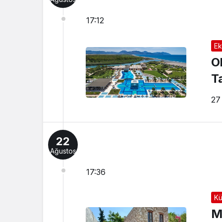
17:12
Ek
O
T
27
22
Ağustos
17:36
Kü
M