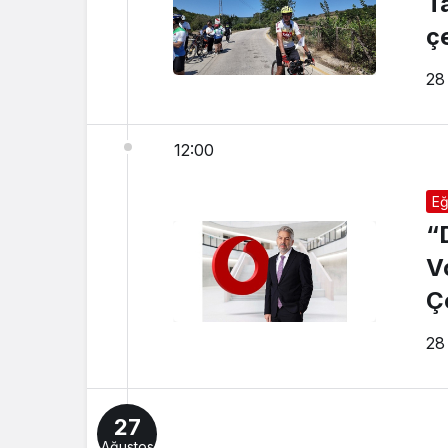
T
çe
28
12:00
Eğ
“
V
Ç
E
28
27
Ağustos