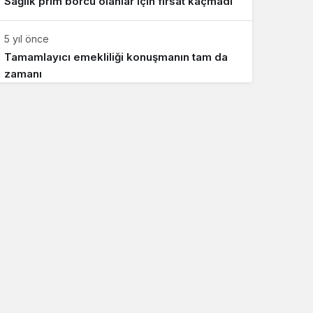
Sağlık prim borcu olanlar için fırsat kaçmadı
5 yıl önce
Tamamlayıcı emekliliği konuşmanın tam da
zamanı