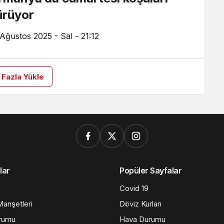
ürüyor
 Ağustos 2025 - Sal - 21:12
 Fazla Yükle
lar
Popüler Sayfalar
Covid 19
anşetleri
Döviz Kurları
rumu
Hava Durumu