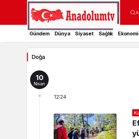
A
Gündem
Dünya
Siyaset
Sağlık
Ekonomi
Doğa
Haberleri
Doğa
10
Nisan
12:24
Kü
E
y