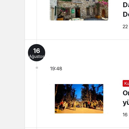
D
D
22
16
Ağustos
19:48
Kü
O
y
16