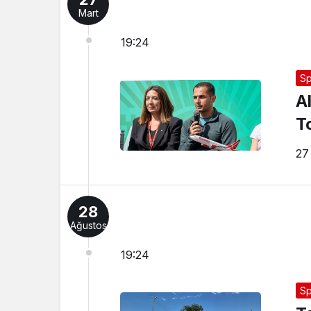
Mart
19:24
Sp
A
To
27
28
Ağustos
19:24
Sp