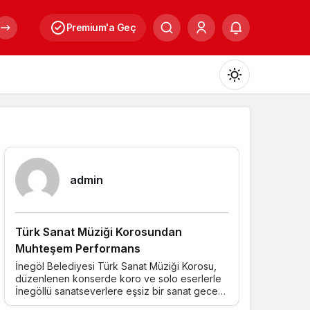
Premium'a Geç
Mod
değiştir
Yazarlarımız
admin
Gündüz Modu
Gündüz modunu seçin.
Türk Sanat Müziği Korosundan
Gece Modu
Muhteşem Performans
Gece modunu seçin.
İnegöl Belediyesi Türk Sanat Müziği Korosu,
düzenlenen konserde koro ve solo eserlerle
İnegöllü sanatseverlere eşsiz bir sanat gecesi
Sistem Modu
yaşattı.
Sistem modunu seçin.