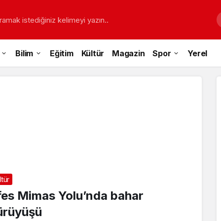
ramak istediğiniz kelimeyi yazın..
Bilim
Eğitim
Kültür
Magazin
Spor
Yerel
ltür
fes Mimas Yolu’nda bahar
ürüyüşü