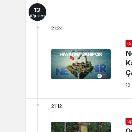
12
Ağustos
21:24
G
N
K
Ç
12
21:12
Sp
O