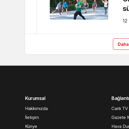
s
12
Daha
Kurumsal
Bağlantı
Hakkımızda
Canlı TV
İletişim
Gazete M
Künye
Hava Du