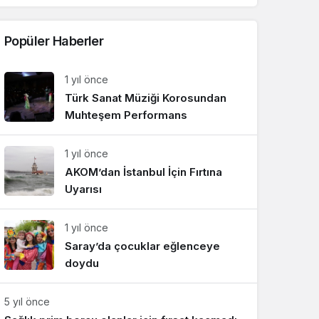
Popüler Haberler
1 yıl önce
Türk Sanat Müziği Korosundan
Muhteşem Performans
1 yıl önce
AKOM’dan İstanbul İçin Fırtına
Uyarısı
1 yıl önce
Saray’da çocuklar eğlenceye
doydu
5 yıl önce