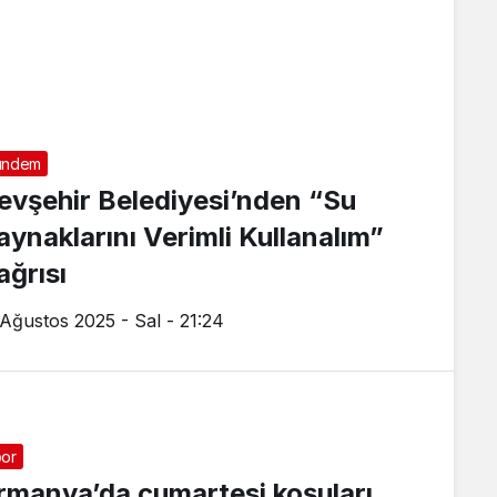
ündem
evşehir Belediyesi’nden “Su
aynaklarını Verimli Kullanalım”
ağrısı
 Ağustos 2025 - Sal - 21:24
or
rmanya’da cumartesi koşuları