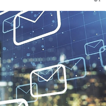
Ekonomi
n En Uzun
Tarım ve Gıdada Akıllı
Başladı
Dönem Başladı!