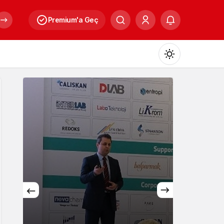
Premium'a Geç
Mod
değiştir
Gündüz Modu
Gündüz modunu seçin.
Gece Modu
Gece modunu seçin.
Kültür
Sistem Modu
Sistem modunu seçin.