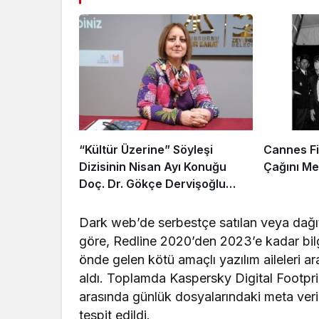
“Kültür Üzerine” Söyleşi
Cannes Fil
Dizisinin Nisan Ayı Konuğu
Çağını Me
Doç. Dr. Gökçe Dervişoğlu
Okandan Oldu!
Dark web’de serbestçe satılan veya dağıtı
göre, Redline 2020’den 2023’e kadar bilgi 
önde gelen kötü amaçlı yazılım aileleri 
aldı. Toplamda Kaspersky Digital Footprin
arasında günlük dosyalarındaki meta veriler
tespit edildi.