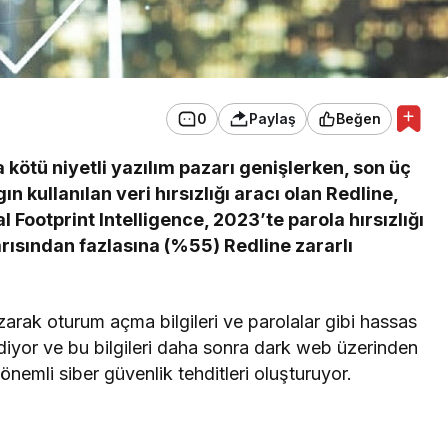
0
Paylaş
Beğen
a kötü niyetli yazılım pazarı genişlerken, son üç
ın kullanılan veri hırsızlığı aracı olan Redline,
l Footprint Intelligence, 2023’te parola hırsızlığı
yarısından fazlasına (%55) Redline zararlı
 sızarak oturum açma bilgileri ve parolalar gibi hassas
 ediyor ve bu bilgileri daha sonra dark web üzerinden
önemli siber güvenlik tehditleri oluşturuyor.