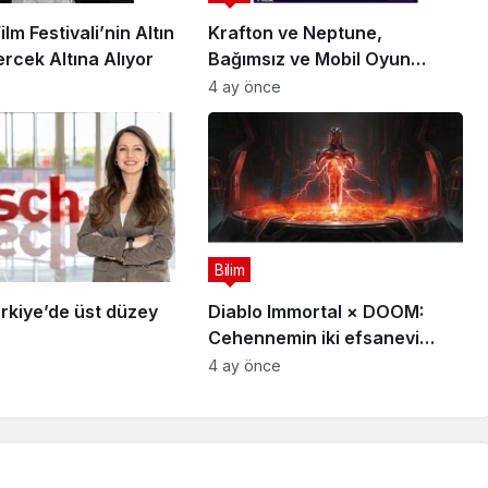
lm Festivali’nin Altın
Krafton ve Neptune,
rcek Altına Alıyor
Bağımsız ve Mobil Oyun
Geliştiricileri İçin 5 Milyon
4 ay önce
Dolarlık Küresel Oyun
Yarışmasını Başlattı
Bilim
rkiye’de üst düzey
Diablo Immortal × DOOM:
Cehennemin iki efsanevi
vizyonu birleşiyor
4 ay önce