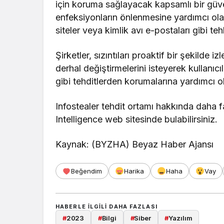
için koruma sağlayacak kapsamlı bir güven
enfeksiyonların önlenmesine yardımcı olac
siteler veya kimlik avı e-postaları gibi teh
Şirketler, sızıntıları proaktif bir şekilde i
derhal değiştirmelerini isteyerek kullanıcıl
gibi tehditlerden korumalarına yardımcı ola
Infostealer tehdit ortamı hakkında daha f
Intelligence web sitesinde bulabilirsiniz.
Kaynak: (BYZHA) Beyaz Haber Ajansı
Beğendim
Harika
Haha
Vay
HABERLE ILGILI DAHA FAZLASI
#
2023
#
Bilgi
#
Siber
#
Yazılım