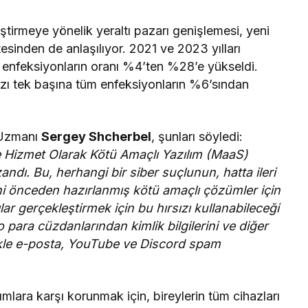
ştirmeye yönelik yeraltı pazarı genişlemesi, yeni
itesinden de anlaşılıyor. 2021 ve 2023 yılları
u enfeksiyonların oranı %4’ten %28’e yükseldi.
ızı tek başına tüm enfeksiyonların %6’sından
e Uzmanı
Sergey Shcherbel
, şunları söyledi:
 Hizmet Olarak Kötü Amaçlı Yazılım (MaaS)
zandı. Bu, herhangi bir siber suçlunun, hatta ileri
hi önceden hazırlanmış kötü amaçlı çözümler için
ılar gerçekleştirmek için bu hırsızı kullanabileceği
 para cüzdanlarından kimlik bilgilerini ve diğer
llikle e-posta, YouTube ve Discord spam
ımlara karşı korunmak için, bireylerin tüm cihazları