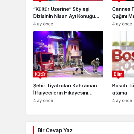
“Kültür Üzerine” Söyleşi
Cannes Fi
Dizisinin Nisan Ayı Konuğu
Çağını Me
Doç. Dr. Gökçe Dervişoğlu
4 ay önce
4 ay önce
Okandan Oldu!
Kültür
Bilim
Şehir Tiyatroları Kahraman
Bosch Tü
İtfaiyecilerin Hikayesini
atama
“İtfaiyecinin Sırrı” Oyunuyla
4 ay önce
4 ay önce
Anlatıyor
Bir Cevap Yaz