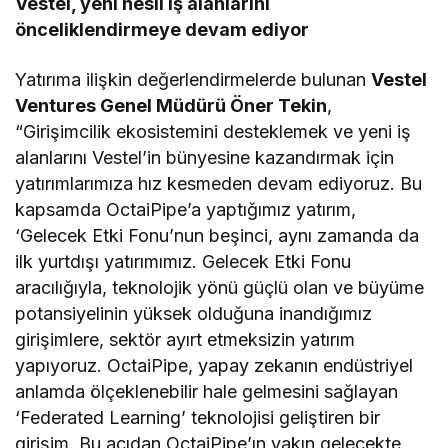
Vestel, yeni nesil iş alanlarını
önceliklendirmeye devam ediyor
Yatırıma ilişkin değerlendirmelerde bulunan
Vestel
Ventures Genel Müdürü Öner Tekin
,
“Girişimcilik ekosistemini desteklemek ve yeni iş
alanlarını Vestel’in bünyesine kazandırmak için
yatırımlarımıza hız kesmeden devam ediyoruz. Bu
kapsamda OctaiPipe’a yaptığımız yatırım,
‘Gelecek Etki Fonu’nun beşinci, aynı zamanda da
ilk yurtdışı yatırımımız. Gelecek Etki Fonu
aracılığıyla, teknolojik yönü güçlü olan ve büyüme
potansiyelinin yüksek olduğuna inandığımız
girişimlere, sektör ayırt etmeksizin yatırım
yapıyoruz. OctaiPipe, yapay zekanın endüstriyel
anlamda ölçeklenebilir hale gelmesini sağlayan
‘Federated Learning’ teknolojisi geliştiren bir
girişim. Bu açıdan OctaiPipe’ın yakın gelecekte