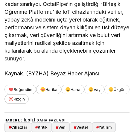
kadar sınırlıydı. OctaiPipe’ın geliştirdiği ‘Birleşik
Öğrenme Platformu’ ile IoT cihazlarındaki veriler,
yapay zekâ modelini uçta yerel olarak eğitmek,
performansı ve sistem dayanıklılığını en üst düzeye
çıkarmak, veri güvenliğini artırmak ve bulut veri
maliyetlerini radikal şekilde azaltmak için
kullanılarak bu alanda ölçeklenebilir çözümler
sunuyor.
Kaynak: (BYZHA) Beyaz Haber Ajansı
Beğendim
Harika
Haha
Vay
Üzgün
Kızgın
HABERLE ILGILI DAHA FAZLASI
#
Cihazlar
#
Kritik
#
Veri
#
Vestel
#
Yatırım