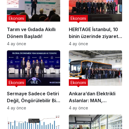
Ekonomi
Ekonomi
Tarım ve Gıdada Akıllı
HERITAGE İstanbul, 10
Dönem Başladı!
binin üzerinde ziyaretçi
ağırladı
4 ay önce
4 ay önce
Ekonomi
Ekonomi
Sermaye Sadece Getiri
Ankara’dan Elektrikli
Değil, Öngörülebilir Bir
Aslanlar: MAN,
Ortam Arıyor
Ankara’daki
4 ay önce
4 ay önce
fabrikasında eBus
üretimine başladı