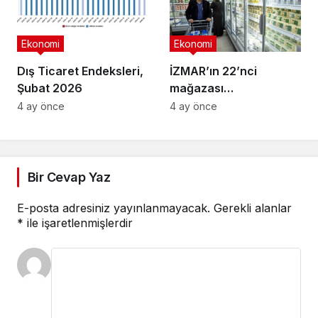
Ekonomi
Ekonomi
Dış Ticaret Endeksleri,
İZMAR’ın 22’nci
Şubat 2026
mağazası
Osmangazi’de açıldı
4 ay önce
4 ay önce
Bir Cevap Yaz
E-posta adresiniz yayınlanmayacak.
Gerekli alanlar
*
ile işaretlenmişlerdir