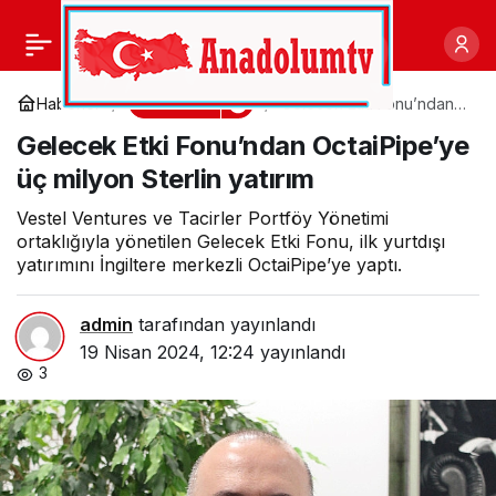
Türkiye Kalkınma ve
0
Paylaş
Yatırım Bankası’ndan
Ekonomi
Haberler
Gelecek Etki Fonu’ndan
OctaiPipe’ye üç milyon
Gelecek Etki Fonu’ndan OctaiPipe’ye
Sterlin yatırım
Karbon Emisyonu
üç milyon Sterlin yatırım
Azaltımına 417 Milyon
Vestel Ventures ve Tacirler Portföy Yönetimi
ortaklığıyla yönetilen Gelecek Etki Fonu, ilk yurtdışı
yatırımını İngiltere merkezli OctaiPipe’ye yaptı.
Dolarlık Katkı
admin
tarafından yayınlandı
19 Nisan 2024, 12:24
yayınlandı
3