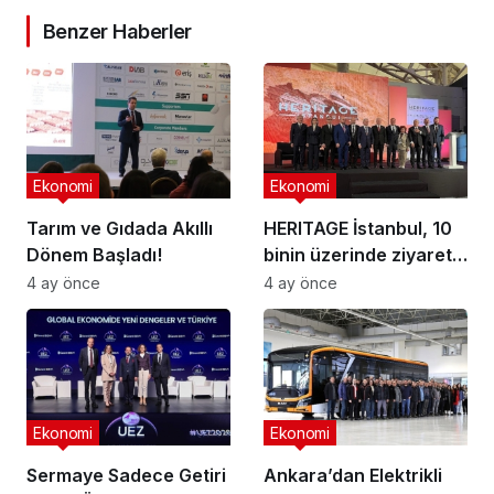
Benzer Haberler
Ekonomi
Ekonomi
Tarım ve Gıdada Akıllı
HERITAGE İstanbul, 10
Dönem Başladı!
binin üzerinde ziyaretçi
ağırladı
4 ay önce
4 ay önce
Ekonomi
Ekonomi
Sermaye Sadece Getiri
Ankara’dan Elektrikli