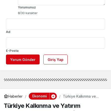
Yorumunuz
0
/30 karakter
Ad
E-Posta
Yorum Gönder
Giriş Yap
Ekonomi
Haberler
Türkiye Kalkınma ve
Yatırım Bankası’ndan
Türkiye Kalkınma ve Yatırım
Karbon Emisyonu
Azaltımına 417 Milyon