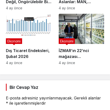
Değil, Öngörülebilir Bir
Aslanlar: MAN,
Ortam Arıyor
Ankara’daki
4 ay önce
4 ay önce
fabrikasında eBus
üretimine başladı
Ekonomi
Ekonomi
Dış Ticaret Endeksleri,
İZMAR’ın 22’nci
Şubat 2026
mağazası
Osmangazi’de açıldı
4 ay önce
4 ay önce
Bir Cevap Yaz
E-posta adresiniz yayınlanmayacak.
Gerekli alanlar
*
ile işaretlenmişlerdir