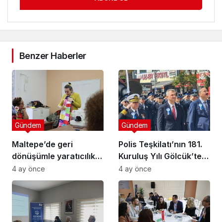
Benzer Haberler
Gündem
Gündem
Maltepe’de geri
Polis Teşkilatı’nın 181.
dönüşümle yaratıcılık
Kuruluş Yılı Gölcük’te
buluştu
Törenle Kutlandı
4 ay önce
4 ay önce