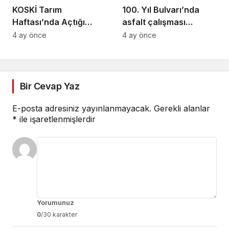
KOSKİ Tarım
100. Yıl Bulvarı’nda
Haftası’nda Açtığı
asfalt çalışması
Stantta Su Tasarrufu
gerçekleştirilecek
4 ay önce
4 ay önce
Bilgilendirmesi Yapıyor
Bir Cevap Yaz
E-posta adresiniz yayınlanmayacak.
Gerekli alanlar
*
ile işaretlenmişlerdir
Yorumunuz
0
/30 karakter