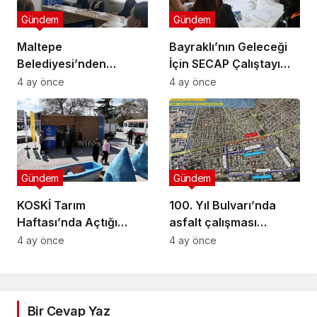
Gündem
Gündem
Maltepe
Bayraklı’nın Geleceği
Belediyesi’nden
İçin SECAP Çalıştayı
Muhtarlara Toplumsal
Düzenlendi
4 ay önce
4 ay önce
Cinsiyet Eşitliği
Semineri
Gündem
Gündem
KOSKİ Tarım
100. Yıl Bulvarı’nda
Haftası’nda Açtığı
asfalt çalışması
Stantta Su Tasarrufu
gerçekleştirilecek
4 ay önce
4 ay önce
Bilgilendirmesi Yapıyor
Bir Cevap Yaz