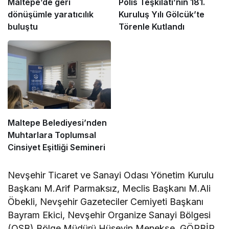
Maltepe’de geri
Polis Teşkilatı’nın 181.
dönüşümle yaratıcılık
Kuruluş Yılı Gölcük’te
buluştu
Törenle Kutlandı
Maltepe Belediyesi’nden
Muhtarlara Toplumsal
Cinsiyet Eşitliği Semineri
Nevşehir Ticaret ve Sanayi Odası Yönetim Kurulu
Başkanı M.Arif Parmaksız, Meclis Başkanı M.Ali
Öbekli, Nevşehir Gazeteciler Cemiyeti Başkanı
Bayram Ekici, Nevşehir Organize Sanayi Bölgesi
(OSB) Bölge Müdürü Hüseyin Menekşe, GÖRBİR