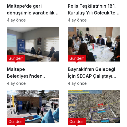
Maltepe’de geri
Polis Teşkilatı’nın 181.
dönüşümle yaratıcılık
Kuruluş Yılı Gölcük’te
buluştu
Törenle Kutlandı
4 ay önce
4 ay önce
Gündem
Gündem
Maltepe
Bayraklı’nın Geleceği
Belediyesi’nden
İçin SECAP Çalıştayı
Muhtarlara Toplumsal
Düzenlendi
4 ay önce
4 ay önce
Cinsiyet Eşitliği
Semineri
Gündem
Gündem