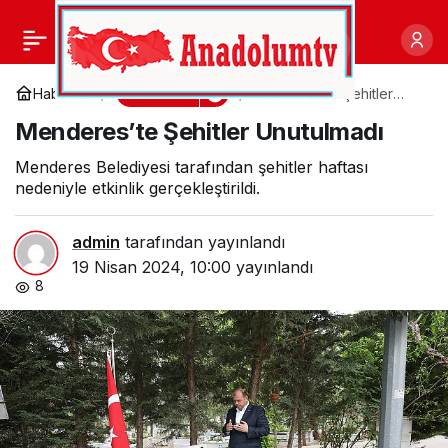
STK’lardan Başkan
0
Paylaş
Arı’ya “Hayırlı Olsun”
Gündem
Haberler
Menderes’te Şehitler
Unutulmadı
Menderes’te Şehitler Unutulmadı
Ziyareti
Menderes Belediyesi tarafından şehitler haftası
nedeniyle etkinlik gerçekleştirildi.
admin
tarafından yayınlandı
19 Nisan 2024, 10:00
yayınlandı
8