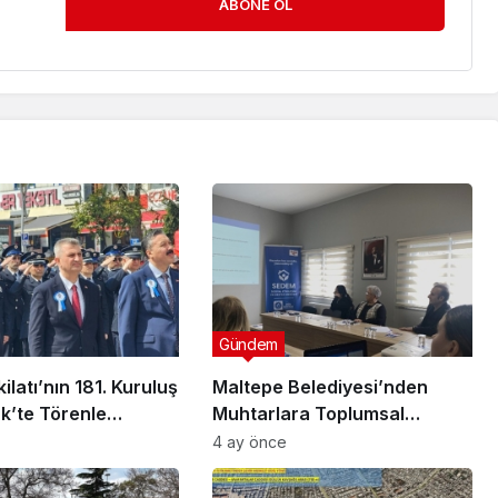
ABONE OL
Gündem
ilatı’nın 181. Kuruluş
Maltepe Belediyesi’nden
ük’te Törenle
Muhtarlara Toplumsal
Cinsiyet Eşitliği Semineri
4 ay önce