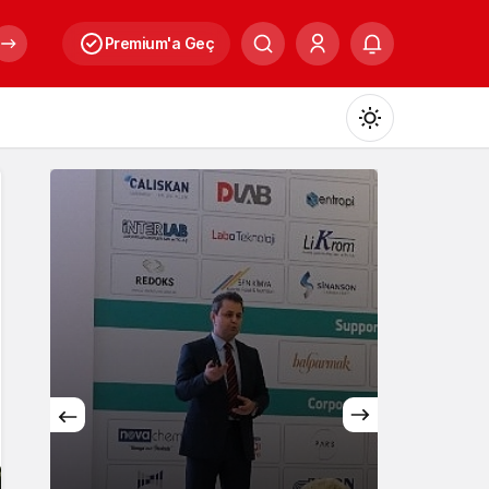
Premium'a Geç
Mod
değiştir
Gündüz Modu
Gündüz modunu seçin.
Gece Modu
Gece modunu seçin.
Kültür
Sistem Modu
Sistem modunu seçin.