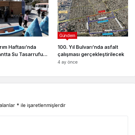
Gündem
rım Haftası’nda
100. Yıl Bulvarı’nda asfalt
antta Su Tasarrufu
çalışması gerçekleştirilecek
irmesi Yapıyor
4 ay önce
 alanlar
*
ile işaretlenmişlerdir