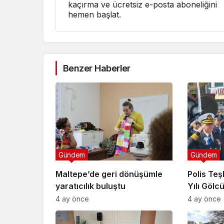
kaçırma ve ücretsiz e-posta aboneliğini
hemen başlat.
Benzer Haberler
Gündem
Gündem
Maltepe’de geri dönüşümle
Polis Teşk
yaratıcılık buluştu
Yılı Gölc
Kutlandı
4 ay önce
4 ay önce