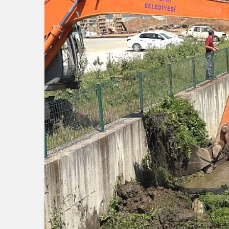
Spor
Türkiye’ni
Maratonu 