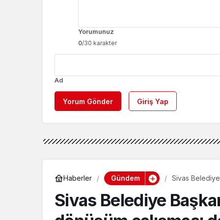
Yorumunuz
0
/30 karakter
Ad
Yorum Gönder
Giriş Yap
Gündem
Haberler
Sivas Belediy
eden Esentepe 
Sivas Belediye Başka