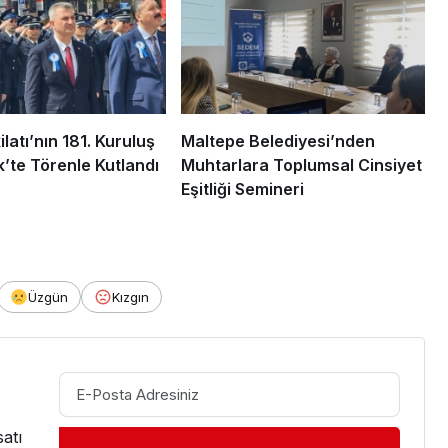
ilatı’nın 181. Kuruluş
Maltepe Belediyesi’nden
k’te Törenle Kutlandı
Muhtarlara Toplumsal Cinsiyet
Eşitliği Semineri
Üzgün
Kızgın
atı