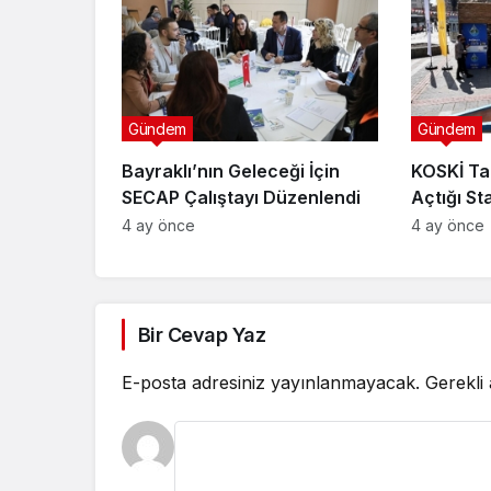
Gündem
Gündem
Bayraklı’nın Geleceği İçin
KOSKİ Ta
SECAP Çalıştayı Düzenlendi
Açtığı St
Bilgilend
4 ay önce
4 ay önce
Bir Cevap Yaz
E-posta adresiniz yayınlanmayacak.
Gerekli