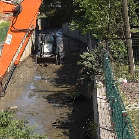
Ekonomi
n En Uzun
Tarım ve Gıdada Akıllı
Başladı
Dönem Başladı!