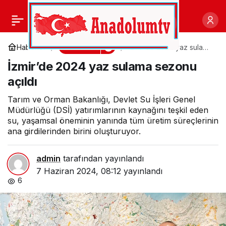
Galataport İstanbul’dan
0
Paylaş
Babalar Günü’ne
Gündem
Haberler
İzmir’de 2024 yaz sulama
sezonu açıldı
İzmir’de 2024 yaz sulama sezonu
“Klasik” Dokunuş
açıldı
Tarım ve Orman Bakanlığı, Devlet Su İşleri Genel
Müdürlüğü (DSİ) yatırımlarının kaynağını teşkil eden
su, yaşamsal öneminin yanında tüm üretim süreçlerinin
ana girdilerinden birini oluşturuyor.
admin
tarafından yayınlandı
7 Haziran 2024, 08:12
yayınlandı
6