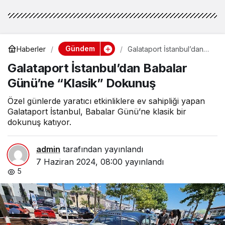
Gündem
Haberler
Galataport İstanbul’dan
Babalar Günü’ne “Klasik”
Galataport İstanbul’dan Babalar
Dokunuş
Günü’ne “Klasik” Dokunuş
Özel günlerde yaratıcı etkinliklere ev sahipliği yapan
Galataport İstanbul, Babalar Günü’ne klasik bir
dokunuş katıyor.
admin
tarafından yayınlandı
7 Haziran 2024, 08:00
yayınlandı
5