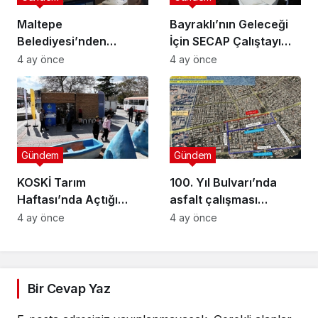
Maltepe
Bayraklı’nın Geleceği
Belediyesi’nden
İçin SECAP Çalıştayı
Muhtarlara Toplumsal
Düzenlendi
4 ay önce
4 ay önce
Cinsiyet Eşitliği
Semineri
Gündem
Gündem
KOSKİ Tarım
100. Yıl Bulvarı’nda
Haftası’nda Açtığı
asfalt çalışması
Stantta Su Tasarrufu
gerçekleştirilecek
4 ay önce
4 ay önce
Bilgilendirmesi Yapıyor
Bir Cevap Yaz