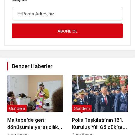
ABONE OL
Benzer Haberler
Gündem
Gündem
Maltepe’de geri
Polis Teşkilatı’nın 181.
dönüşümle yaratıcılık
Kuruluş Yılı Gölcük’te
buluştu
Törenle Kutlandı
4 ay önce
4 ay önce