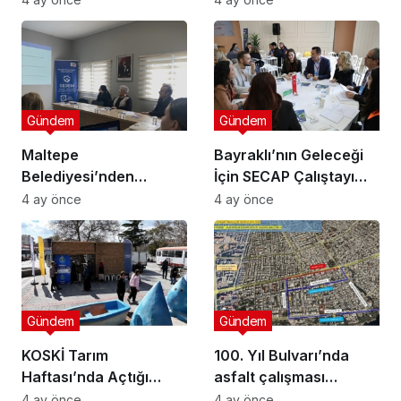
Gündem
Gündem
Maltepe
Bayraklı’nın Geleceği
Belediyesi’nden
İçin SECAP Çalıştayı
Muhtarlara Toplumsal
Düzenlendi
4 ay önce
4 ay önce
Cinsiyet Eşitliği
Semineri
Gündem
Gündem
KOSKİ Tarım
100. Yıl Bulvarı’nda
Haftası’nda Açtığı
asfalt çalışması
Stantta Su Tasarrufu
gerçekleştirilecek
4 ay önce
4 ay önce