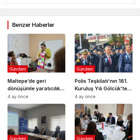
Benzer Haberler
Gündem
Gündem
Maltepe’de geri
Polis Teşkilatı’nın 181.
dönüşümle yaratıcılık
Kuruluş Yılı Gölcük’te
buluştu
Törenle Kutlandı
4 ay önce
4 ay önce
Gündem
Gündem