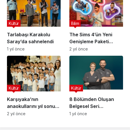
Çarşamba 20.00’de
Art Arda İkişer Bölümle
National Geographic
Kültür
Bilim
Ekranlarında!
Tarlabaşı Karakolu
The Sims 4’ün Yeni
Saray’da sahnelendi
Genişleme Paketi
Lovestruck Açıklandı!
1 yıl önce
2 yıl önce
Kültür
Kültür
Karşıyaka’nın
8 Bölümden Oluşan
anaokullarını yıl sonu
Belgesel Seri
coşkusu sardı
‘Heartland
2 yıl önce
1 yıl önce
Veterinerleri’, 2
Haziran Pazartesi