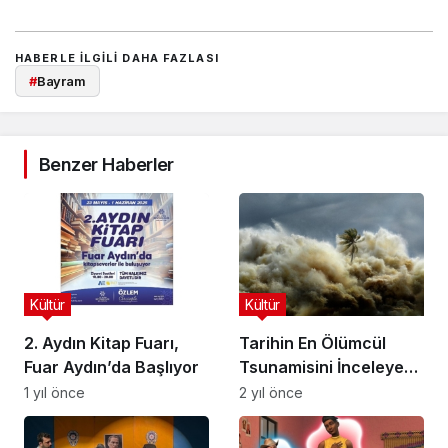
HABERLE ILGILI DAHA FAZLASI
#
Bayram
Benzer Haberler
Kültür
Kültür
2. Aydın Kitap Fuarı,
Tarihin En Ölümcül
Fuar Aydın’da Başlıyor
Tsunamisini İnceleyen
‘Tsunami: Kıyamet
1 yıl önce
2 yıl önce
Dalgaları’, 26 Kasım
Salı ve 27 Kasım