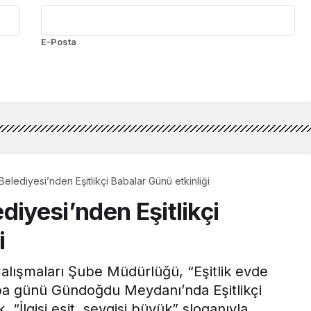
E-Posta
Belediyesi’nden Eşitlikçi Babalar Günü etkinliği
diyesi’nden Eşitlikçi
i
Çalışmaları Şube Müdürlüğü, “Eşitlik evde
ba günü Gündoğdu Meydanı’nda Eşitlikçi
 “İlgisi eşit, sevgisi büyük” sloganıyla