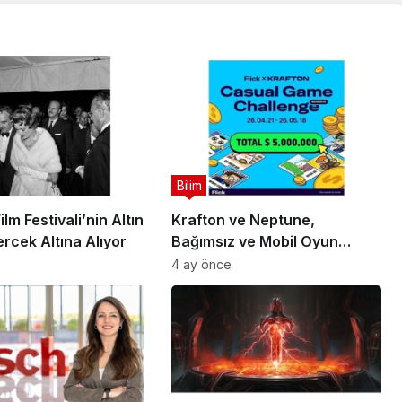
Bilim
lm Festivali’nin Altın
Krafton ve Neptune,
rcek Altına Alıyor
Bağımsız ve Mobil Oyun
Geliştiricileri İçin 5 Milyon
4 ay önce
Dolarlık Küresel Oyun
Yarışmasını Başlattı