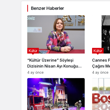
Benzer Haberler
Kültür
Kültür
“Kültür Üzerine” Söyleşi
Cannes Fi
Dizisinin Nisan Ayı Konuğu
Çağını Me
Doç. Dr. Gökçe Dervişoğlu
4 ay önce
4 ay önce
Okandan Oldu!