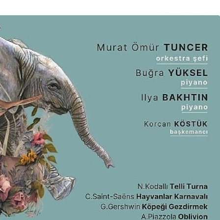
Ekonomi
e’nin En Uzun
Tarım ve Gıdada Akıll
nu Başladı
Dönem Başladı!