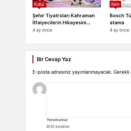
Kültür
Bilim
Şehir Tiyatroları Kahraman
Bosch Tü
İtfaiyecilerin Hikayesini
atama
“İtfaiyecinin Sırrı” Oyunuyla
4 ay önce
4 ay önce
Anlatıyor
Bir Cevap Yaz
E-posta adresiniz yayınlanmayacak.
Gerekli
Yorumunuz
0
/30 karakter