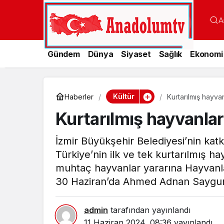
A
Gündem
Dünya
Siyaset
Sağlık
Ekonomi
Kültür
Haberler
Kurtarılmış hayvan
Kurtarılmış hayvanlar 
İzmir Büyükşehir Belediyesi’nin katk
Türkiye’nin ilk ve tek kurtarılmış h
muhtaç hayvanlar yararına Hayvanl
30 Haziran’da Ahmed Adnan Saygun 
admin
tarafından yayınlandı
11 Haziran 2024, 08:36
yayınlandı