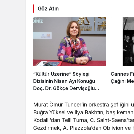
Göz Atın
“Kültür Üzerine” Söyleşi
Cannes Fil
Dizisinin Nisan Ayı Konuğu
Çağını Me
Doç. Dr. Gökçe Dervişoğlu
Okandan Oldu!
Murat Ömür Tuncer’in orkestra şefliğini 
Buğra Yüksel ve Ilya Bakhtın, baş keman
Kodallı’dan Telli Turna, C. Saint-Saëns’
Gezdirmek, A. Piazzola’dan Oblivion ve H