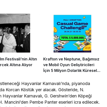
m Festivali’nin Altın
Krafton ve Neptune, Bağımsız
rcek Altına Alıyor
ve Mobil Oyun Geliştiricileri
İçin 5 Milyon Dolarlık Küresel
Oyun Yarışmasını Başlattı
üstleneceği Hayvanlar Karnavalı’nda, piyanoda
da Korcan Köstük yer alacak. Gösteride, N.
tan Hayvanlar Karnavalı, G. Gershwin’den Köpeği
. Mancini’den Pembe Panter eserleri icra edilecek.