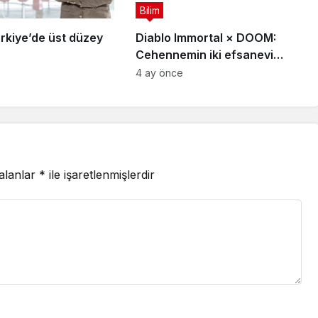
Bilim
rkiye’de üst düzey
Diablo Immortal × DOOM:
Cehennemin iki efsanevi
vizyonu birleşiyor
4 ay önce
 alanlar
*
ile işaretlenmişlerdir