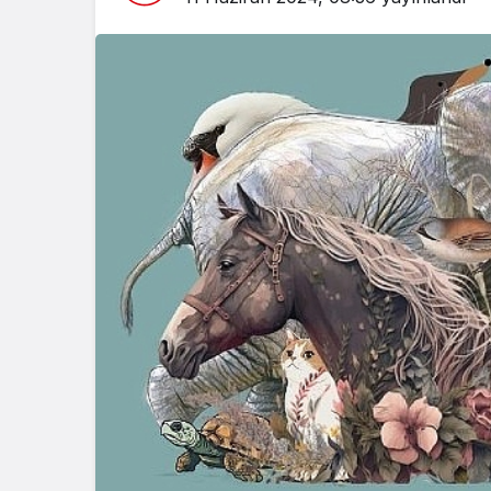
Spor
Türkiy
Marato