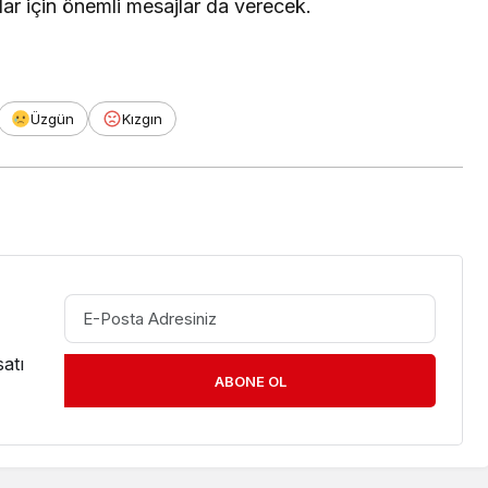
lar için önemli mesajlar da verecek.
Üzgün
Kızgın
atı
ABONE OL