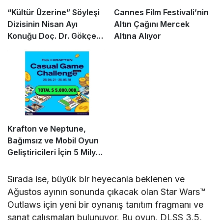
“Kültür Üzerine” Söyleşi
Cannes Film Festivali’nin
Dizisinin Nisan Ayı
Altın Çağını Mercek
Konuğu Doç. Dr. Gökçe
Altına Alıyor
Dervişoğlu Okandan
Oldu!
Krafton ve Neptune,
Bağımsız ve Mobil Oyun
Geliştiricileri İçin 5 Milyon
Dolarlık Küresel Oyun
Yarışmasını Başlattı
Sırada ise, büyük bir heyecanla beklenen ve
Ağustos ayının sonunda çıkacak olan Star Wars™
Outlaws için yeni bir oynanış tanıtım fragmanı ve
sanat çalışmaları bulunuyor. Bu oyun, DLSS 3.5,