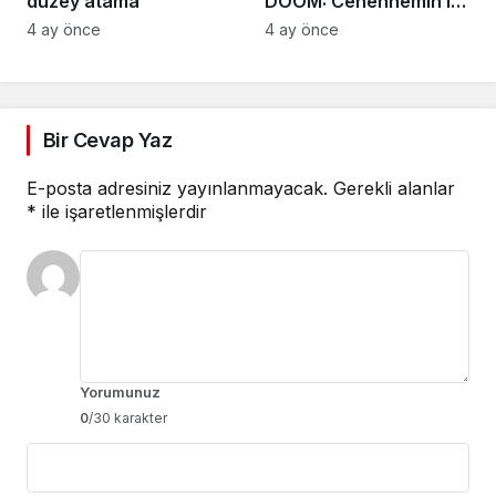
düzey atama
DOOM: Cehennemin iki
efsanevi vizyonu
4 ay önce
4 ay önce
birleşiyor
Bir Cevap Yaz
E-posta adresiniz yayınlanmayacak.
Gerekli alanlar
*
ile işaretlenmişlerdir
Yorumunuz
0
/30 karakter