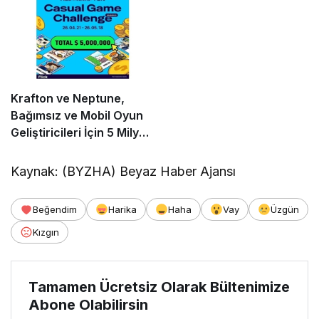
Krafton ve Neptune,
Bağımsız ve Mobil Oyun
Geliştiricileri İçin 5 Milyon
Dolarlık Küresel Oyun
Yarışmasını Başlattı
Kaynak: (BYZHA) Beyaz Haber Ajansı
Beğendim
Harika
Haha
Vay
Üzgün
Kızgın
Tamamen Ücretsiz Olarak Bültenimize
Abone Olabilirsin