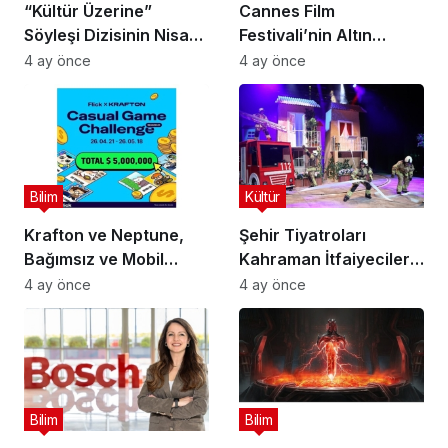
“Kültür Üzerine”
Cannes Film
Söyleşi Dizisinin Nisan
Festivali’nin Altın
Ayı Konuğu Doç. Dr.
Çağını Mercek Altına
4 ay önce
4 ay önce
Gökçe Dervişoğlu
Alıyor
Okandan Oldu!
Bilim
Kültür
Krafton ve Neptune,
Şehir Tiyatroları
Bağımsız ve Mobil
Kahraman İtfaiyecilerin
Oyun Geliştiricileri İçin
Hikayesini “İtfaiyecinin
4 ay önce
4 ay önce
5 Milyon Dolarlık
Sırrı” Oyunuyla
Küresel Oyun
Anlatıyor
Yarışmasını Başlattı
Bilim
Bilim