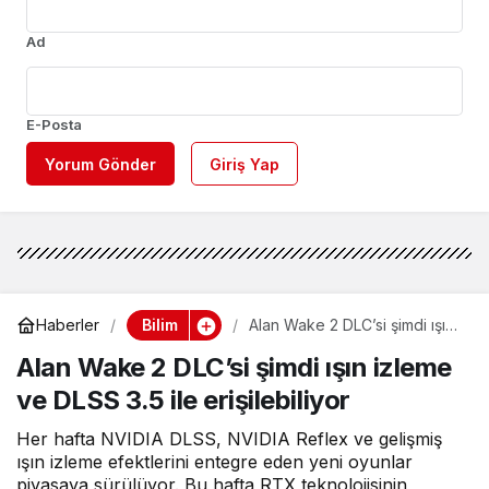
Ad
E-Posta
Yorum Gönder
Giriş Yap
Bilim
Haberler
Alan Wake 2 DLC’si şimdi ışın
izleme ve DLSS 3.5 ile
Alan Wake 2 DLC’si şimdi ışın izleme
erişilebiliyor
ve DLSS 3.5 ile erişilebiliyor
Her hafta NVIDIA DLSS, NVIDIA Reflex ve gelişmiş
ışın izleme efektlerini entegre eden yeni oyunlar
piyasaya sürülüyor. Bu hafta RTX teknolojisinin