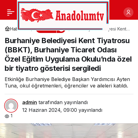
Alan Wake 2 DLC’si
0
Paylaş
şimdi ışın izleme ve
Kültür
Haberler
Burhaniye Belediyesi Kent
Tiyatrosu (BBKT),
Burhaniye Belediyesi Kent Tiyatrosu
Burhaniye Ticaret Odası
DLSS 3.5 ile erişilebiliyor
Özel Eğitim Uygulama
(BBKT), Burhaniye Ticaret Odası
Okulu’nda özel bir tiyatro
gösterisi sergiledi
Özel Eğitim Uygulama Okulu’nda özel
bir tiyatro gösterisi sergiledi
Etkinliğe Burhaniye Belediye Başkan Yardımcısı Ayten
Tuna, okul öğretmenleri, öğrenciler ve aileleri katıldı.
admin
tarafından yayınlandı
12 Haziran 2024, 09:00
yayınlandı
1