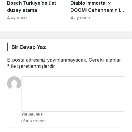
Bosch Türkiye’de üst
Diablo Immortal ×
düzey atama
DOOM: Cehennemin iki
efsanevi vizyonu
4 ay önce
4 ay önce
birleşiyor
Bir Cevap Yaz
E-posta adresiniz yayınlanmayacak.
Gerekli alanlar
*
ile işaretlenmişlerdir
Yorumunuz
0
/30 karakter