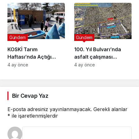
Cinsiyet Eşitliği
Semineri
Gündem
Gündem
KOSKİ Tarım
100. Yıl Bulvarı’nda
Haftası’nda Açtığı
asfalt çalışması
Stantta Su Tasarrufu
gerçekleştirilecek
4 ay önce
4 ay önce
Bilgilendirmesi Yapıyor
Bir Cevap Yaz
E-posta adresiniz yayınlanmayacak.
Gerekli alanlar
*
ile işaretlenmişlerdir