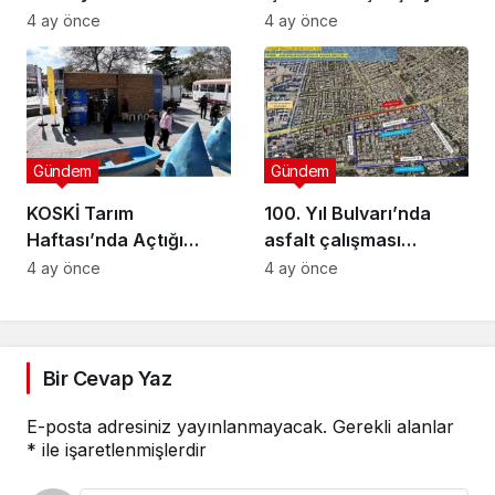
Muhtarlara Toplumsal
Düzenlendi
4 ay önce
4 ay önce
Cinsiyet Eşitliği
Semineri
Gündem
Gündem
KOSKİ Tarım
100. Yıl Bulvarı’nda
Haftası’nda Açtığı
asfalt çalışması
Stantta Su Tasarrufu
gerçekleştirilecek
4 ay önce
4 ay önce
Bilgilendirmesi Yapıyor
Bir Cevap Yaz
E-posta adresiniz yayınlanmayacak.
Gerekli alanlar
*
ile işaretlenmişlerdir