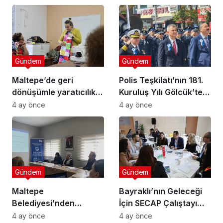
Gündem
Gündem
Maltepe’de geri
Polis Teşkilatı’nın 181.
dönüşümle yaratıcılık
Kuruluş Yılı Gölcük’te
buluştu
Törenle Kutlandı
4 ay önce
4 ay önce
Gündem
Gündem
Maltepe
Bayraklı’nın Geleceği
Belediyesi’nden
İçin SECAP Çalıştayı
Muhtarlara Toplumsal
Düzenlendi
4 ay önce
4 ay önce