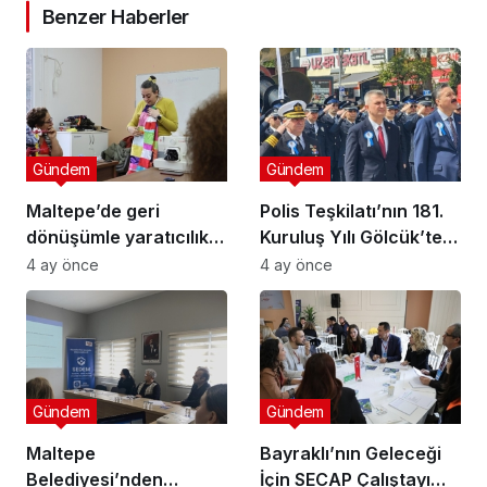
Benzer Haberler
Gündem
Gündem
Maltepe’de geri
Polis Teşkilatı’nın 181.
dönüşümle yaratıcılık
Kuruluş Yılı Gölcük’te
buluştu
Törenle Kutlandı
4 ay önce
4 ay önce
Gündem
Gündem
Maltepe
Bayraklı’nın Geleceği
Belediyesi’nden
İçin SECAP Çalıştayı