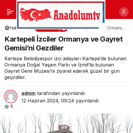
Kemer Belediyesi’nden
0
Paylaş
can dostlara yardım eli
Gündem
Haberler
Kartepeli İzciler Ormanya
ve Gayret Gemisi’ni
Kartepeli İzciler Ormanya ve Gayret
Gezdiler
Gemisi’ni Gezdiler
Kartepe Belediyespor izci adayları Kartepe’de bulunan
Ormanya Doğal Yaşam Parkı ve İzmit’te bulunan
Gayret Gemi Müzesi’ni ziyaret ederek güzel bir gün
geçirdiler.
admin
tarafından yayınlandı
12 Haziran 2024, 09:24
yayınlandı
6