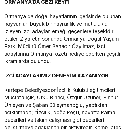
ORMANYA’DA GEZİ KEYFİ
Ormanya da doğal hayatlarının içerisinde bulunan
hayvanları büyük bir hayranlık ve mutlulukla
izleyen izci adayları emeği geçenlere teşekkür
ettiler. Ziyaretin sonunda Ormanya Doğal Yaşam
Parkı Müdürü Ömer Bahadır Özyılmaz, izci
adaylarına Ormanya rozeti hediye ederken çeşitli
ikramlarda bulundu.
İZCİ ADAYLARIMIZ DENEYİM KAZANIYOR
Kartepe Belediyespor İzcilik Kulübü eğitimcileri
Mustafa Işık, Utku Birinci, Özgür Uzuner, Binnur
Ünleyen ve Şaban Süleymanoğlu, yaptıkları
açıklamada; “İzcilik, doğa keşfi, hayatta kalma
becerileri ve takım çalışması gibi becerileri
geliştirmeye odaklanan bir aktivitedir. Kamp, ateş