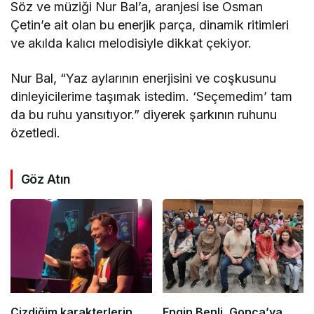
Söz ve müziği Nur Bal’a, aranjesi ise Osman
Çetin’e ait olan bu enerjik parça, dinamik ritimleri
ve akılda kalıcı melodisiyle dikkat çekiyor.
Nur Bal, “Yaz aylarının enerjisini ve coşkusunu
dinleyicilerime taşımak istedim. ‘Seçemedim’ tam
da bu ruhu yansıtıyor.” diyerek şarkının ruhunu
özetledi.
Göz Atın
Çizdiğim karakterlerin
Engin Benli, Gonca’ya