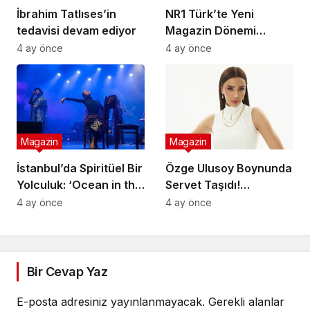
İbrahim Tatlıses’in
NR1 Türk’te Yeni
tedavisi devam ediyor
Magazin Dönemi
Başlıyor: Ünlü Model ve
4 ay önce
4 ay önce
Sunucu Tuğçe Aral
Ekranlara Dönüyor
Magazin
Magazin
İstanbul’da Spiritüel Bir
Özge Ulusoy Boynunda
Yolculuk: ‘Ocean in the
Servet Taşıdı!
Desert Show’ Sahnede
Genola’dan Düğün
4 ay önce
4 ay önce
Hediyesi Sürprizi
Bir Cevap Yaz
E-posta adresiniz yayınlanmayacak.
Gerekli alanlar