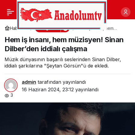
Nur Bal’dan Yeni Yaz
0
Paylaş
Şarkısı: Seçemedim
Magazin
Haberler
Hem iş insanı, hem
müzisyen! Sinan
Hem iş insanı, hem müzisyen! Sinan
Dilber’den iddialı çalışma
Dilber’den iddialı çalışma
Müzik dünyasının başarılı seslerinden Sinan Dilber,
iddialı şarkılarına "Şeytan Görsün"ü de ekledi.
admin
tarafından yayınlandı
16 Haziran 2024, 23:12
yayınlandı
3