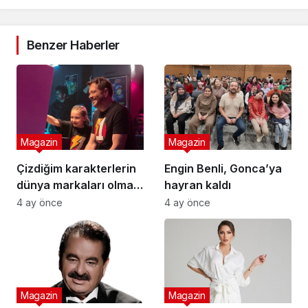
Benzer Haberler
Magazin
Magazin
Çizdiğim karakterlerin
Engin Benli, Gonca’ya
dünya markaları olması
hayran kaldı
en büyük hedefim
4 ay önce
4 ay önce
Magazin
Magazin