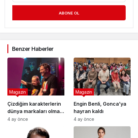
ABONE OL
Benzer Haberler
Magazin
Magazin
Çizdiğim karakterlerin
Engin Benli, Gonca’ya
dünya markaları olması
hayran kaldı
en büyük hedefim
4 ay önce
4 ay önce