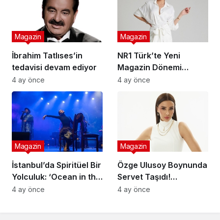
Magazin
Magazin
İbrahim Tatlıses’in
NR1 Türk’te Yeni
tedavisi devam ediyor
Magazin Dönemi
Başlıyor: Ünlü Model ve
4 ay önce
4 ay önce
Sunucu Tuğçe Aral
Ekranlara Dönüyor
Magazin
Magazin
İstanbul’da Spiritüel Bir
Özge Ulusoy Boynunda
Yolculuk: ‘Ocean in the
Servet Taşıdı!
Desert Show’ Sahnede
Genola’dan Düğün
4 ay önce
4 ay önce
Hediyesi Sürprizi